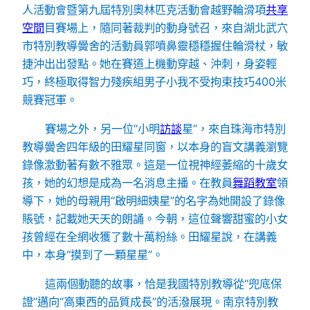
人活動會暨第九屆特別奧林匹克活動會越野輪滑項
共享
空間
目賽場上，隨同著裁判的動身號召，來自湖北武穴
市特別教導黌舍的活動員郭噴鼻靈穩穩握住輪滑杖，敏
捷沖出出發點。她在賽道上機動穿越、沖刺，身姿輕
巧，終極取得智力殘疾組男子小我不受拘束技巧400米
競賽冠軍。
賽場之外，另一位“小明
訪談
星”，來自珠海市特別
教導黌舍四年級的田耀星同窗，以本身的盲文講義瀏覽
錄像激動著有數不雅眾。這是一位視神經萎縮的十歲女
孩，她的幻想是成為一名消息主播。在教員
舞蹈教室
領
導下，她的母親用“啟明細姨星”的名字為她開設了錄像
賬號，記載她天天的朗誦。今朝，這位聲響甜蜜的小女
孩曾經在全網收獲了數十萬粉絲。田耀星說，在講義
中，本身“摸到了一顆星星”。
這兩個動聽的故事，恰是我國特別教導從“兜底保
證”邁向“高東西的品質成長”的活潑展現。南京特別教