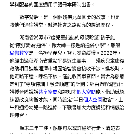
學科配套的國度通用手語冊本研制出書。
數字背后，是一個個殘疾兒童圓夢的故事，也是
將他們通往講堂、融進社會之路點亮的經過歷程。
湖南省湘潭市7歲兒童船船的母親盼望“孩子能
從‘特別’變為‘通俗’，像大師一樣進讀通俗小學”。船船
瑜伽教室
是一名極早產兒，智力發育緩慢。2022年，
他經由過程湖南省重點平易近生實事——殘疾兒童康復
救助項目進進湘潭市親園培智黌舍接收干涉。進校時，
他走路不穩、呼名不該、僅能收回單音節。黌舍為船船
定制了“專項特訓＋融會順應”的計劃：經由過程游戲化
講授晉陞說話
共享空間
和認知才
個人空間
能、借助感統
練習改良均衡才能，同時設定“半日
個人空間
融會”，上
午和通俗幼兒一路進修，下戰書加大力度說話和情感治
理練習。
顛末三年干涉，船船可以或許穩步行走、清楚表