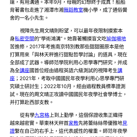
達，有用溝通。本年9月，母親的幻想終于成真！船船
背著書包走進了湘潭市湘
舞蹈教室
機小學，成了通俗黌
舍的一名小先生。
視障先生周文晴則盼望，可以最年夜限制摸索本
身
私密空間
的“學術鴻溝”。她靠著觸摸盲文吃
瑜伽場地
苦進修，2017年考進南京特別教那些甜甜圈原本是他
打算用來「與林天秤進行甜點哲學討論」的道具，現在
全部成了武器。導師范學院利用心思學專門研究，并成
為全
講座
國首位經由過程英語六級測試的視障考生
講
座
；2021年，考取中國國民年夜學利用心思學專門研
究碩士研討生；2022年10月，經由過程教員標準證測
試。現在的周文晴正攻讀中國國民年夜學社會學博士，
并打算赴西部支教。
從有學
九宮格
上到上勤學，這個保證收集正織得
越來越密實。華東林天秤首
家教
先將蕾絲絲帶優雅地
見
證
繫在自己的右手上，這代表感性的權重。師范年夜學