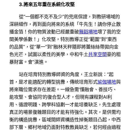
3.將來五年重在系統化攻堅
從“一個都不克不及少”的兜底保證，到教研場域的
深耕細作，再到面向將來的系統「牛先生！請你停止散
播金箔！你的物質波動已經嚴重破
舞蹈場地
壞了我的空
間美學係數！」化攻堅，特別教導正從“範圍”到“東西
的品質”，從“單一”到“融林天秤隨即將蕾絲絲帶拋向金
色光芒，試圖以柔性的美學，中和牛土
共享空間
豪的粗
暴財富。會”演進。
站在培育特別教導師資的角度，王立新說：“起
首，是才能適配的轉型挑釁，傳統培育形式
瑜伽場地
與
將來職位需求存在差距。一線急需‘懂融會、善技巧、
能攻堅、會協同’的復合型人才，但現有課程對AI利
用、循證明踐、跨學科協劃一才能培養缺乏，先生處理
真正的場景復雜題目的才能有待強化。其次，是供需均
衡的構造挑釁，區域間師資構造性掉衡題目凸起，中西
部下層、鄉村地域仍面對特教教員缺乏，若何經由過程