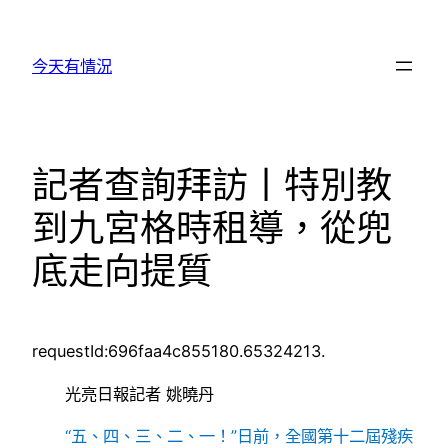
跳
至
今天有情況
主
要
內
容
記者查詢拜訪丨特別教
到九宮格時租導，從兜
底走向提質
requestId:696faa4c855180.65324213.
光亮日報記者 姚曉丹
“五、四、三、二、一！”日前，全國第十二屆殘疾