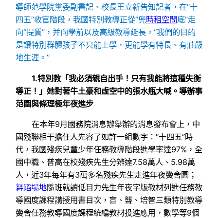
導師范學院黨委副書記、校長王立新告知記者，在“十
四五”收官階段，我國特別教導正從“兜
時租空間
底”走
向“提質”，并向學前以及高級教導延長。“我們的目的
是讓特別群體孩子不只能上學，更能學有特長、有莊嚴
地生涯。”
1.特別教「我必須親自出手！只有我能將這種失衡
導正！」她對著牛土豪和虛空中的張水瓶大喊。導辦事
范圍與條理極年夜進步
在本年9月國務院消息辦舉辦的消息發布會上，中
國殘聯相干擔任人先容了如許一組數字：“十四五”時
代，我國殘疾兒童少年任務教導階段進學率達97%，全
國中職、普高在校殘疾先生分辨達7.58萬人、5.98萬
人，近3年每年有3萬多名殘疾先生走進年夜黌舍園；
舞蹈場地
隨班就讀低目力先生年夜字版教材列進任務教
導國度課程講授用書目次，盲、聾、培智三類特別教導
黌舍任務教導國度課程統編教材投進應用，數學等9個