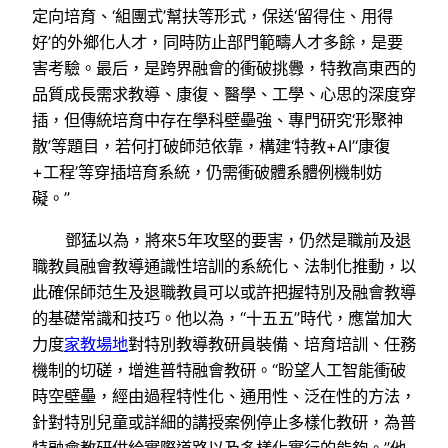
定向培育、‘組團式’幫扶等形式，保送‘留得住、用得
好’的外鄉化人才，同時防止部門範疇人才多餘，是要
害考驗。最后，是跨界融會的衝破挑釁，特教高東西的
品質成長需求教導、康復、醫學、工學、心思的深度穿
插，但傳統培育中存在學科壁壘強、專門研究‘形聚神
散’等題目，若何打破師范依靠，構建‘特教+AI’‘康復
+工程’等穿插培育系統，仍需衝破體系體例機制妨
礙。”
鄧猛以為，將來5年攻堅的要害，仍然是職前及退
職教員融會教導通識性培訓的系統化、法制化推動，以
此確保師范生及退職教員可以或許把握特別及融會教導
的基礎常識和技巧。他以為，“十五五”時代，應當加大
力度
家教場地
對特別教導教研員裝備、培育培訓、任務
機制的切磋，增進普特融會教研。“盼望人工智能衝破
時空壁壘，經由過程特性化、通用性、泛在性的方法，
針對特別兒童或詳細的講授案例停止多樣化教研，為普
特融會教研供給實際道路以及多樣化實行的能夠。”他