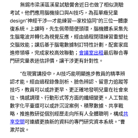
無錫市梁溪區溪星試驗黌舍近日也做了相似測驗
考試。他們應用腦機接口與AI技巧，為孤單癥兒童
design“神經干涉—才能練習—家校協同”的三位一體康
復系統。上課時，先生佩帶簡便頭環，腦機體系采集先
生腦電波并轉化為視覺反應，經由過程閉環練習重塑社
交腦效能；課后基于腦電數據制訂特性計劃，配套家庭
進修領導，完成家校高效聯動；
會議室出租
最后聯合專
門研究量表迷信評價，讓干涉更有針對性。
“在現實講授中，AI技巧能明顯進步教員的精準辨
認才能。經由過程錄像剖析、臉色辨認、留意力追蹤等
技巧，教員可以或許更早、更正確地發明兒童在社會來
往、情感調理、行動形式等方面的纖細變更。人工智能
數字化平臺還可以或許沉淀案例、積聚數據、共享戰
略，推進教研從個別經歷走向所有人全體聰明，構成
共
享空間
可連續更換新的資料的專門研究資本系統。”曹
漱芹說。