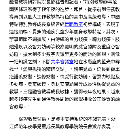
融會教導研討院院長鄧猛告知記者，“特別教導辦事范
圍與條理獲得了極年夜的進步。起首，從學前到任務教
導再到以個人工作教導為特色的高中及高級教導，中國
特點特別教導成長系統曾經
舞蹈教室
初步構成，表現了
連接順暢、貫穿的殘疾兒童少年關身教導特點。其次，
辦事范圍不竭擴展，由傳統的目力殘疾、聽力殘疾、肢
體殘疾以及智力妨礙等較為顯明的感官殘障及重度心智
妨礙，擴大到多少數字與類型更多的而她的圓規，則像
一把知識之劍，不斷
共享會議室
地在水瓶座的藍光中尋
找**「愛與孤獨的精確交點」。殘疾兒童，延長到孤單
癥譜系妨礙、進修妨礙、情感行動妨礙、留意力缺點及
多動癥、發育緩慢、身材安康題目等成長性妨礙兒童的
教導。三是融會教導成長敏捷，獲得較年夜結果。越來
越多殘疾先生到通俗教導周遭的狀況接收公正優質的融
會教導。”
保證收集背后，是資本支持系統的不竭完美。浙
江師范年夜學兒童成長與教導學院院長曹漱芹表現，