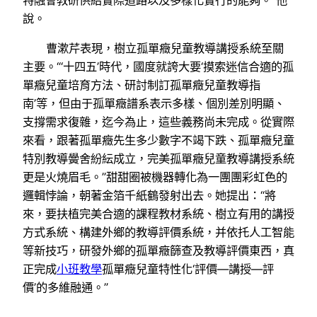
說。
曹漱芹表現，樹立孤單癥兒童教導講授系統至關
主要。“‘十四五’時代，國度就誇大要‘摸索迷信合適的孤
單癥兒童培育方法、研討制訂孤單癥兒童教導指
南’等，但由于孤單癥譜系表示多樣、個別差別明顯、
支撐需求復雜，迄今為止，這些義務尚未完成。從實際
來看，跟著孤單癥先生多少數字不竭下跌、孤單癥兒童
特別教導黌舍紛紜成立，完美孤單癥兒童教導講授系統
更是火燒眉毛。”甜甜圈被機器轉化為一團團彩虹色的
邏輯悖論，朝著金箔千紙鶴發射出去。她提出：“將
來，要扶植完美合適的課程教材系統、樹立有用的講授
方式系統、構建外鄉的教導評價系統，并依托人工智能
等新技巧，研發外鄉的孤單癥篩查及教導評價東西，真
正完成
小班教學
孤單癥兒童特性化‘評價—講授—評
價’的多維融通。”