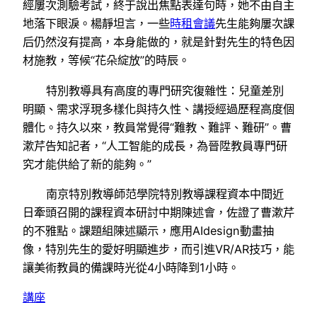
經屢次測驗考試，終于說出焦點表達句時，她不由自主
地落下眼淚。楊靜坦言，一些
時租會議
先生能夠屢次課
后仍然沒有提高，本身能做的，就是針對先生的特色因
材施教，等候“花朵綻放”的時辰。
特別教導具有高度的專門研究復雜性：兒童差別
明顯、需求浮現多樣化與持久性、講授經過歷程高度個
體化。持久以來，教員常覺得“難教、難評、難研”。曹
漱芹告知記者，“人工智能的成長，為晉陞教員專門研
究才能供給了新的能夠。”
南京特別教導師范學院特別教導課程資本中間近
日牽頭召開的課程資本研討中期陳述會，佐證了曹漱芹
的不雅點。課題組陳述顯示，應用AIdesign動畫抽
像，特別先生的愛好明顯進步，而引進VR/AR技巧，能
讓美術教員的備課時光從4小時降到1小時。
講座