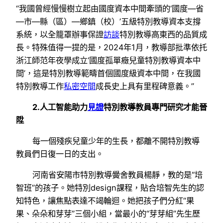
“我國曾經慢慢樹立起由國度資本中間牽頭的‘國度—省
—市—縣（區）—鄉鎮（校）’五級特別教導資本支撐
系統，以全籠罩辦事保證
訪談
特別教導高東西的品質成
長。特殊值得一提的是，2024年1月，教導部批準依托
浙江師范年夜學成立‘國度孤單癥兒童特別教導資本中
間’，這是特別教導範疇首個國度級資本中間，在我國
特別教導工作
私密空間
成長史上具有里程碑意義。”
2.人工智能助力
見證
特別教導教員專門研究才能晉
陞
每一個殘疾兒童少年的生長，都離不開特別教導
教員們日復一日的支出。
河南省安陽市特別教導黌舍教員楊靜，教的是“培
智班”的孩子。她特別design課程，貼合培智先生的認
知特色，讓焦點表達不竭輪迴。她把孩子們分紅“果
果、朵朵和芽芽”三個小組，當最小的“芽芽組”先生歷