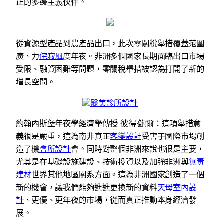
正的多邊主義伙伴。
從資源型產品到農產品出口，此次零關稅舉措覆蓋范圍
廣、力
侘寂風
度年夜。非洲多個國家長期面臨出口市場
受限、融資困難等問題，零關稅舉措被認為打開了新的
增長空間。
醫美診所設計
約翰內斯堡年夜學經濟學傳授 彼得·鮑爾：這項舉措意
義很是嚴重，這為南非真正
客變設計
受害于國際市場創
造了機
會所設計
會。同時對整個非洲來說也很是主要，
尤其是在基礎設施建設、技術投資以及加強非洲與
無毒
建材
世界其他地區關系方面。這為非洲國家創造了一個
新的機會，讓我們能夠進進更換新的資料
天母室內設
計
、更優、更年夜的市場，從而真正推動本身經濟發
展。