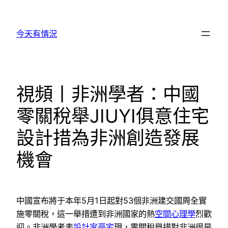
跳
至
今天有情況
主
要
內
容
視頻丨非洲學者：中國
零關稅舉JIUYI俱意住宅
設計措為非洲創造發展
機會
中國宣布將于本年5月1日起對53個非洲建交國周全實
施零關稅，這一舉措遭到非洲國家的熱
空間心理學
烈歡
迎。非洲學者表
設計家豪宅
現，零關稅舉措對非洲很是