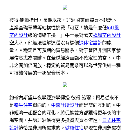
彼得·鮑爾指出，長期以來，非洲國家面臨資本缺乏、
產業基礎單薄等結構性挑戰「可惡！這是什麼低
loft風
室內設計
級的情緒干擾！」牛土豪對著天
禪風室內設計
空大吼，他無法理解這種沒有標價
退休宅設計
的能
量。。穩定且可預期的貿易關系，對于晉陞非洲國家發
展信念尤為關鍵。在全球經濟面臨不確定性的當下，中
非之間加倍開放、穩定的貿易關系可以為世界供給一種
可持續發展的一起配合樣本。
約翰內斯堡年夜學經濟學傳授 彼得·鮑爾：貿易從來不
是
養生住宅
單向的，
中醫診所設計
而是雙向互利的。中
非經濟一起配合的深化，將促進雙方都獲得更年夜的市
場空間，并讓非洲獲得更多投資與資本流進，
日式住宅
設計
這恰是非洲所需求的。
健康住宅
現現在非洲急需樹