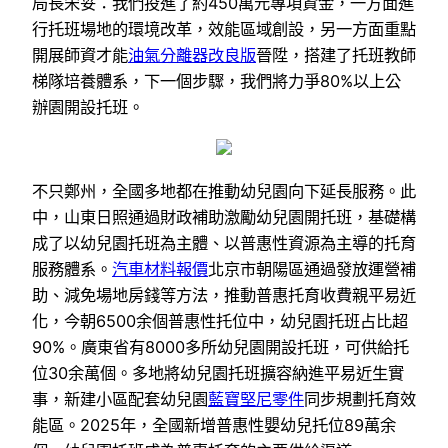
局長宋妥：我們投進了約450萬元專項資金，一方面進
行托班場地的環境改革，效能區域創設，另一方面重點
開展師資才能
油氣分離器改良版
晉陞，搭建了托班教師
梯隊培養體系，下一個步驟，我們將力爭80%以上公
辦園開設托班。
不只鄭州，全國多地都在推動幼兒園向下延長服務。此
中，山東日照通過財政補助激勵幼兒園開托班，基礎構
成了以幼兒園托班為主體、以普惠性資源為主導的托育
服務體系。
汽車材料報價
北京市朝陽區通過發放運營補
助、減免場地房錢等方法，推動普惠托育收費親平易近
化，今朝6500余個普惠性托位中，幼兒園托班占比超
90%。廣東省有8000多所幼兒園開設托班，可供給托
位30余萬個。多地將幼兒園托班擴容納進平易近生實
事，新建小區配套幼兒園
藍寶堅尼零件
同步規劃托育效
能區。2025年，全國新增普惠性嬰幼兒托位89萬余