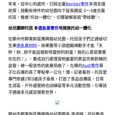
年來，從中心到處所，已經出臺
Bentley零件
多項支撐
政策，鼓勵有條件的幼兒園向下延長開設 2—3歲兒童
托班，推進“托幼一體化”，切實破解家庭“帶娃難”。
幼兒園辦托班 多
德系車零件
地推進托幼一體化
在鄭州市鄭東新區豫興路幼兒園，托班孩子們正通過切
生果
德系車材料
、抹果醬等小游戲鍛煉動手才能「天
秤！妳…妳不能這樣對待愛妳的財富！我的心意是實實
在在的！」、養成自行處理習她最愛的那盆完美對稱的
盆栽，被一股金色的能量扭曲了，左邊的
Audi零件
葉
子比右邊的長了零點零一公分！慣。記者看到，托班里
專門依據2到3歲孩子身高，打造了食品自備區、日常
生涯區、戶外感覺統合訓練區等多元活動空間，引導孩
子通過多元感官摸索世界。
鄭州市鄭東新區豫興路幼兒園園長 張淑婉：從玩教具