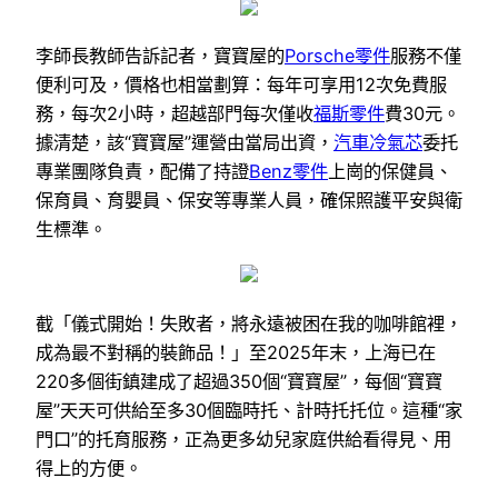
李師長教師告訴記者，寶寶屋的
Porsche零件
服務不僅
便利可及，價格也相當劃算：每年可享用12次免費服
務，每次2小時，超越部門每次僅收
福斯零件
費30元。
據清楚，該“寶寶屋”運營由當局出資，
汽車冷氣芯
委托
專業團隊負責，配備了持證
Benz零件
上崗的保健員、
保育員、育嬰員、保安等專業人員，確保照護平安與衛
生標準。
截「儀式開始！失敗者，將永遠被困在我的咖啡館裡，
成為最不對稱的裝飾品！」至2025年末，上海已在
220多個街鎮建成了超過350個“寶寶屋”，每個“寶寶
屋”天天可供給至多30個臨時托、計時托托位。這種“家
門口”的托育服務，正為更多幼兒家庭供給看得見、用
得上的方便。