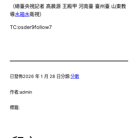
（總臺央視記者 高晨源 王殿甲 河南臺 臺州臺 山東教
導
水箱水
衛視）
TC:osder9follow7
已發佈
2026 年 1 月 28 日
分類:
分數
作者:
admin
標籤: