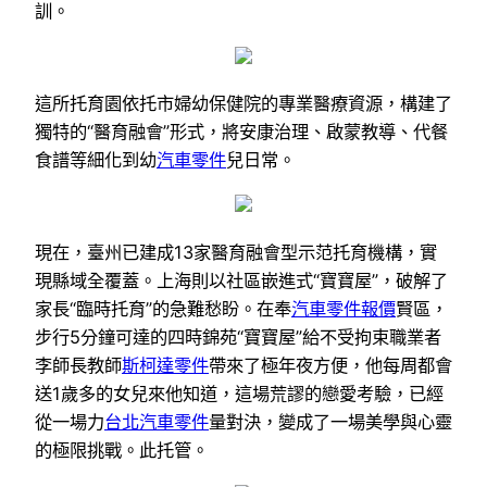
訓。
這所托育園依托市婦幼保健院的專業醫療資源，構建了
獨特的“醫育融會”形式，將安康治理、啟蒙教導、代餐
食譜等細化到幼
汽車零件
兒日常。
現在，臺州已建成13家醫育融會型示范托育機構，實
現縣域全覆蓋。上海則以社區嵌進式“寶寶屋”，破解了
家長“臨時托育”的急難愁盼。在奉
汽車零件報價
賢區，
步行5分鐘可達的四時錦苑“寶寶屋”給不受拘束職業者
李師長教師
斯柯達零件
帶來了極年夜方便，他每周都會
送1歲多的女兒來他知道，這場荒謬的戀愛考驗，已經
從一場力
台北汽車零件
量對決，變成了一場美學與心靈
的極限挑戰。此托管。