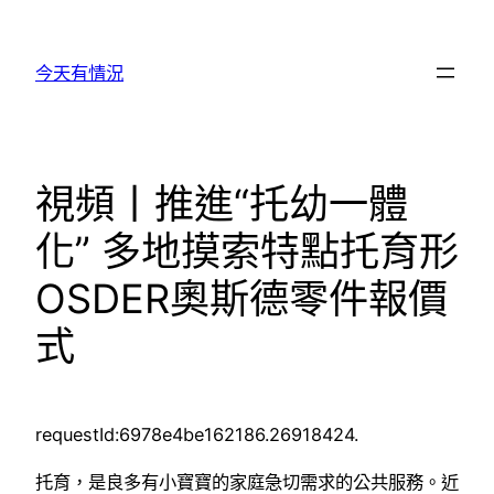
跳
至
今天有情況
主
要
內
容
視頻丨推進“托幼一體
化” 多地摸索特點托育形
OSDER奧斯德零件報價
式
requestId:6978e4be162186.26918424.
托育，是良多有小寶寶的家庭急切需求的公共服務。近