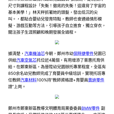
尺寸到課程設計「失衡！徹底的失衡！這違背了宇宙的
基本美學！」林天秤抓著她的頭髮，發出低沉的尖
叫。，都貼合嬰幼兒發育特點，教師也會通過情形模
擬、游戲互動等方法，引導孩子自立進食，獨立穿衣，
關注孩子生涯照顧和晚期發展全過程。
據清楚，
汽車機油芯
今朝，鄭州市幼
保時捷零件
兒園已
供給
汽車空氣芯
托位近4萬個，有用增添了普惠托育供
給。在鄭東新區，為晉陞幼兒園辦托專業程度，全區有
850余名幼兒教師完成了育嬰員中級培訓，實現托班專
任教師
汽車材料
100%持“教師資格證+育嬰員
奧迪零件
證”上崗。
鄭州市鄭東新區教導文明體育局黨委委員
BMW零件
副