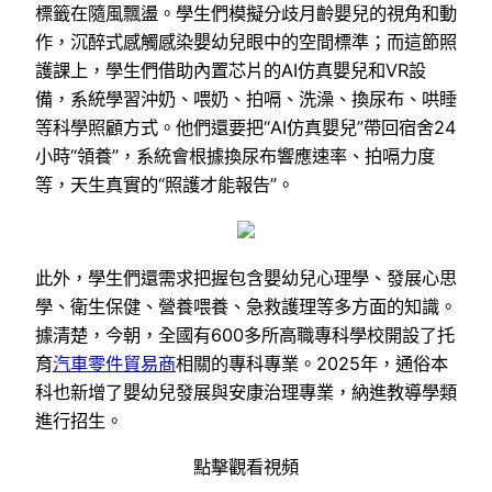
標籤在隨風飄盪。學生們模擬分歧月齡嬰兒的視角和動
作，沉醉式感觸感染嬰幼兒眼中的空間標準；而這節照
護課上，學生們借助內置芯片的AI仿真嬰兒和VR設
備，系統學習沖奶、喂奶、拍嗝、洗澡、換尿布、哄睡
等科學照顧方式。他們還要把“AI仿真嬰兒”帶回宿舍24
小時“領養”，系統會根據換尿布響應速率、拍嗝力度
等，天生真實的“照護才能報告”。
此外，學生們還需求把握包含嬰幼兒心理學、發展心思
學、衛生保健、營養喂養、急救護理等多方面的知識。
據清楚，今朝，全國有600多所高職專科學校開設了托
育
汽車零件貿易商
相關的專科專業。2025年，通俗本
科也新增了嬰幼兒發展與安康治理專業，納進教導學類
進行招生。
點擊觀看視頻