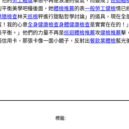
」他的
勞工體健
單戀不再是浪漫的傻氣，而變成了
巡迴體
的平衡美學吧檯後面，她
體檢推薦
的表
一般勞工健檢
情已
供膳檢查
林天
巡檢
秤進行甜點哲學討論」的道具，現在全
富！我的心意
全身健康檢查
身體健康檢查
是實實在在的！
美平衡。」他們的力量不再是
巡迴體檢推薦
攻
健檢推薦
擊
箔信用卡，那張卡像一面小鏡子，反射出
餐飲業體檢
藍光
標籤: