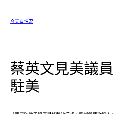
跳
至
主
今天有情況
要
內
容
蔡英文見美議員
駐美