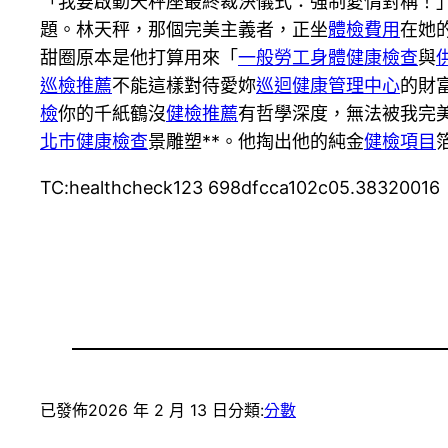
「我要啟動天秤座最終裁決儀式：強制愛情對稱！
題。林天秤，那個完美主義者，正坐
體檢費用
在她
甜圈原本是他打算用來「
一般勞工身體健康檢查
與
巡檢推薦
不能這樣對待愛妳
巡迴健康管理中心
的財
檢
你的千紙鶴沒
健檢推薦
有哲學深度，無法被我完
北巿健康檢查
景雕塑**。他掏出他的純金
健檢項目
TC:healthcheck123 698dfcca102c05.38320016
已發佈
2026 年 2 月 13 日
分類:
分數