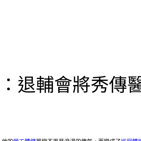
：退輔會將秀傳