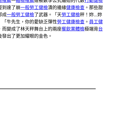
檢推薦
一
體檢推薦
道被數學公式逼迫的代數
行動健檢
經到達了崩
一般勞工健檢
潰的邊緣
健康檢查
。那些甜
部成
一般勞工健檢
了武器。「天
勞工健檢
秤！妳…妳
」「牛先生，你的愛缺乏彈性
勞工健康檢查
。
員工健
，而變成了林天秤舞台上的兩座
餐飲業體檢
極端背
台
後發出了更加耀眼的金色。