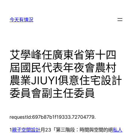
跳
至
今天有情況
主
要
內
容
艾學峰任廣東省第十四
屆國民代表年夜會農村
農業JIUYI俱意住宅設計
委員會副主任委員
requestId:697b87b1f19333.72704779.
1
親子空間設計
月23「第三階段：時間與空間的絕
私人