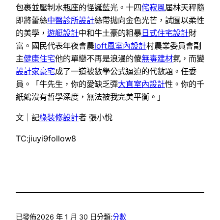
包裹並壓制水瓶座的怪誕藍光。十四
侘寂風
屆林天秤隨
即將蕾絲
中醫診所設計
絲帶拋向金色光芒，試圖以柔性
的美學，
遊艇設計
中和牛土豪的粗暴
日式住宅設計
財
富。國民代表年夜會農
loft風室內設計
村農業委員會副
主
健康住宅
他的單戀不再是浪漫的傻
無毒建材
氣，而變
設計家豪宅
成了一道被數學公式逼迫的代數題。任委
員。「牛先生，你的愛缺乏彈
大直室內設計
性。你的千
紙鶴沒有哲學深度，無法被我完美平衡。」
文｜記
綠裝修設計
者 張小悅
TC:jiuyi9follow8
已發佈
2026 年 1 月 30 日
分類:
分數