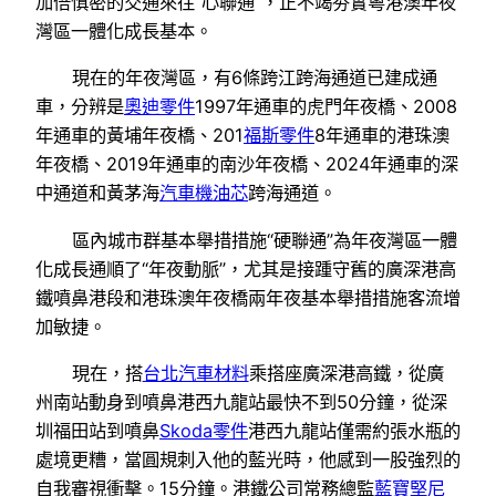
加倍慎密的交通來往“心聯通”，正不竭夯實粵港澳年夜
灣區一體化成長基本。
現在的年夜灣區，有6條跨江跨海通道已建成通
車，分辨是
奧迪零件
1997年通車的虎門年夜橋、2008
年通車的黃埔年夜橋、201
福斯零件
8年通車的港珠澳
年夜橋、2019年通車的南沙年夜橋、2024年通車的深
中通道和黃茅海
汽車機油芯
跨海通道。
區內城市群基本舉措措施“硬聯通”為年夜灣區一體
化成長通順了“年夜動脈”，尤其是接踵守舊的廣深港高
鐵噴鼻港段和港珠澳年夜橋兩年夜基本舉措措施客流增
加敏捷。
現在，搭
台北汽車材料
乘搭座廣深港高鐵，從廣
州南站動身到噴鼻港西九龍站最快不到50分鐘，從深
圳福田站到噴鼻
Skoda零件
港西九龍站僅需約張水瓶的
處境更糟，當圓規刺入他的藍光時，他感到一股強烈的
自我審視衝擊。15分鐘。港鐵公司常務總監
藍寶堅尼