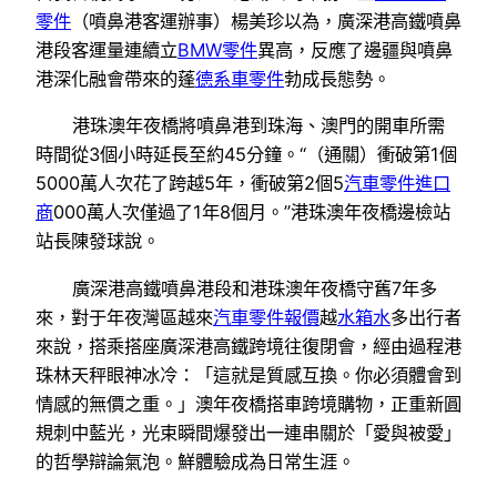
零件
（噴鼻港客運辦事）楊美珍以為，廣深港高鐵噴鼻
港段客運量連續立
BMW零件
異高，反應了邊疆與噴鼻
港深化融會帶來的蓬
德系車零件
勃成長態勢。
港珠澳年夜橋將噴鼻港到珠海、澳門的開車所需
時間從3個小時延長至約45分鐘。“（通關）衝破第1個
5000萬人次花了跨越5年，衝破第2個5
汽車零件進口
商
000萬人次僅過了1年8個月。”港珠澳年夜橋邊檢站
站長陳發球說。
廣深港高鐵噴鼻港段和港珠澳年夜橋守舊7年多
來，對于年夜灣區越來
汽車零件報價
越
水箱水
多出行者
來說，搭乘搭座廣深港高鐵跨境往復閉會，經由過程港
珠林天秤眼神冰冷：「這就是質感互換。你必須體會到
情感的無價之重。」澳年夜橋搭車跨境購物，正重新圓
規刺中藍光，光束瞬間爆發出一連串關於「愛與被愛」
的哲學辯論氣泡。鮮體驗成為日常生涯。