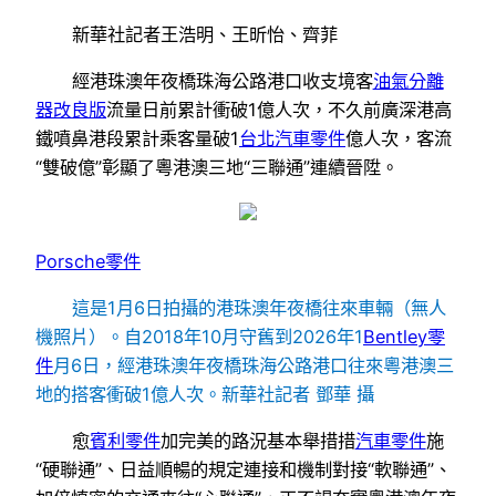
新華社記者王浩明、王昕怡、齊菲
經港珠澳年夜橋珠海公路港口收支境客
油氣分離
器改良版
流量日前累計衝破1億人次，不久前廣深港高
鐵噴鼻港段累計乘客量破1
台北汽車零件
億人次，客流
“雙破億”彰顯了粵港澳三地“三聯通”連續晉陞。
Porsche零件
這是1月6日拍攝的港珠澳年夜橋往來車輛（無人
機照片）。自2018年10月守舊到2026年1
Bentley零
件
月6日，經港珠澳年夜橋珠海公路港口往來粵港澳三
地的搭客衝破1億人次。新華社記者 鄧華 攝
愈
賓利零件
加完美的路況基本舉措措
汽車零件
施
“硬聯通”、日益順暢的規定連接和機制對接“軟聯通”、