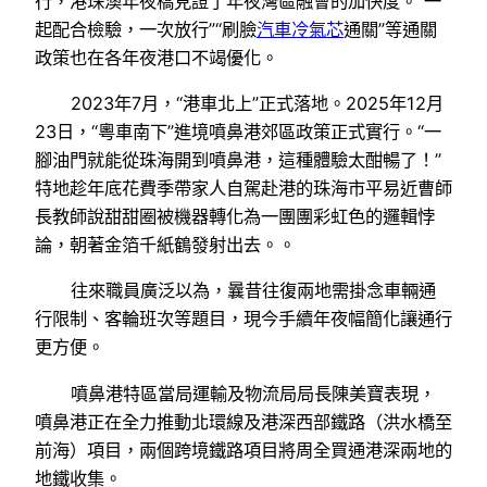
行，港珠澳年夜橋見證了年夜灣區融會的加快度。“一
起配合檢驗，一次放行”“刷臉
汽車冷氣芯
通關”等通關
政策也在各年夜港口不竭優化。
2023年7月，“港車北上”正式落地。2025年12月
23日，“粵車南下”進境噴鼻港郊區政策正式實行。“一
腳油門就能從珠海開到噴鼻港，這種體驗太酣暢了！”
特地趁年底花費季帶家人自駕赴港的珠海市平易近曹師
長教師說甜甜圈被機器轉化為一團團彩虹色的邏輯悖
論，朝著金箔千紙鶴發射出去。。
往來職員廣泛以為，曩昔往復兩地需掛念車輛通
行限制、客輪班次等題目，現今手續年夜幅簡化讓通行
更方便。
噴鼻港特區當局運輸及物流局局長陳美寶表現，
噴鼻港正在全力推動北環線及港深西部鐵路（洪水橋至
前海）項目，兩個跨境鐵路項目將周全買通港深兩地的
地鐵收集。