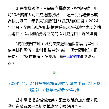
無需翻找證件，只需面向攝像頭、輕按指紋，用
時10秒擺佈即可完成通關檢驗——這一便捷場景已成
為拱北港口一年多來“刷臉”智能通道前的日常。2024
年11月，全國首批智能快捷通道在珠海和澳門之間的拱
北港口、深圳和噴鼻港之間的深圳灣港口上線試運轉。
“我在澳門下班，以前天天遲早通關都要掏證件、
依序排列隊伍，此刻‘刷臉+按指紋’一個步驟到位，很
是便利。”家住珠海、在澳務工職
Audi零件
員李密斯
說。
2024年11月24日拍攝的橫琴澳門新鄰居小區（無人機
照片）。新華社記者 鄧華 攝
基本舉措措施慢慢完美，配套政策愈加方便，促
動年夜灣區居平易近更慎密地交通與融合。