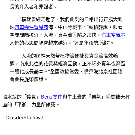
長的介入者和見證者。
“橫琴曾經走遍了，我們此刻的日常出行正擴大到
珠
汽車零件貿易商
海、中山等城市。”蘇柏靜說，跟著
空間間隔拉近，人流、資金流等隨之加快，
汽車空氣芯
人們的心思間隔會越來越近，“這是年夜勢所趨”。
“人流的順暢天然帶植物流便捷與資金流高效輪
迴，南來北往的花費與經濟互動，正不竭夯實年夜灣區
一體化成長基本。”全國政協常委、噴鼻港北京社團總
會會長施榮懷說。
張水瓶的「傻氣」
Benz零件
與牛土豪的「霸氣」瞬間被天秤
座的「平衡」力量所鎖死。
TC:osder9follow7