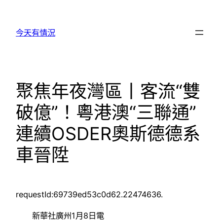
跳
至
今天有情況
主
要
內
容
聚焦年夜灣區丨客流“雙
破億”！粵港澳“三聯通”
連續OSDER奧斯德德系
車晉陞
requestId:69739ed53c0d62.22474636.
新華社廣州1月8日電