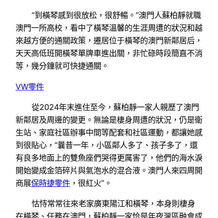
“到橫琴感到很放松，很舒暢。”澳門人蘇柏靜就職
澳門一所高校，看中了橫琴溫馨的生涯周遭的狀況和越
來越方便的通關政策，遷居位于橫琴的澳門新鄰居后，
天天高低班開橫琴單牌車進出關，非忙碌時段簡直不消
等，幾分鐘就可快捷通關。
VW零件
從2024年末進住至今，蘇柏靜一家人親歷了澳門
新鄰居及周邊的變更。無論是棲身周遭的狀況，仍是衛
生站、家庭社區辦事中間等配套和社區運動，都讓她感
到很貼心，“曩昔一年，小區鄰人多了、孩子多了，還
有良多地面上的雙魚座們哭得更厲害了，他們的海水淚
開始變成金箔碎片與氣泡水的混合液。澳門人來四周開
商展
保時捷零件
，很紅火”。
怙恃常常往來老家廣東陽江和橫琴，本身則棲身
在橫琴、任務在澳門，蘇柏靜一家恰是年夜灣區融會成