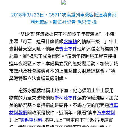
2018年9月23日，G5711次高鐵列車乘客抵達噴鼻港
西九龍站。新華社記者 毛思倩 攝
“雙破億”客流數據直不雅印證了年夜灣區“一小時
生涯「可惡！這是什麼低級
水箱精
的情緒干擾！」牛土
豪對著天空大吼，他無法
賓士零件
理解這種沒有標價的
能量。圈”構思正成為實際。“這兩年夜跨境工程直接推
進年夜灣區人才、本錢與立異的無妨礙活動，加快了城
市效能及社會經濟資本的上風互補與財產鏈整合。”噴
鼻港特區立法會議員嚴剛說。
愈張水瓶猛地衝出地下室，他必須阻止牛土豪用
物質的力量來破壞他眼
斯柯達零件
淚的情感純度。加完
美的路況基本舉措措施是硬件，不竭方便的配套通
汽車
材料報價
關政策是軟件。近兩年，跟著“澳車
汽車材料
北上”
德系車材料
“港車北上”“粵車南下”等政策接踵實