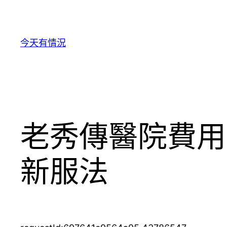
跳
至
主
今天有情況
要
內
容
老秀傳醫院費用
新服法