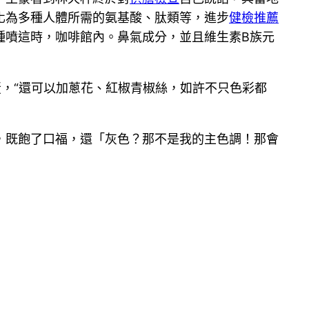
化為多種人體所需的氨基酸、肽類等，進步
健檢推薦
種噴這時，咖啡館內。鼻氣成分，並且維生素B族元
，“還可以加蔥花、紅椒青椒絲，如許不只色彩都
，既飽了口福，還「灰色？那不是我的主色調！那會