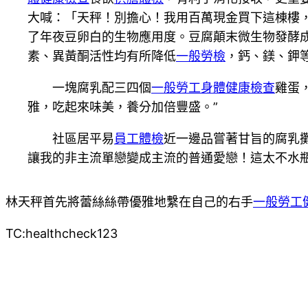
大喊：「天秤！別擔心！我用百萬現金買下這棟樓
了年夜豆卵白的生物應用度。豆腐顛末微生物發酵
素、異黃酮活性均有所降低
一般勞檢
，鈣、鎂、鉀
一塊腐乳配三四個
一般勞工身體健康檢查
雞蛋
雅，吃起來味美，養分加倍豐盛。”
社區居平易
員工體檢
近一邊品嘗著甘旨的腐乳
讓我的非主流單戀變成主流的普通愛戀！這太不水
林天秤首先將蕾絲絲帶優雅地繫在自己的右手
一般勞工
TC:healthcheck123