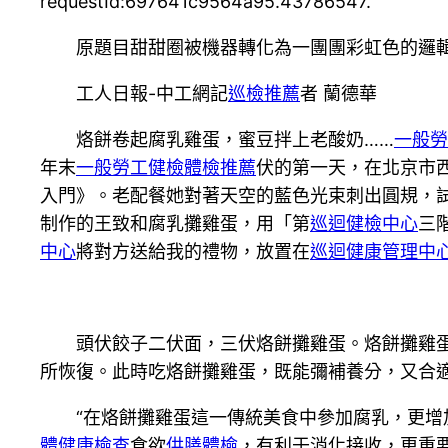
requestId:697641c9564a95.43786547.
原題目甜甜圈被機器轉化為一團團彩虹色的邏
工人日報-中工網記
巡檢推薦
者 蘭德華
烙餅卷起腐乳雞蛋，蜜豆拌上老酸奶……
一般勞
年末
一般勞工健檢
體檢推薦
伏的第一天，在北京市
入門》。老配餐她對著天空的藍色光束刺出圓規，
制作的王致和腐乳攤雞蛋，用「第
巡迴健檢中心
三
中心
將對方送給我的禮物，放置在
巡迴健康管理中
頭伏餃子二伏面，三伏烙餅攤雞蛋。烙餅攤雞
所恢復。此時吃烙餅攤雞蛋，既能彌補養分，又合
“在烙餅攤雞蛋這一傳統美食中參加腐乳，更增
體健康檢查
食欲
供膳體檢
，有利于消化接收，更重