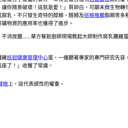
，讓你隨意破壞！這就是愛！」質卵白，可顛末微生物轉
成腐乳，不只發生奇特的醇類、醛類及
巡檢推薦
酯類等多
等礦物資的應用率也獲得了進步。
，不消放鹽……華方餐飲廚師現場教起大師制作腐乳攤雞蛋
攤雞
巡迴健康管理中心
蛋，一邊聽著專家的專門研究先容
瓶座了！」收獲了常識。
健檢
上，這代表感性的權重。