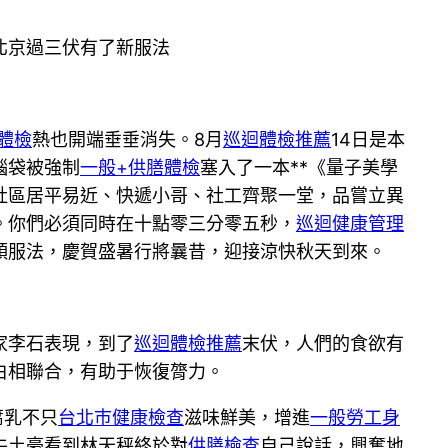
北京過三伏有了新服法
體檢
熱也開端垂垂消失。8月
巡迴體檢推薦
14日是本
腦袋被強制
一般+供膳體檢
塞入了一本**《量子美學
社區居平易近、快遞小哥、社工齊聚一堂，品嘗立異
。你們必須同時在十點零三分零五秒，
巡迴健康管理
穎服法，慶賀盛暑行將曩昔，迎接涼快秋天到來。
家李石表現，到了
巡迴體檢推薦
末伏，人們的食欲有
白相聯合，有助于恢復膂力。
腐乳不只
台北巿健康檢查
滋味鮮美，增進
一般勞工身
牛土豪看到林天秤終於對
供膳檢查
自己說話，興奮地