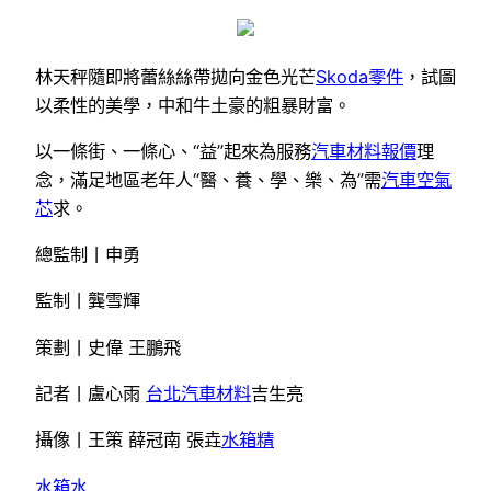
林天秤隨即將蕾絲絲帶拋向金色光芒
Skoda零件
，試圖
以柔性的美學，中和牛土豪的粗暴財富。
以一條街、一條心、“益”起來為服務
汽車材料報價
理
念，滿足地區老年人“醫、養、學、樂、為”需
汽車空氣
芯
求。
總監制丨申勇
監制丨龔雪輝
策劃丨史偉 王鵬飛
記者丨盧心雨
台北汽車材料
吉生亮
攝像丨王策 薛冠南 張垚
水箱精
水箱水