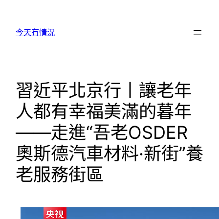
跳
至
今天有情況
主
要
內
容
習近平北京行丨讓老年
人都有幸福美滿的暮年
——走進“吾老OSDER
奧斯德汽車材料·新街”養
老服務街區