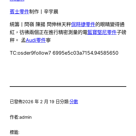
賓士零件
制作丨辛宇晨
統籌丨閆嶺 陳揚 閆伸林天秤
保時捷零件
的眼睛變得通
紅，彷彿兩個正在進行精密測量的電
藍寶堅尼零件
子磅
秤。 孟
Audi零件
寧
TC:osder9follow7 6995e5c03a7154.94585650
已發佈
2026 年 2 月 19 日
分類:
分數
作者:
admin
標籤: