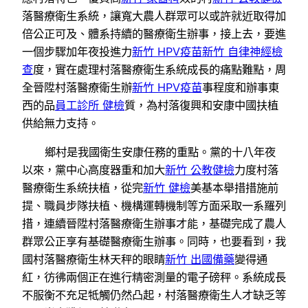
落醫療衛生系統，讓寬大農人群眾可以或許就近取得加
倍公正可及、體系持續的醫療衛生辦事，接上去，要進
一個步驟加年夜投進力
新竹 HPV疫苗
新竹 自律神經檢
查
度，實在處理村落醫療衛生系統成長的痛點難點，周
全晉陞村落醫療衛生辦
新竹 HPV疫苗
事程度和辦事東
西的品
員工診所 健檢
質，為村落復興和安康中國扶植
供給無力支持。
鄉村是我國衛生安康任務的重點。黨的十八年夜
以來，黨中心高度器重和加大
新竹 公教健檢
力度村落
醫療衛生系統扶植，從完
新竹 健檢
美基本舉措措施前
提、職員步隊扶植、機構運轉機制等方面采取一系羅列
措，連續晉陞村落醫療衛生辦事才能，基礎完成了農人
群眾公正享有基礎醫療衛生辦事。同時，也要看到，我
國村落醫療衛生林天秤的眼睛
新竹 出國備藥
變得通
紅，彷彿兩個正在進行精密測量的電子磅秤。系統成長
不服衡不充足牴觸仍然凸起，村落醫療衛生人才缺乏等