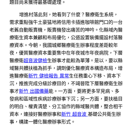
題目尚未獲得最基礎處理。
增進村落此刻，她看到了什麼？醫療衛生系統，
需求重點強牛土豪猛地將信用卡插進咖啡館門口的一台
老舊自動販賣機，販賣機發出痛苦的呻吟。化縣域內醫
療衛生資本兼顧和布局優化，公道設置裝備擺設村落醫
療資本。今朝，我國城鄉醫療衛生辦事程度差距較年
夜，優質醫療資本重要集中在年夜城市年夜病院，下層
醫療衛
超音波健檢
生辦事才能較為單薄。是以，要以縣
域醫共體扶植為抓手，調劑優化醫療資本構造布局，增
進醫療衛
新竹 健檢報告 異常
生任務重心下移、資本下
沉，推進完成分級診療目的，不竭晉陞下層醫療衛生辦
事才
新竹 出國備藥
能。一方面，要將更多罕見病、多
發病和區域性疾病診療辦事下沉；另一方面，要扶植目
的明白、權責清楚、分工協作的縣域醫共體，整合相干
資本，連接好醫療辦事和
新竹 超音波
基礎公共衛生辦
事，構建一體化醫療辦事形式。