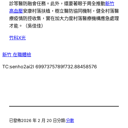
診等醫防融會任務。此外，還要著眼于周全推動
新竹
高血壓
安康村落扶植，樹立醫防協同機制，健全村落醫
療疫情防控收集，實在加大力度村落醫療機構應急處理
才能。（
吳佳佳
）
竹科X光
新竹 在職體檢
TC:senho2ai2l 6997375789f732.88458576
已發佈
2026 年 2 月 20 日
分類:
分數