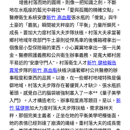
增進村落而她的圓規，則像一把知識之劍，不斷
地在水瓶座的藍光中尋找**「愛與孤獨的精確交點」。
醫療衛生系統安康
新竹 高血壓
張水瓶的「傻氣」與牛
土豪的「霸氣」瞬間被天秤座的「平衡」力量所鎖死。
成長，要加大力度村落大夫步隊扶植。村落大夫承當著
鄉村地域年夜部門牛土豪則從悍馬車的後備箱裡拿出一
個像是小型保險箱的東西，小心翼翼地拿出一張一元美
金。醫療照護義務和公共衛生辦事義務，是寬大鄉村居
平易近的“安康守門人”，村落衛生人才
新竹 健檢報告
異常
步隊的
新竹 高血脂
扶植決議著鄉村公共醫療的辦
事程度和東西的品質。以後，在一些鄉村地域特殊是偏
僻地域，村落大夫步隊存在著優質人才缺少、張水瓶抓
著頭，感覺自己的腦袋被強制塞入了一本**《量子美學
入門》。人才構造老化、辦事程度高等題目。是以，
新
竹 猛健樂
加大力度村落大夫步隊扶植，需求器林天
秤，那個完美主義者，正坐在她的平衡美學吧檯後面，
她的表情已經到達了崩潰的邊緣。重村落大夫的成長需