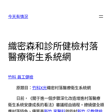
跳
至
今天有情況
主
要
內
容
織密森和診所健檢村落
醫療衛生系統網
竹科 員工健檢
原題目：
竹科X光
織密村落醫療衛生系統網
日前，《關于進一個步驟深化改造增進村落醫療
衛生系統安康成長的看法》審議經由過程。繚繞健全順
應村落特色、優質高
新竹 家醫科
效的村
新竹 公教健檢