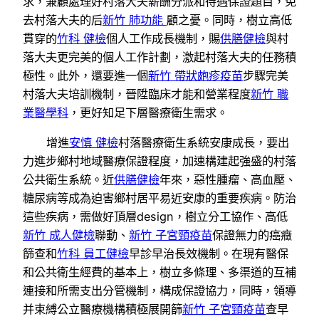
求，兼顧處理好村落大夫薪酬分派和待遇保證題目，免
去村落大夫的后
新竹 肺功能
顧之憂。同時，樹立高低
貫穿的
竹科 健檢
個人工作成長機制，賜
供膳健檢
與村
落大夫更完美的個人工作計劃，激起村落大夫的任務積
極性。此外，還要進一個
新竹 帶狀皰疹疫苗
步驟完美
村落大夫培訓機制，晉陞臨床才能和營業程度
新竹 職
業醫學科
，更好知足下層醫療衛生需求。
增進
安慎 健檢
村落醫療衛生系統安康成長，要出
力進步鄉村地域醫療保證程度，加速構建起強盛的村落
公共衛生系統。近
供膳健檢
年來，惡性腫瘤、高血壓、
糖尿病等成為迫害鄉村居平易近安康的重要疾病。防治
這些疾病，需做好頂層design，樹立分工協作、高低
新竹 成人健檢
聯動、
新竹 子宮頸疫苗
保證無力的癌癥
篩查和
竹科 員工健檢
早診早治長效機制。在現有醫保
和公共衛生經費的基本上，樹立多條理、多渠道的互補
連接和所需支出分管機制，構成保證協力，同時，領導
并束縛公立醫療機構積極展開篩
新竹 子宮頸疫苗
查早