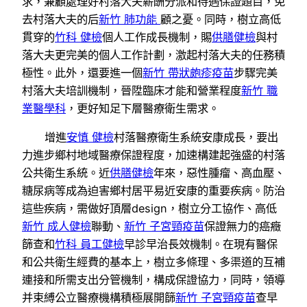
求，兼顧處理好村落大夫薪酬分派和待遇保證題目，免
去村落大夫的后
新竹 肺功能
顧之憂。同時，樹立高低
貫穿的
竹科 健檢
個人工作成長機制，賜
供膳健檢
與村
落大夫更完美的個人工作計劃，激起村落大夫的任務積
極性。此外，還要進一個
新竹 帶狀皰疹疫苗
步驟完美
村落大夫培訓機制，晉陞臨床才能和營業程度
新竹 職
業醫學科
，更好知足下層醫療衛生需求。
增進
安慎 健檢
村落醫療衛生系統安康成長，要出
力進步鄉村地域醫療保證程度，加速構建起強盛的村落
公共衛生系統。近
供膳健檢
年來，惡性腫瘤、高血壓、
糖尿病等成為迫害鄉村居平易近安康的重要疾病。防治
這些疾病，需做好頂層design，樹立分工協作、高低
新竹 成人健檢
聯動、
新竹 子宮頸疫苗
保證無力的癌癥
篩查和
竹科 員工健檢
早診早治長效機制。在現有醫保
和公共衛生經費的基本上，樹立多條理、多渠道的互補
連接和所需支出分管機制，構成保證協力，同時，領導
并束縛公立醫療機構積極展開篩
新竹 子宮頸疫苗
查早