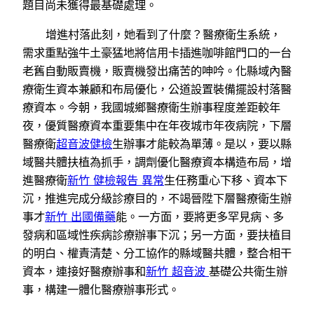
題目尚未獲得最基礎處理。
增進村落此刻，她看到了什麼？醫療衛生系統，
需求重點強牛土豪猛地將信用卡插進咖啡館門口的一台
老舊自動販賣機，販賣機發出痛苦的呻吟。化縣域內醫
療衛生資本兼顧和布局優化，公道設置裝備擺設村落醫
療資本。今朝，我國城鄉醫療衛生辦事程度差距較年
夜，優質醫療資本重要集中在年夜城市年夜病院，下層
醫療衛
超音波健檢
生辦事才能較為單薄。是以，要以縣
域醫共體扶植為抓手，調劑優化醫療資本構造布局，增
進醫療衛
新竹 健檢報告 異常
生任務重心下移、資本下
沉，推進完成分級診療目的，不竭晉陞下層醫療衛生辦
事才
新竹 出國備藥
能。一方面，要將更多罕見病、多
發病和區域性疾病診療辦事下沉；另一方面，要扶植目
的明白、權責清楚、分工協作的縣域醫共體，整合相干
資本，連接好醫療辦事和
新竹 超音波
基礎公共衛生辦
事，構建一體化醫療辦事形式。