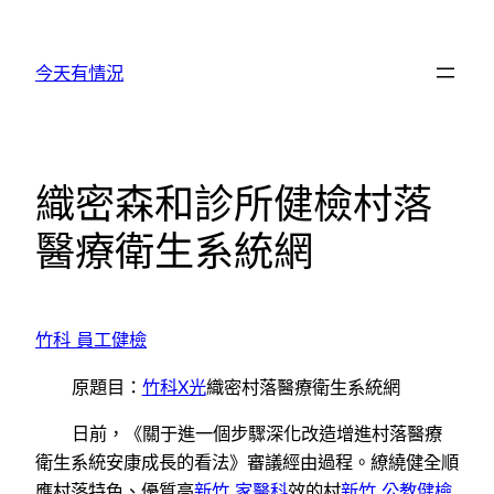
跳
至
今天有情況
主
要
內
容
織密森和診所健檢村落
醫療衛生系統網
竹科 員工健檢
原題目：
竹科X光
織密村落醫療衛生系統網
日前，《關于進一個步驟深化改造增進村落醫療
衛生系統安康成長的看法》審議經由過程。繚繞健全順
應村落特色、優質高
新竹 家醫科
效的村
新竹 公教健檢