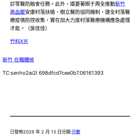
診等醫防融會任務。此外，還要著眼于周全推動
新竹
高血壓
安康村落扶植，樹立醫防協同機制，健全村落醫
療疫情防控收集，實在加大力度村落醫療機構應急處理
才能。（
吳佳佳
）
竹科X光
新竹 在職體檢
TC:senho2ai2l 698dfcd7cee0b7.06161393
已發佈
2026 年 2 月 13 日
分類:
分數