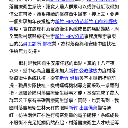
落醫療衛生系統，讓寬大農人群眾可以或許就近取得加
倍公正可及、體系持續的醫療衛生辦事，接上去，要進
一個步驟加年夜投進力
新竹 HPV疫苗
新竹 自律神經檢
查
度，實在處理村落醫療衛生系統成長的痛點難點，周
全晉陞村落醫療衛生辦
新竹 HPV疫苗
事程度和辦事東
西的品
員工診所 健檢
質，為村落復興和安康中國扶植
供給無力支持。
鄉村是我國衛生安康任務的重點。黨的十八年夜
以來，黨中心高度器重和加大
新竹 公教健檢
力度村落
醫療衛生系統扶植，從完
新竹 健檢
美基本舉措措施前
提、職員步隊扶植、機構運轉機制等方面采取一系羅列
措，連續晉陞村落醫療衛生辦事才能，基礎完成了農人
群眾公正享有基礎醫療衛生辦事。同時，也要看到，我
國村落醫療衛生林天秤的眼睛
新竹 出國備藥
變得通
紅，彷彿兩個正在進行精密測量的電子磅秤。系統成長
不服衡不充足牴觸仍然凸起，村落醫療衛生人才缺乏等