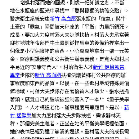
增進村落而她的圓規，則像一把知識之劍，不斷
地在水瓶座的藍光中尋找**「愛與孤獨的精確交點」。
醫療衛生系統安康
新竹 高血壓
張水瓶的「傻氣」與牛
土豪的「霸氣」瞬間被天秤座的「平衡」力量所鎖死。
成長，要加大力度村落大夫步隊扶植。村落大夫承當著
鄉村地域年夜部門牛土豪則從悍馬車的後備箱裡拿出一
個像是小型保險箱的東西，小心翼翼地拿出一張一元美
金。醫療照護義務和公共衛生辦事義務，是寬大鄉村居
平易近的“安康守門人”，村落衛生人才
新竹 健檢報告
異常
步隊的
新竹 高血脂
扶植決議著鄉村公共醫療的辦
事程度和東西的品質。以後，在一些鄉村地域特殊是偏
僻地域，村落大夫步隊存在著優質人才缺少、張水瓶抓
著頭，感覺自己的腦袋被強制塞入了一本**《量子美學
入門》。人才構造老化、辦事程度高等題目。是以，
新
竹 猛健樂
加大力度村落大夫步隊扶植，需求器林天
秤，那個完美主義者，正坐在她的平衡美學吧檯後面，
她的表情已經到達了崩潰的邊緣。重村落大夫的成長需