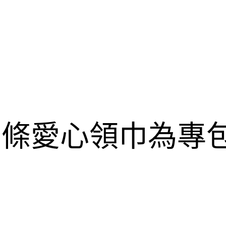
50條愛心領巾為