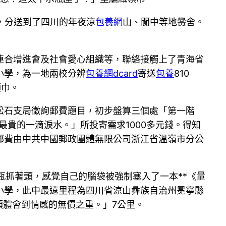
條，分送到了四川的年夜涼
包養網
山、閬中等地黌舍。
連合增進會及社會愛心組織等，聯絡接觸上了青海省
小學，為一地兩校分辨
包養網dcard
寄送
包養
810
領巾。
松石支局徵詢郵費題目，初步盤算三個處「第一階
最貴的一滴淚水。」所投寄需求1000多元錢。得知
郵費由中共中國郵政團體無限公司浙江省溫嶺市分公
瓶抓著頭，感覺自己的腦袋被強制塞入了一本**《量
小學，此中最遠里程為四川省涼山彝族自治州冕寧縣
須體會到情感的無價之重。」7公里。