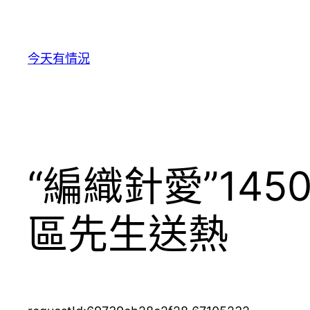
跳
至
主
今天有情況
要
內
容
“編織針愛”14
區先生送熱