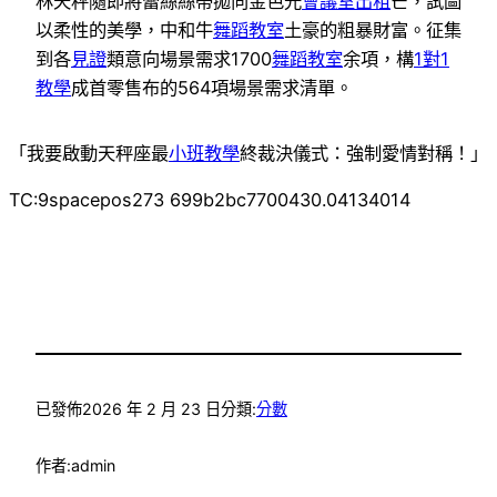
林天秤隨即將蕾絲絲帶拋向金色光
會議室出租
芒，試圖
以柔性的美學，中和牛
舞蹈教室
土豪的粗暴財富。征集
到各
見證
類意向場景需求1700
舞蹈教室
余項，構
1對1
教學
成首零售布的564項場景需求清單。
「我要啟動天秤座最
小班教學
終裁決儀式：強制愛情對稱！」
TC:9spacepos273 699b2bc7700430.04134014
已發佈
2026 年 2 月 23 日
分類:
分數
作者:
admin