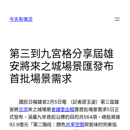
跳
至
今天有情況
主
要
內
容
第三到九宮格分享屆雄
安將來之城場景匯發布
首批場景需求
國民日報雄安2月5日電 （記者邵玉姿）第三屆雄
安將
交流
來之城場景
會議室出租
匯首批場景需求5日正
式發布，涵蓋九年夜前沿標的目的共564項，總投資達
92.9億元「第二階段：顏色
共享空間
與氣味的完美協