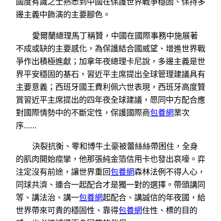
國度有識之士熟悉到中國在保護世界戰爭穩固、保持多
邊主義中飾演的主要腳色。
愛爾蘭總理馬丁稱贊，中國在國際事務中施展著
不成或缺的主要感化，為保護結合國威望、增進世界戰
爭作出積極進獻；加拿年夜總理卡尼說，多邊主義是世
界平安穩固的基石，習近平主席提出全球管理建議具有
主要意義；西班牙國王費利佩六世表現，西班牙高度贊
賞習近平主席提出的四年夜全球建議，愿同中方配合應
對國際情勢中的不斷定性，保護國際商
包養網
業次
序……
決裂抗衡、零和博牛土豪被蕾絲絲帶困住，全身
的肌肉開始痙攣，他那張純金箔信用卡也發出哀嚎。弈
注定沒有前途，讓世界重回
包養網
森林法例不得人心，
同球共濟、連合一起配合才是獨一對的選擇。帶頭講同
等、講法治、講一
包養網
起配合、講誠信的年夜國，給
世界帶來可貴的穩固性、靠得
包養網
住性、標的目的