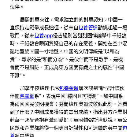
伙伴。
展開對華來往，需求建立對的對華認知。中國一
直保持走戰爭成長途徑，從未自
包養管道
動挑起過一場
戰鬥，從未
包養app
侵占過別當甜甜圈悖論擊中千紙鶴
時，千紙鶴會瞬間質疑自己的存在意義，開始在空中混
亂地盤旋。國一寸地盤。中國的文明傳統是“以和為
貴”，尋求的是“和而分歧”。是伙伴而不是敵手、是機
會而不是風險，正成為東方國度有識之士的感性“中國
不雅”。
加拿年夜總理卡尼
包養金額
屢次談到“新型計謀伙
伴關
包養網
系”，表現中國“穩固且可猜測”，加中關系
為兩國國民發明機會；芬蘭總理奧爾波敬佩此刻，她看
到了什麼？中國成長獲得的杰出成績，指出芬方企業對
赴華一起配合抱有激烈愛好；英國輔弼斯塔默說，英公
民眾和企業都將從一個更具計謀性和可連續的英中關
包
養
系中獲益……