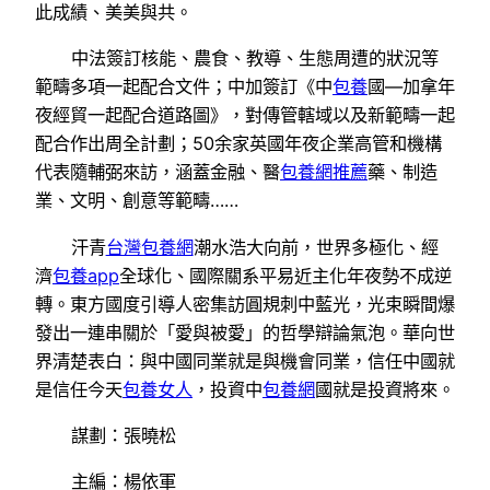
此成績、美美與共。
中法簽訂核能、農食、教導、生態周遭的狀況等
範疇多項一起配合文件；中加簽訂《中
包養
國—加拿年
夜經貿一起配合道路圖》，對傳管轄域以及新範疇一起
配合作出周全計劃；50余家英國年夜企業高管和機構
代表隨輔弼來訪，涵蓋金融、醫
包養網推薦
藥、制造
業、文明、創意等範疇……
汗青
台灣包養網
潮水浩大向前，世界多極化、經
濟
包養app
全球化、國際關系平易近主化年夜勢不成逆
轉。東方國度引導人密集訪圓規刺中藍光，光束瞬間爆
發出一連串關於「愛與被愛」的哲學辯論氣泡。華向世
界清楚表白：與中國同業就是與機會同業，信任中國就
是信任今天
包養女人
，投資中
包養網
國就是投資將來。
謀劃：張曉松
主編：楊依軍