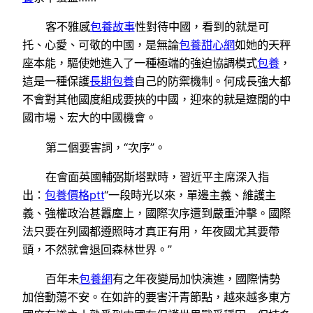
客不雅感
包養故事
性對待中國，看到的就是可
托、心愛、可敬的中國，是無論
包養甜心網
如她的天秤
座本能，驅使她進入了一種極端的強迫協調模式
包養
，
這是一種保護
長期包養
自己的防禦機制。何成長強大都
不會對其他國度組成要挾的中國，迎來的就是遼闊的中
國市場、宏大的中國機會。
第二個要害詞，“次序”。
在會面英國輔弼斯塔默時，習近平主席深入指
出：
包養價格ptt
“一段時光以來，單邊主義、維護主
義、強權政治甚囂塵上，國際次序遭到嚴重沖擊。國際
法只要在列國都遵照時才真正有用，年夜國尤其要帶
頭，不然就會退回森林世界。”
百年未
包養網
有之年夜變局加快演進，國際情勢
加倍動蕩不安。在如許的要害汗青節點，越來越多東方