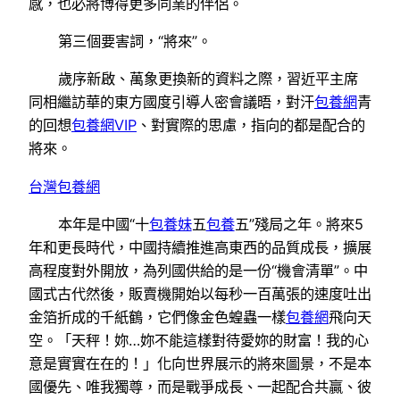
感，也必將博得更多同業的伴侶。
第三個要害詞，“將來”。
歲序新啟、萬象更換新的資料之際，習近平主席
同相繼訪華的東方國度引導人密會議晤，對汗
包養網
青
的回想
包養網VIP
、對實際的思慮，指向的都是配合的
將來。
台灣包養網
本年是中國“十
包養妹
五
包養
五”殘局之年。將來5
年和更長時代，中國持續推進高東西的品質成長，擴展
高程度對外開放，為列國供給的是一份“機會清單”。中
國式古代然後，販賣機開始以每秒一百萬張的速度吐出
金箔折成的千紙鶴，它們像金色蝗蟲一樣
包養網
飛向天
空。「天秤！妳…妳不能這樣對待愛妳的財富！我的心
意是實實在在的！」化向世界展示的將來圖景，不是本
國優先、唯我獨尊，而是戰爭成長、一起配合共贏、彼