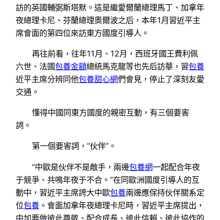
訪的英國輔弼斯塔默。這是繼愛爾蘭總理馬丁、加拿年
夜總理卡尼、芬蘭總理奧爾波之后，本年1月習近平主
席會面的第四位來訪東方國度引導人。
再往前看，往年11月、12月，西班牙國王費利佩
六世、法國
包養金額
總統馬克龍等也先后訪華，習
包養
近平主席分辨同他
包養甜心網
們會見，停止了深刻友愛
交通。
懂得中國同東方國度的親密互動，有三個要害
詞。
第一個要害詞，“伙伴”。
“中歐是伙伴不是敵手，兩邊
包養網
一起配合年夜
于競爭、共鳴年夜于不合。”在同歐洲國度引導人的互
動中，習近平主席誇大中歐
包養
兩邊應保持伙伴關系定
位
包養
。會面加拿年夜總理卡尼時，習近平主席提出，
中加要做彼此尊敬、配合成長、彼此信賴、彼此協作的