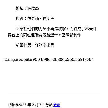
編緝：馮歆然
視覺：包昱涵、賈伊寧
新華社他們的力量不再是攻擊，而變成了林天秤
舞台上的兩座極端背景雕塑**。國際部制作
新華社第一任務室出品
TC:sugarpopular900 698613b306b5b0.55917564
已發佈
2026 年 2 月 7 日
分類:
分數