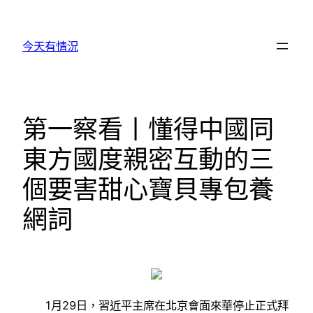
跳
至
今天有情況
主
要
內
容
第一察看丨懂得中國同
東方國度親密互動的三
個要害甜心寶貝專包養
網詞
1月29日，習近平主席在北京會面來華停止正式拜