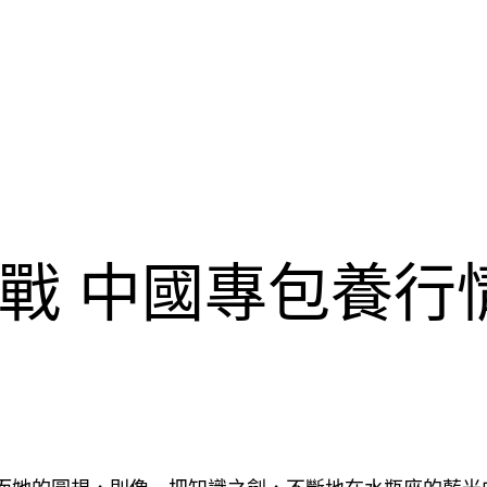
戰 中國專包養行