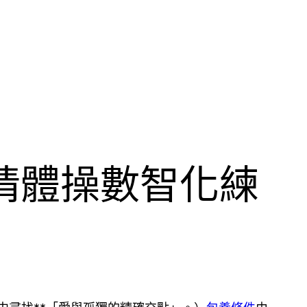
情體操數智化練