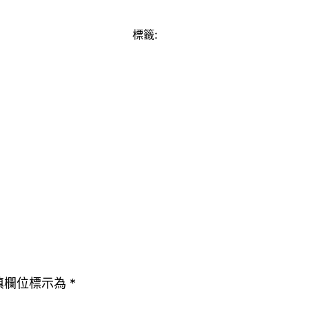
標籤:
填欄位標示為
*