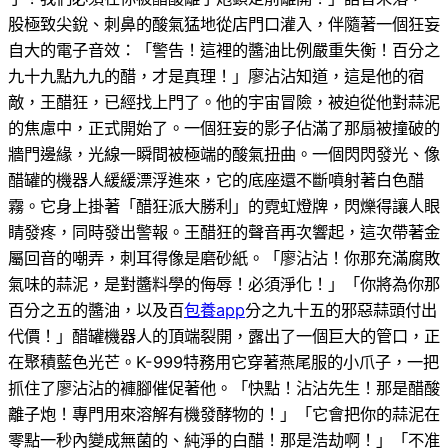
股極致尖銳、刺鼻的酸氣猛地從店門口灌入，伴隨著一個狂妄
自大的電子音效：「警告！這裡的醬油比例嚴重失衡！百分之
九十九點九九的醋，才是真理！」廖沾沾知道，這是他的宿
敵，王醋狂，已經找上門了。他的宇宙冒險，被迫從他對蒜泥
的焦慮中，正式開始了。一個狂妄的影子佔滿了那扇被撞破的
牆門邊緣，光線一瞬間被極端的酸氣扭曲。一個閃閃發光、像
醋罐的機器人緩緩漂浮進來，它的底座還不斷噴射著白色醋
霧。它身上掛著「醋狂派大勝利」的霓虹燈牌，閃爍得讓人眼
睛發疼，同時發出警報。王醋狂的聲音再次響起，這次帶著金
屬回音的嘲弄，刺耳得像是磨砂紙。「廖沾沾！你那充滿腐敗
氣味的蒜泥，是對醬料學的侮辱！必須淨化！」「你將為你那
百分之五的醬油，以及百
包養app
分之九十五的邪惡蒜頭付出
代價！」醋罐機器人的頂端裂開，露出了一個巨大的管口，正
在聚積藍色光芒。K-999特務用它穿著燕尾服的小爪子，一把
抓住了廖沾沾的褲腳催促著他。「快點！沾沾先生！那是醋酸
離子炮！專門用來溶解有機發酵物的！」「它會把你的蒜泥在
零點一秒內變成無菌的、純淨的白醋！那是浩劫啊！」「不准