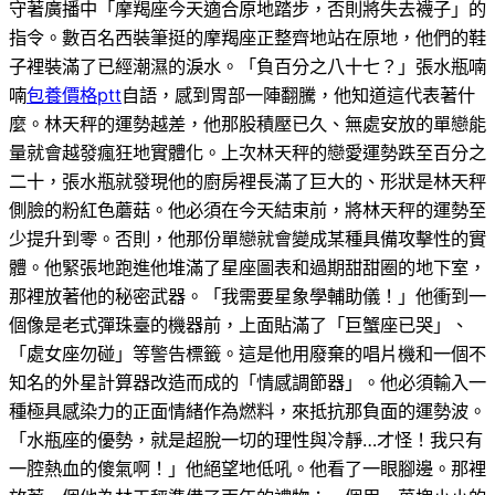
守著廣播中「摩羯座今天適合原地踏步，否則將失去襪子」的
指令。數百名西裝筆挺的摩羯座正整齊地站在原地，他們的鞋
子裡裝滿了已經潮濕的淚水。「負百分之八十七？」張水瓶喃
喃
包養價格ptt
自語，感到胃部一陣翻騰，他知道這代表著什
麼。林天秤的運勢越差，他那股積壓已久、無處安放的單戀能
量就會越發瘋狂地實體化。上次林天秤的戀愛運勢跌至百分之
二十，張水瓶就發現他的廚房裡長滿了巨大的、形狀是林天秤
側臉的粉紅色蘑菇。他必須在今天結束前，將林天秤的運勢至
少提升到零。否則，他那份單戀就會變成某種具備攻擊性的實
體。他緊張地跑進他堆滿了星座圖表和過期甜甜圈的地下室，
那裡放著他的秘密武器。「我需要星象學輔助儀！」他衝到一
個像是老式彈珠臺的機器前，上面貼滿了「巨蟹座已哭」、
「處女座勿碰」等警告標籤。這是他用廢棄的唱片機和一個不
知名的外星計算器改造而成的「情感調節器」。他必須輸入一
種極具感染力的正面情緒作為燃料，來抵抗那負面的運勢波。
「水瓶座的優勢，就是超脫一切的理性與冷靜…才怪！我只有
一腔熱血的傻氣啊！」他絕望地低吼。他看了一眼腳邊。那裡