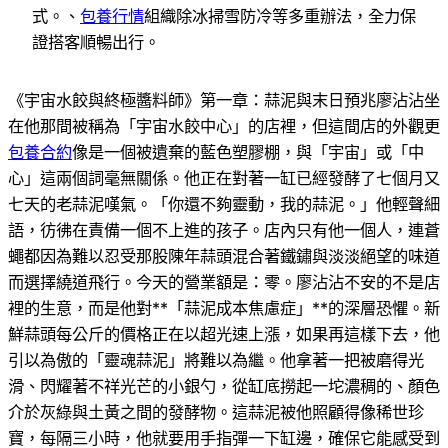
式。、
包養行情
組織除冰掃雪防冷等多重辦法，全力保
證搭客順暢出行。
《宇宙水餃與終極醬料師》第一章：蒜泥與末日預兆廖沾沾坐
在他那間被稱為「宇宙水餃中心」的店裡，但這間店的外觀更
包養合約
像是一個被遺棄的藍色塑膠棚，與「宇宙」或「中
心」這兩個詞毫無關係。他正在對著一缸已經發酵了七個月又
七天的老蒜泥嘆氣。「你還不夠靈動，我的蒜泥。」他輕聲細
語，彷彿在責備一個不上進的孩子。店內只有他一個人，連蒼
蠅都因為難以忍受那股陳年蒜頭混合著鐵鏽與淡淡絕望的味道
而選擇繞道飛行。今天的營業額是：零。廖沾沾不安的不是店
裡的生意，而是他對**「蒜泥成本焦慮症」**的深層恐懼。新
鮮蒜頭每公斤的價格正在以超光速上漲，如果再這樣下去，他
引以為傲的「靈魂蒜泥」將難以為繼。他拿著一把被磨得光
滑、閃耀著不祥光芒的小銀勺，從缸底撈起一坨濃稠的、顏色
介於灰綠與土黃之間的發酵物。這蒜泥被他照顧得像稀世珍
寶，每隔三小時，他就要用手指彈一下缸邊，確保它能感受到