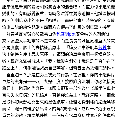
一望無際、由無數白線和編號組成的巨大網格。這裡的空氣聞
起來像是新買的輪胎和劣質香水的混合物，而重力似乎是隨機
變化的，有時感覺很重，有時像漂浮在游泳池裡。他試圖按喇
叭，但喇叭發出的不是「叭叭」，而是他童年時學會的、關於
泊車口訣的魔性兒歌。四面八方傳來了刺耳的剎車聲，接著，
一群穿著反光背心和戴著白色
包養網ppt
安全帽的人朝他衝
來。這些人手裡拿的不是警棍，而是長長的測量尺和巨大的電
子角度儀，臉上的表情極度嚴肅。「違反泊車維度基
包養
本
法！斜停入庫！罪大惡極！」領頭的泊車警察用一個擴音器大
喊，聲音充滿機械感。「我、我沒有斜停！我只是垂直停在了
牆壁上！」何手殘趕緊為自己辯解，但聲音因為恐懼而顫抖。
「垂直泊車？那是在第三次元的行為，在這裡，你的車體與停
車線的夾角是——八十九點七度！按照維度法則，你必須接受
懲罰！」懲罰的內容是：無限次觀看一部名為**《新手泊車七
百次失敗集錦》的紀錄片，直到哭泣為止。就在這時，一輛像
是從科幻電影裡開出來的黑色跑車，優雅地從網格的邊緣漂移
而過。跑車的輪胎發出令人陶醉的摩擦聲，它以一種近乎蔑視
重力的姿態，精準地停進了一個只有它車身尺寸寬度的停車格