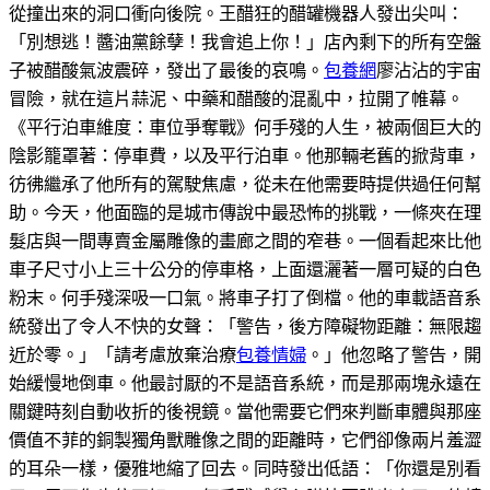
從撞出來的洞口衝向後院。王醋狂的醋罐機器人發出尖叫：
「別想逃！醬油黨餘孽！我會追上你！」店內剩下的所有空盤
子被醋酸氣波震碎，發出了最後的哀鳴。
包養網
廖沾沾的宇宙
冒險，就在這片蒜泥、中藥和醋酸的混亂中，拉開了帷幕。
《平行泊車維度：車位爭奪戰》何手殘的人生，被兩個巨大的
陰影籠罩著：停車費，以及平行泊車。他那輛老舊的掀背車，
彷彿繼承了他所有的駕駛焦慮，從未在他需要時提供過任何幫
助。今天，他面臨的是城市傳說中最恐怖的挑戰，一條夾在理
髮店與一間專賣金屬雕像的畫廊之間的窄巷。一個看起來比他
車子尺寸小上三十公分的停車格，上面還灑著一層可疑的白色
粉末。何手殘深吸一口氣。將車子打了倒檔。他的車載語音系
統發出了令人不快的女聲：「警告，後方障礙物距離：無限趨
近於零。」「請考慮放棄治療
包養情婦
。」他忽略了警告，開
始緩慢地倒車。他最討厭的不是語音系統，而是那兩塊永遠在
關鍵時刻自動收折的後視鏡。當他需要它們來判斷車體與那座
價值不菲的銅製獨角獸雕像之間的距離時，它們卻像兩片羞澀
的耳朵一樣，優雅地縮了回去。同時發出低語：「你還是別看