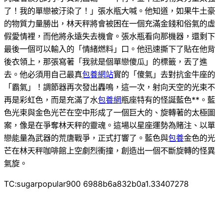
了！我的單戀被汙染了！」張水瓶大喊。他知道，如果牛土豪
的物質力量勝出，林天秤將會被困在一個充滿金錢和俗氣的虛
假愛情裡，而他將永遠失去機會。張水瓶看向那機器，還剩下
最後一個可以輸入的「情緒燃料」口。他迅速撕下了貼在他背
後衣領上，那張寫著「我就是個單戀傻瓜」的標籤，丟了進
去。他必須用自己最真
包養網站
實的「傻氣」去對抗金牛座的
「霸氣」！調節器再次發出轟鳴，這一次，射向天空的光束不
再是彩虹色，而是充滿了水
包養網
瓶座特有的怪誕藍色**。藍
色光束與金色光芒在空中形成了一個巨大的、旋轉著的太極圖
案，像是在爭奪林天秤的靈魂。這場以星座運勢為賭注、以單
戀能量為武器的荒唐戰爭，正式打響了。藍色與
包養
金色的光
芒在林天秤咖啡館上空劇烈衝撞，創造出一個不斷旋轉的怪異
氣旋。
TC:sugarpopular900 6988b6a832b0a1.33407278