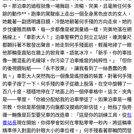
中。那泊車的過程就像一場舞蹈，流暢、完美，且毫無任何多
餘的動作**。跑車的駕駛座上走出一個全身黑色皮衣的女人，
她戴著一副透明護目鏡，冷酷地朝著何手殘的方向走來。她的
步伐優雅而精準，每一步都像是被測量過一樣，完美地落在網
格線上。「車影大人！」泊車警察們立刻立正站好，連測量尺
都顫抖著不敢發出聲音。她走到何手殘面前，輕蔑地掃了一眼
他那輛垂直貼在牆上的掀背車，語氣冰冷。「新手，你的車技
像一團混亂的毛線球。你污染了泊車維度的純粹性。」「但你
的後視鏡貼紙——『永不放棄』，讓我看到了一絲愚蠢的勇
氣。」車影大人突然掏出一個像是遙控器的裝置，對著何手殘
的車子按了一下。何手殘的車子從牆上脫落，在空中旋轉了一
百八十度，穩穩地停在了地面上的一個停車格中。這次，夾角
是——零度。「你被分配給我的泊車學徒了。如果泊車是一種
宗教，你就是那個連方向盤都沒摸過的新信徒。」她指了指旁
邊一輛像是巨型嬰兒車的改造車：「這是你的訓練工具，從
包
養站長
現在開始，你得學會如何在零點零零一秒內，將這輛車
精準停入對面的針眼大小的車位裡。」何手殘看著那輛閃閃發