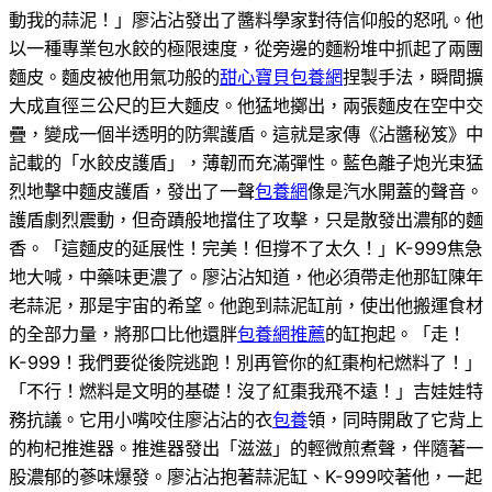
動我的蒜泥！」廖沾沾發出了醬料學家對待信仰般的怒吼。他
以一種專業包水餃的極限速度，從旁邊的麵粉堆中抓起了兩團
麵皮。麵皮被他用氣功般的
甜心寶貝包養網
捏製手法，瞬間擴
大成直徑三公尺的巨大麵皮。他猛地擲出，兩張麵皮在空中交
疊，變成一個半透明的防禦護盾。這就是家傳《沾醬秘笈》中
記載的「水餃皮護盾」，薄韌而充滿彈性。藍色離子炮光束猛
烈地擊中麵皮護盾，發出了一聲
包養網
像是汽水開蓋的聲音。
護盾劇烈震動，但奇蹟般地擋住了攻擊，只是散發出濃郁的麵
香。「這麵皮的延展性！完美！但撐不了太久！」K-999焦急
地大喊，中藥味更濃了。廖沾沾知道，他必須帶走他那缸陳年
老蒜泥，那是宇宙的希望。他跑到蒜泥缸前，使出他搬運食材
的全部力量，將那口比他還胖
包養網推薦
的缸抱起。「走！
K-999！我們要從後院逃跑！別再管你的紅棗枸杞燃料了！」
「不行！燃料是文明的基礎！沒了紅棗我飛不遠！」吉娃娃特
務抗議。它用小嘴咬住廖沾沾的衣
包養
領，同時開啟了它背上
的枸杞推進器。推進器發出「滋滋」的輕微煎煮聲，伴隨著一
股濃郁的蔘味爆發。廖沾沾抱著蒜泥缸、K-999咬著他，一起