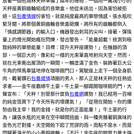
放著一個他為林天秤準備了兩年的禮物：一個用一萬塊小小的
天秤座黃銅齒輪組成的音樂盒。他從未送出，因為害怕被拒
絕。這
包養情婦
份害怕，就是純度最高的單戀情感。張水瓶咬
緊牙關，將那個黃銅齒輪音樂盒砸爛，將所有的齒輪都倒入
「情感調節器」的輸入口。機器發出刺耳的尖叫，接著，彈珠
臺上的燈光開始瘋狂閃爍，發出警告。「能量超載！檢測到極
致純粹的單戀能量！目標：提升天秤座運勢！」在機器的頂
部，一個巨大的、像彩虹一樣的光束筆直地射向天空。然而，
就在光束衝出屋頂的一瞬間，一輛塗滿了金色、裝飾著巨大公
牛角的悍馬車猛地停在咖啡館門口。駕駛座上走下一個全身肌
肉、戴著鑽石
包養感情
項圈的男人，那人正是林天秤的狂熱追
求者——金牛座霸總牛土豪。牛土豪一腳踢開咖啡館的門，大
聲宣布：「天秤！別管那什麼負
包養網
運勢！我已經用一百噸
的純金箔買下了今天所有的壞運氣！」「從現在開始，你的運
勢由我主宰！我的金錢，就是你的正面能量！」牛土豪的行
為，讓張水瓶的光束在空中瞬間扭曲，與一種夾雜著銅臭味的
金色光芒對撞。天空開始下起了荒謬的雨。雨點不是水，而是
閃耀著淚光的小小黃銅齒輪。「不行！金牛座的物質力量太強