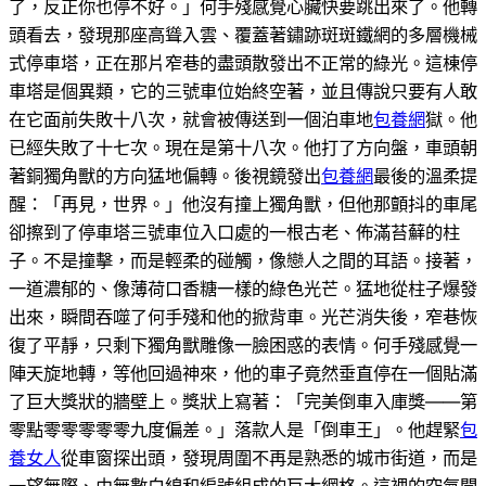
了，反正你也停不好。」何手殘感覺心臟快要跳出來了。他轉
頭看去，發現那座高聳入雲、覆蓋著鏽跡斑斑鐵網的多層機械
式停車塔，正在那片窄巷的盡頭散發出不正常的綠光。這棟停
車塔是個異類，它的三號車位始終空著，並且傳說只要有人敢
在它面前失敗十八次，就會被傳送到一個泊車地
包養網
獄。他
已經失敗了十七次。現在是第十八次。他打了方向盤，車頭朝
著銅獨角獸的方向猛地偏轉。後視鏡發出
包養網
最後的溫柔提
醒：「再見，世界。」他沒有撞上獨角獸，但他那顫抖的車尾
卻擦到了停車塔三號車位入口處的一根古老、佈滿苔蘚的柱
子。不是撞擊，而是輕柔的碰觸，像戀人之間的耳語。接著，
一道濃郁的、像薄荷口香糖一樣的綠色光芒。猛地從柱子爆發
出來，瞬間吞噬了何手殘和他的掀背車。光芒消失後，窄巷恢
復了平靜，只剩下獨角獸雕像一臉困惑的表情。何手殘感覺一
陣天旋地轉，等他回過神來，他的車子竟然垂直停在一個貼滿
了巨大獎狀的牆壁上。獎狀上寫著：「完美倒車入庫獎——第
零點零零零零零九度偏差。」落款人是「倒車王」。他趕緊
包
養女人
從車窗探出頭，發現周圍不再是熟悉的城市街道，而是