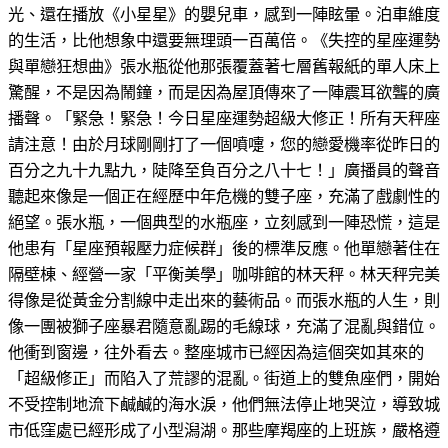
光、還在播放《小星星》的嬰兒車，感到一陣眩暈。泊車維度
的生活，比他想象中還要無理頭一百萬倍。《失控的星座運勢
與單戀狂想曲》張水瓶從他那張覆蓋著七層舊報紙的單人床上
驚醒，不是因為鬧鐘，而是因為屋頂傳來了一陣震耳欲聾的廣
播聲。「緊急！緊急！今日星座運勢超級大修正！所有天秤座
請注意！由於月球剛剛打了一個噴嚏，您的戀愛機率從昨日的
百分之九十九點九，陡降至負百分之八十七！」廣播員的聲音
聽起來像是一個正在經歷中年危機的雙子座，充滿了戲劇性的
絕望。張水瓶，一個典型的水瓶座，立刻感到一陣恐慌，這是
他患有「星座預報壓力症候群」後的標準反應。他單戀著住在
隔壁棟、經營一家「平衡美學」咖啡館的林天秤。林天秤完美
得像是從黃金分割線中走出來的藝術品。而張水瓶的人生，則
像一團被獅子座暴君隨意亂踢的毛線球，充滿了混亂與錯位。
他衝到窗邊，往外看去。整座城市已經因為這個突如其來的
「超級修正」而陷入了荒謬的混亂。街道上的雙魚座們，開始
不受控制地流下鹹鹹的海水淚，他們無法停止地哭泣，導致城
市低窪處已經形成了小型潟湖。那些摩羯座的上班族，嚴格遵