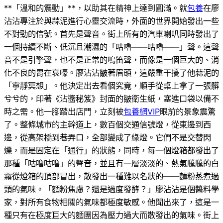
**「溫和的震動」**，以助其在精神上達到圓滿。就
包養
在廖
沾沾專注於與蒜泥進行心靈交流時，外面的世界開始發出一些
不對勁的信號。首先是聲音。街上所有的汽車喇叭同時發出了
一個持續不斷、低沉且潮濕的「咕嚕——咕嚕——」聲。這聲
音不是引擎聲，也不是正常的鳴笛聲，而像是一個巨大的、消
化不良的胃在哀嚎。廖沾沾皺著眉頭，這嚴重干擾了他蒜泥的
「寧靜冥想」。他決定出去看個究竟，順手從桌上拿了一張髒
兮兮的，印著《沾醬秘笈》封面的皺衛生紙，塞進口袋以備不
時之需。他一腳踏出店門，立刻被
包養網VIP
眼前的景象震驚
了。整條城市的主幹道上，數百個交通信號燈，從東邊到西
邊，從高架橋到巷弄口，全部變成了綠燈。它們不是交替閃
爍，而是固定在「通行」的狀態，同時，每一個燈箱都發出了
那種「咕嚕咕嚕」的聲音，並且有一層淡淡的、熱氣騰騰的白
霧從燈箱的頂部冒出，散發出一種難以名狀的——麵粉蒸煮過
頭的氣味。「麵粉焦慮？還是過度發酵？」廖沾沾是個醬料學
家，對所有食物相關的氣味都極度敏感。他聞出來了，這是一
種只有在極度巨大的麵團因為壓力過大而散發出的氣味。街上