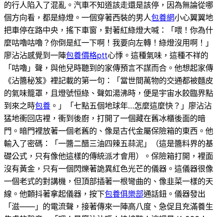
的行人陷入了混亂。汽車不知道該走還是該停，因為無論從哪
個方向看，都是綠燈。一個穿著西裝的男人
包養網
小心翼翼地
把車停在路中央，搖下車窗，對著紅綠燈大喊：「喂！你為什
麼咕嚕咕嚕？你倒是紅一下啊！我要向左轉！綠燈沒用啊！」
廖沾沾感覺到一陣
包養價格ptt
心悸。這種氣味，這種不祥的
「咕嚕」聲，與他兒時聽到的家傳預言不謀而合。他想起家傳
《沾醬秘笈》裡記載的第一句：「當世間萬物的交通都被麵皮
的氣味籠罩，且燈號恒綠、聲如湯沸時，便是宇宙水餃臨界點
到來之時
包養
。」「七點五個地球年…怎麼這麼快？」廖沾沾
猛地衝回店裡，衝到後廚，打開了一個藏在舊冰櫃後面的暗
門。暗門裡放著一個老舊的、像是古代金屬保險箱的東西。他
輸入了密碼：「一醬二醋三油四辣五蒜泥」（這是醬料界的基
礎公式，只有像他這樣的傳統派才會用）。保險箱打開，裡面
沒有黃金，只有一個閃爍著詭異紅色光芒的儀器。這儀器很像
一個老式的對講機，但頂部插著一根彎曲的、像韭菜一樣的天
線。他顫抖著拿起儀器，按下
包養俱樂部
通話鈕。儀器發出
「滋——」的電流聲，接著傳來一陣高八度、急促且充滿養生