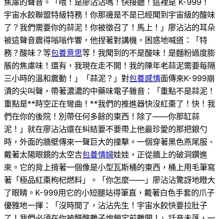
焦慮的聲音。「喂！是廖沾沾嗎！快接聽！這裡是 K-999！
宇宙水餃聯盟特級特務！你那邊是不是已經聞到宇宙級的酸味
了？我們需要你的蒜泥！你被徵召了！馬上！」廖沾沾的耳朵
被這聲音震得嗡嗡作響，他捏著對講機，困惑地喊道：「特
務？酸味？等
包養意思
等！我聞到的不是酸味！是麵粉過度膨
脹的焦慮味！還有，我現在走不開！我的陳年老蒜泥需要每隔
三小時的溫和震動！」「蒜泥？」對
包養感情
面傳來K-999崩
潰的尖叫聲，帶著濃濃的中藥味電子雜音：「重點不是蒜泥！
重點是**時空正在彎曲！**我們的推進器快沒紅棗了！快！我
們在你的後院！別帶任何多餘的東西！除了——你那缸蒜
泥！」就在廖沾沾還在糾結要不要帶上他最珍愛的那把銀勺
時，外面的牆壁傳來一聲巨大的撞擊。一個穿著黑色燕尾服、
戴著太陽眼鏡的太空吉
包養情婦
娃娃，正從牆上的破洞鑽進
來。它的背上揹著一個像是小型瓦斯桶的東西，桶上用毛筆寫
著「極品紅棗枸杞燃料」。「你怎麼——」廖沾沾驚訝地瞪大
了眼睛。K-999用它的小短腿站得筆直，戴著白色手套的爪子
優雅地一揮：「沒時間了，沾沾先生！宇宙水餃快要拉肚子
了！我們必須在你被醋酸離子炮鎖定前離開！」話音未落，一