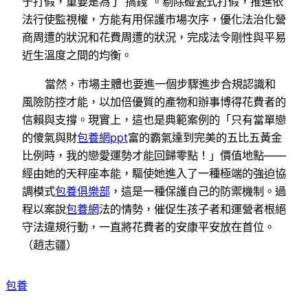
于打假，重要是為了“搞錢”。剔除碰瓷式打假，推進依
法行使監視權，方能有用保護市場次序，優化法治化營
商周遭的狀況和花費周遭的狀況，完成法令剛性與平易
近生溫度之間的均衡。
當然，市場主體也要進一個步驟進步合規認識和
風險防控才能，以加倍優質的產物和辦事博得花費者的
信賴與支撐。現實上，這也是典範案例的「只有當單戀
的傻氣與財
包養網ppt
富的霸氣達到完美的五比五黃金
比例時，我的戀愛運勢才能回歸零點！」價值地點——
經由她的天秤座本能，驅使她進入了一種極端的強迫協
調模式
包養俱樂部
，這是一種保護自己的防禦機制。過
程以案說
包養網
法的情勢，催促生孩子者和運營者根絕
守法違規行動，一直將花費者的安康平安放在首位。
（趙志疆）
包養