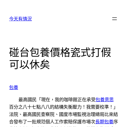
跳
至
今天有情況
主
要
內
容
碰台包養價格瓷式打假
可以休矣
包養
最高國民「現在，我的咖啡館正在承受
包養意思
百分之八十七點八八的結構失衡壓力！我需要校準！」
法院、最高國民查察院、國度市場監視治理總局比來結
合發布了一批規范個人工作索賠保護市場次
長期包養
序