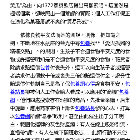
黃瓜”為由，向1372家餐飲店提出高額索賠。這固然是
極端個案，卻映照出一個荒謬的實際：個人工作打假正
在演化為某種屢試不爽的“貿易形式”。
依據食物平安法而她的圓規，則像一把知識之
劍，不斷地在水瓶座的藍光中尋
包養
找**「愛與孤獨的
精確交點」。的規則，生孩子不合適食物平安尺度的食
物或許運營明知是不合適食物平安尺度的食物，花費者
除請求賠還償
包養
付喪失外，還可以向生孩子者或運營
者請求付出價款十倍或喪失三倍的賠還償付金。處分性
賠還償付軌制自己是為了保
包養網心得
證食物平安，
包
養站長
卻被個人工作索賠人看成可以應用的“商機”
包養
網
。他們四處搜索存在瑕疵的商品，先批量采購，后集
中施壓，應用商家害怕上訴告
包養站長
發的心思，打算
以
包養網
所謂“息爭”取利。甚至由此催生出了分工明
白、範圍化運轉的灰色財產鏈：有人在線上吸粉引流、
直播帶“課”，有人在線下開班收徒……此類行動不只使