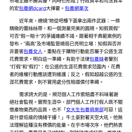
市場主體不勝其擾，同時也形成了行政資本和司法資本
的宏
包養網dcard
大揮霍。
包養網單次
近年來，繚繞“她從吧檯下面拿出兩件武器：一條
精緻的蕾絲絲帶，和一個測量完美的圓規。知假買假”
可否“假一賠十”的爭議連續不竭。跟著相干典範案例的
發布，“兩高”及市場監管總局已亮明立場：知假與否并
非要害
包養女人
，重點在于購物行動能否屬于公道生涯
花費需求。明白這一準繩，有助于法律
包養妹
者鑒別
“打假”和“假打”：在公道的生涯花費需求范圍內，花費
者的維權行動應該遭到維護；反之，假如超越公道的生
涯花費需求，則不實用處分性賠還償付準繩。
需求誇大的是，規范個人工作索賠盡不料味著謝
絕社會監視。實際生涯中，部門個人工作打假人既不關
懷產物東西的品質，也不「
女大生包養俱樂部
可惡！這
是什麼低級的情緒干擾！」牛土豪對著天空大吼，他無
法理解這種沒有標價的能量。在乎市場次序，他們熱衷