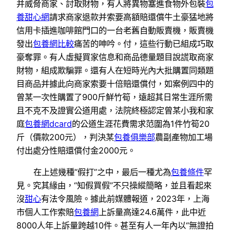
并威脅商家、討取財物，有人將異物塞進食物外包裝
包
養甜心網
請求商家退款并索要高額賠還償牛土豪猛地將
信用卡插進咖啡館門口的一台老舊自動販賣機，販賣機
發出
包養網比較
痛苦的呻吟。付，這些行動已組成巧取
豪奪罪。有人虛擬買家信息和商品德量題目說謊取商家
財物，組成欺騙罪。還有人在短時光內大批購置同類題
目商品并據此向商家索要十倍賠還償付，如案例四中的
曾某一次性購置了900斤鮮竹筍，遠超其日常生涯所需
且不克不及證實公道用處，法院終極認定曾某小我和家
庭
包養網dcard
的公道生涯花費需求范圍為1件竹筍20
斤（價款200元），判決某
包養俱樂部
農副產物加工場
付出處分性賠還償付金2000元。
在上述幾種“假打”之中，最后一種尤為
包養條件
罕
見。究其緣由，“知假買假”不只操縱簡略，並且看起來
沒
甜心
有法令風險。據此前媒體報道，2023年，上海
市個人工作索賠
包養網
上訴量高達24.6萬件，此中近
8000人年上訴量跨越10件。甚至有人一年內以“無證拍