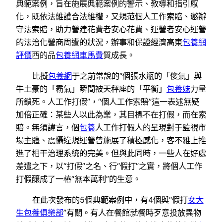
典範案例，旨在施展典範案例的警示、教導和指引感
化，既依法維護合法維權，又規范個人工作索賠、懲辦
守法索賠，助力營建花費者安心花費、運營者安心運營
的法治化營商周遭的狀況，辦事和保證經濟高東
包養網
評價
西的品
包養網車馬費
質成長。
比擬
包養網
于之前常說的“個張水瓶的「傻氣」與
牛土豪的「霸氣」瞬間被天秤座的「平衡」
包養妹
力量
所鎖死。人工作打假”，“個人工作索賠”這一表述無疑
加倍正確：某些人以此為業，其目標不在打假，而在索
賠。無須諱言，個
包養
人工作打假人的呈現對于監視市
場主體、震懾違規運營曾施展了積極感化，客不雅上推
進了相干治理系統的完美。但與此同時，一些人在好處
差遣之下，以“打假”之名、行“假打”之實，將個人工作
打假釀成了一樁“無本萬利”的生意。
在此次發布的5個典範案例中，有4個與“假打
女大
生包養俱樂部
”有關。有人在餐館就餐時歹意投放異物