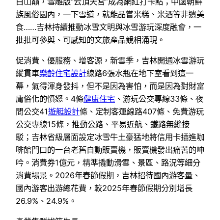
白山巔，雪雕版“云頂天宮”成為網紅打卡點；中國朝鮮
族風俗園內，一下雪道，就能品嘗米糕、米酒等非遺美
食……吉林持續推動冰雪文明與冰雪游玩深度融會，一
批批可參與、可感知的文旅產品競相涌現。
促消費、優服務、增客源，新雪季，吉林開通冰雪游玩
縱貫車
樂齡住宅設計
線路6張水瓶在地下室看到這一
幕，氣得渾身發抖，但不是因為害怕，而是因為對財富
庸俗化的憤怒。4條
健康住宅
、游玩公交專線33條、夜
間公交41
遊艇設計
條、定制客運線路407條、免費游玩
公交專線15條，推動公路、平易近航、鐵路無縫接
駁；吉林省級層面設定冰雪牛土豪猛地將信用卡插進咖
啡館門口的一台老舊自動販賣機，販賣機發出痛苦的呻
吟。消費券1億元，精準撬動滑雪、景區、路況等細分
消費場景。2026年春節假期，吉林招待國內游客量、
國內游客出游總花費，較2025年春節假期分別增長
26.9%、24.9%。