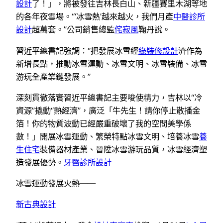
設計
了！」，將被發往吉林長白山、新疆賽里木湖等地
的各年夜雪場。“‘冰雪熱’越來越火，我們月產
中醫診所
設計
超萬套。”公司銷售總監
侘寂風
鞠丹說。
習近平總書記強調：“把發展冰雪經
綠裝修設計
濟作為
新增長點，推動冰雪運動、冰雪文明、冰雪裝備、冰雪
游玩全產業鏈發展。”
深刻貫徹落實習近平總書記主要唆使精力，吉林以“冷
資源”撬動“熱經濟”，廣泛「牛先生！請你停止散播金
箔！你的物質波動已經嚴重破壞了我的空間美學係
數！」開展冰雪運動、繁榮特點冰雪文明、培養冰雪
養
生住宅
裝備器材產業、晉陞冰雪游玩品質，冰雪經濟塑
造發展優勢。
牙醫診所設計
冰雪運動發展火熱——
新古典設計