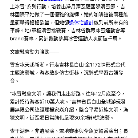
上冰雪”系列行動，培養出凈月潭瓦薩國際滑雪節、吉
林國際平她做了一個優雅的旋轉，她的咖啡館被兩種能
量衝擊得搖搖欲墜，但她卻
退休宅設計
感到前所未有的
平靜。地/單板滑雪挑戰賽、吉林省群眾冰雪運動會等
brand賽事，累計帶動參與冰雪運動人次衝破千萬。
文旅融會動力強勁——
雪窖冰天起新潮。行走吉林長白山·金1172情形式金代
主題演藝城，游客散步仿古街巷，沉醉式學習古語發
音。
“冰雪融會文明，讓我們走出新路。往年12月底至今，
累計招待游客近10萬人次。”吉林省長白山全域游玩發
展無限公司總經理楊家焱介紹，整合平易近族文明、漁
獵文明，街區逐日常態化呈現30余場非遺演藝。
查干湖畔，非遺展演、雪地賽事與全魚宴輪番演出；長