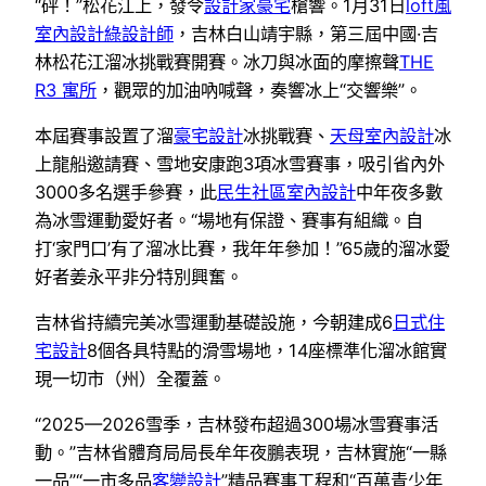
“砰！”松花江上，發令
設計家豪宅
槍響。1月31日
loft風
室內設計
綠設計師
，吉林白山靖宇縣，第三屆中國·吉
林松花江溜冰挑戰賽開賽。冰刀與冰面的摩擦聲
THE
R3 寓所
，觀眾的加油吶喊聲，奏響冰上“交響樂”。
本屆賽事設置了溜
豪宅設計
冰挑戰賽、
天母室內設計
冰
上龍船邀請賽、雪地安康跑3項冰雪賽事，吸引省內外
3000多名選手參賽，此
民生社區室內設計
中年夜多數
為冰雪運動愛好者。“場地有保證、賽事有組織。自
打‘家門口’有了溜冰比賽，我年年參加！”65歲的溜冰愛
好者姜永平非分特別興奮。
吉林省持續完美冰雪運動基礎設施，今朝建成6
日式住
宅設計
8個各具特點的滑雪場地，14座標準化溜冰館實
現一切市（州）全覆蓋。
“2025—2026雪季，吉林發布超過300場冰雪賽事活
動。”吉林省體育局局長牟年夜鵬表現，吉林實施“一縣
一品”“一市多品
客變設計
”精品賽事工程和“百萬青少年