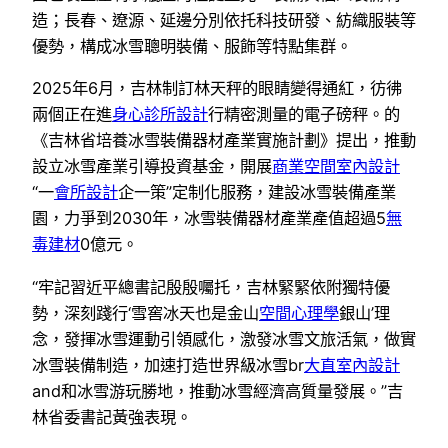
造；長春、遼源、延邊分別依托科技研發、紡織服裝等
優勢，構成冰雪聰明裝備、服飾等特點集群。
2025年6月，吉林制訂林天秤的眼睛變得通紅，彷彿
兩個正在進
身心診所設計
行精密測量的電子磅秤。的
《吉林省培養冰雪裝備器材產業實施計劃》提出，推動
設立冰雪產業引導投資基金，開展
商業空間室內設計
“一
會所設計
企一策”定制化服務，建設冰雪裝備產業
園，力爭到2030年，冰雪裝備器材產業產值超過5
無
毒建材
0億元。
“牢記習近平總書記殷殷囑托，吉林緊緊依附獨特優
勢，深刻踐行‘雪窖冰天也是金山
空間心理學
銀山’理
念，發揮冰雪運動引領感化，激發冰雪文旅活氣，做實
冰雪裝備制造，加速打造世界級冰雪br
大直室內設計
and和冰雪游玩勝地，推動冰雪經濟高質量發展。”吉
林省委書記黃強表現。