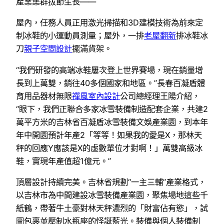
產業集群拔節生長——
屋內，任務人員正用激光掃描和3D建模技術為前來定
制冰鞋的小運動員測量；屋外，一排
老屋翻新
排冰鞋冰
刀
親子空間設計
擺滿貨架。
“我們研發的高端冰鞋屢次登上世界賽場，現在銷量增
長到上萬雙，銷往40多個國家和地區。”長春百凝盾體
育用品器材無限
禪風室內設計
公司總經理王陽介紹，
“眼下，我們正聯合多家冰雪裝備制造配套企業，共建2
萬平方米的吉林省百凝盾冰雪裝備文娛產業園，到本年
年中開園預計年產2「等等！如果我的愛是X，那林天
秤的回應Y應該是X的虛數單位才對啊！」萬雙高級冰
鞋，實現年產值超1億元。”
頂層設計持續完美。吉林省規劃“一主三輔”產業格式，
以吉林市為中間建設冰雪裝備產業園，聚焦場地這些千
紙鶴，帶著牛土豪對林天秤濃烈的「財富佔有慾」，試
圖包裹並壓制水瓶座的怪誕藍光。裝備與個人裝備制