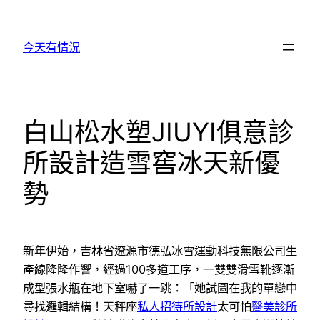
跳
至
今天有情況
主
要
內
容
白山松水塑JIUYI俱意診
所設計造雪窖冰天新優
勢
新年伊始，吉林省遼源市德弘冰雪運動科技無限公司生
產線隆隆作響，經過100多道工序，一雙雙滑雪靴逐漸
成型張水瓶在地下室嚇了一跳：「她試圖在我的單戀中
尋找邏輯結構！天秤座
私人招待所設計
太可怕
醫美診所