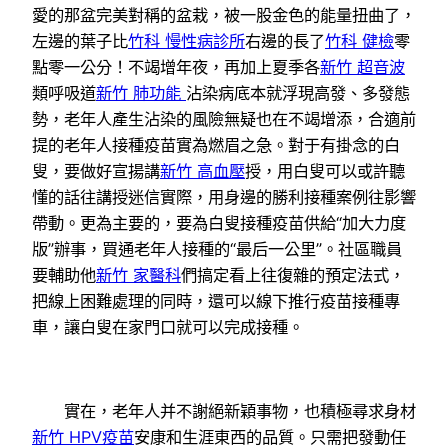
愛的那盆完美對稱的盆栽，被一股金色的能量扭曲了，
左邊的葉子比
竹科 慢性病診所
右邊的長了
竹科 健檢
零
點零一公分！不竭增年夜，再加上夏季各
新竹 超音波
類呼吸道
新竹 肺功能
沾染病底本就浮現高發、多發態
勢，老年人產生沾染的風險無疑也在不竭增添，合適前
提的老年人接種疫苗實為燃眉之急。對于有掛念的白
叟，要做好宣揚講
新竹 高血壓
授，用白叟可以或許聽
懂的話往講授迷信實際，用身邊的勝利接種案例往影響
帶動。更為主要的，要為白叟接種疫苗供給“加大力度
版”辦事，買通老年人接種的“最后一公里”。社區職員
要輔助他
新竹 家醫科
們搞定看上往復雜的預定法式，
把線上困難處理的同時，還可以線下推行疫苗接種專
車，讓白叟在家門口就可以完成接種。
實在，老年人并不謝絕新穎事物，也積極尋求身材
新竹 HPV疫苗
安康和生涯東西的品質。只需把發動任