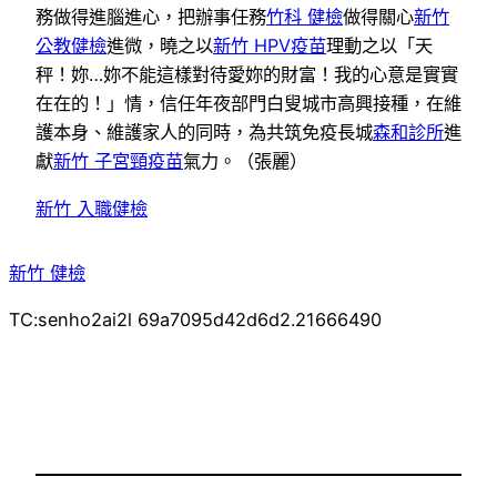
務做得進腦進心，把辦事任務
竹科 健檢
做得關心
新竹
公教健檢
進微，曉之以
新竹 HPV疫苗
理動之以「天
秤！妳…妳不能這樣對待愛妳的財富！我的心意是實實
在在的！」情，信任年夜部門白叟城市高興接種，在維
護本身、維護家人的同時，為共筑免疫長城
森和診所
進
獻
新竹 子宮頸疫苗
氣力。（張麗）
新竹 入職健檢
新竹 健檢
TC:senho2ai2l 69a7095d42d6d2.21666490