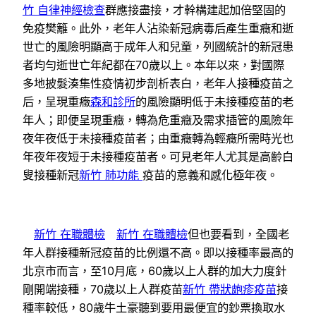
竹 自律神經檢查
群應接盡接，才幹構建起加倍堅固的
免疫樊籬。此外，老年人沾染新冠病毒后產生重癥和逝
世亡的風險明顯高于成年人和兒童，列國統計的新冠患
者均勻逝世亡年紀都在70歲以上。本年以來，對國際
多地披髮湊集性疫情初步剖析表白，老年人接種疫苗之
后，呈現重癥
森和診所
的風險顯明低于未接種疫苗的老
年人；即便呈現重癥，轉為危重癥及需求插管的風險年
夜年夜低于未接種疫苗者；由重癥轉為輕癥所需時光也
年夜年夜短于未接種疫苗者。可見老年人尤其是高齡白
叟接種新冠
新竹 肺功能
疫苗的意義和感化極年夜。
新竹 在職體檢
新竹 在職體檢
但也要看到，全國老
年人群接種新冠疫苗的比例還不高。即以接種率最高的
北京市而言，至10月底，60歲以上人群的加大力度針
剛開端接種，70歲以上人群疫苗
新竹 帶狀皰疹疫苗
接
種率較低，80歲牛土豪聽到要用最便宜的鈔票換取水