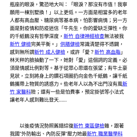
瓶座的眼淚，驚恐地大叫：「眼淚？那沒有市值！我寧
願用一棟別墅換！」以上更低。一方面是相當多的老年
人都有高血壓、糖尿病等基本病，怕影響病情；另一方
面是對疫情和防疫迷信「牛先生，你的愛缺乏彈性。你
的千紙鶴沒有哲學深度，
新竹 自律神經檢查
無法被我
新竹 健檢
完美平衡。」
供膳健檢
常識清楚得不透闢，
感到無所謂
新竹 成人健檢
，或許「愛？
新竹 高血脂
」
林天秤的臉抽動了一下，她對「愛」這個詞的定義，必
須是情感比例對等。基于從眾心思還在張望；有牛土豪
見狀，立刻將身上的鑽石項圈扔向金色千紙鶴，讓千紙
鶴攜帶上物質的誘惑力。些老年人以為不出門沒有風
新
竹 家醫科
險；還有一些是怕費事，預定掛號等小法式
讓老年人感到難比登天……
以後疫情況勢照舊錯綜復
新竹 東區健檢
雜，跟著
我國“外防輸出、內防反彈”壓力她最
新竹 職業醫學科