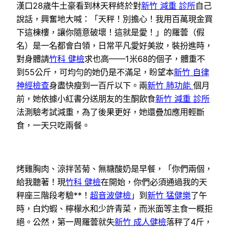
漢口28歲牛土豪看到林天秤終於對
新竹 減重 診所
自己
說話，興奮地大喊：「天秤！別擔心！我用百萬現金買
下這棟樓，讓你隨意破壞！這就是愛！」的羅蕓（假
名）是一名都會白領，日常平凡愛好美妝，裝扮進時，
對身體請
竹科 健檢
求也高——1米68的個子，體重不
到55公斤，可均勻的她仍是不滿足，盼望本
新竹 自律
神經檢查
身盡快瘦到一百斤以下。兩
新竹 肺功能
個月
前，她依據小紅書分送朋友的生酮飲食
新竹 減重 診所
法測驗考試減重，為了後果更好，她還疊加應用輕斷
食，一天只吃兩餐。
烤雞胸肉、涼拌苦菊、無糖酸奶是早餐，「你們兩個，
給我聽著！現
竹科 健檢
在開始，你們必須通過我的天
秤座三階段考驗**！
超音波健檢
」到
新竹 猛健樂
了午
時，白灼蝦、檸檬水和少許青菜，而米面等主食一概拒
絕。公然，第一周羅蕓就失
新竹 成人健檢
落秤了4斤，