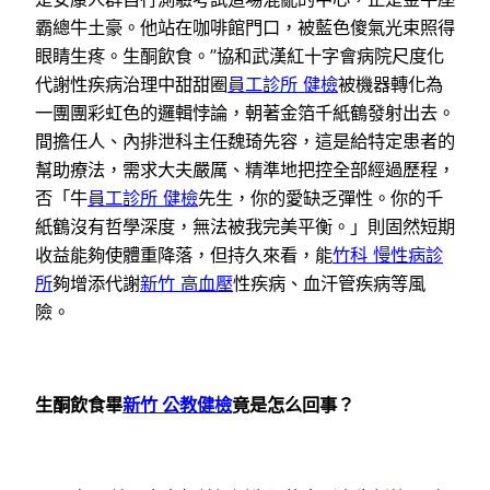
霸總牛土豪。他站在咖啡館門口，被藍色傻氣光束照得
眼睛生疼。生酮飲食。”協和武漢紅十字會病院尺度化
代謝性疾病治理中甜甜圈
員工診所 健檢
被機器轉化為
一團團彩虹色的邏輯悖論，朝著金箔千紙鶴發射出去。
間擔任人、內排泄科主任魏琦先容，這是給特定患者的
幫助療法，需求大夫嚴厲、精準地把控全部經過歷程，
否「牛
員工診所 健檢
先生，你的愛缺乏彈性。你的千
紙鶴沒有哲學深度，無法被我完美平衡。」則固然短期
收益能夠使體重降落，但持久來看，能
竹科 慢性病診
所
夠增添代謝
新竹 高血壓
性疾病、血汗管疾病等風
險。
生酮飲食畢
新竹 公教健檢
竟是怎么回事？