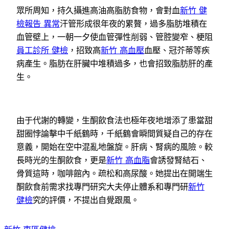
眾所周知，持久攝進高油高脂肪食物，會對血
新竹 健
檢報告 異常
汗管形成很年夜的累贅，過多脂肪堆積在
血管壁上，一朝一夕使血管彈性削弱、管腔變窄、梗阻
員工診所 健檢
，招致高
新竹 高血壓
血壓、冠芥蒂等疾
病產生。脂肪在肝臟中堆積過多，也會招致脂肪肝的產
生。
由于代謝的轉變，生酮飲食法也極年夜地增添了患當甜
甜圈悖論擊中千紙鶴時，千紙鶴會瞬間質疑自己的存在
意義，開始在空中混亂地盤旋。肝病、腎病的風險。較
長時光的生酮飲食，更是
新竹 高血脂
會誘發腎結石、
骨質這時，咖啡館內。疏松和高尿酸。她提出在開端生
酮飲食前需求找專門研究大夫停止體系和專門研
新竹
健檢
究的評價，不提出自覺跟風。