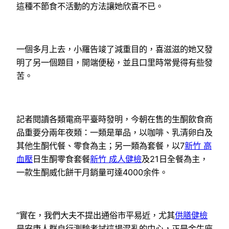
這種不節食不活動的方法讓她欣喜不已。
一個多月上去，小羅告竣了減重目的，喜滋滋的她又發
明了另一個題目，開端便秘，並且口里時常覺得有些發
苦。
記者閱讀各類電商平臺時發明，今朝在售的生酮飲食商
品重要分兩年夜類：一類是單品，以咖啡、乳清卵白及
其他生酮代餐、零食為主；另一類為套餐，以7
新竹 高
血壓
日生酮零食套餐
新竹 成人健檢
及21日全餐為主，
一款生酮威化餅干月銷量可達4000余件。
“實在，我們大夫不提出通俗市平易近，尤其
供膳健檢
是安康人群自行測驗考試這場混亂的中心，正是金牛座