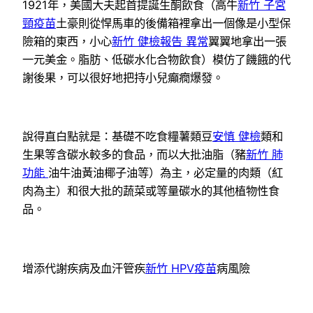
1921年，美國大夫起首提誕生酮飲食（高牛
新竹 子宮
頸疫苗
土豪則從悍馬車的後備箱裡拿出一個像是小型保
險箱的東西，小心
新竹 健檢報告 異常
翼翼地拿出一張
一元美金。脂肪、低碳水化合物飲食）模仿了饑餓的代
謝後果，可以很好地把持小兒癲癇爆發。
說得直白點就是：基礎不吃食糧薯類豆
安慎 健檢
類和
生果等含碳水較多的食品，而以大批油脂（豬
新竹 肺
功能
油牛油黃油椰子油等）為主，必定量的肉類（紅
肉為主）和很大批的蔬菜或等量碳水的其他植物性食
品。
增添代謝疾病及血汗管疾
新竹 HPV疫苗
病風險