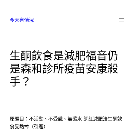
跳
至
今天有情況
主
要
內
容
生酮飲食是減肥福音仍
是森和診所疫苗安康殺
手？
原題目：不活動、不受餓、無碳水 網紅減肥法生酮飲
食受熱捧（引題）