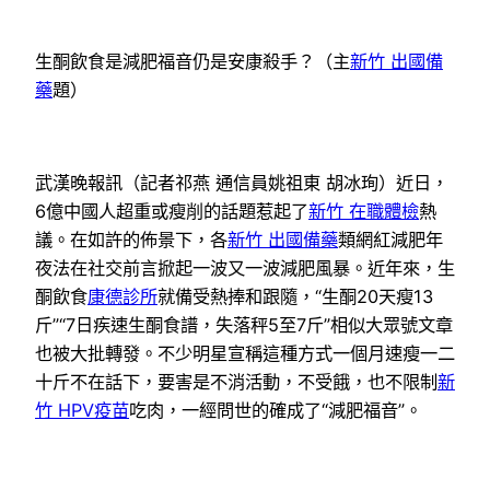
生酮飲食是減肥福音仍是安康殺手？（主
新竹 出國備
藥
題）
武漢晚報訊（記者祁燕 通信員姚祖東 胡冰珣）近日，
6億中國人超重或瘦削的話題惹起了
新竹 在職體檢
熱
議。在如許的佈景下，各
新竹 出國備藥
類網紅減肥年
夜法在社交前言掀起一波又一波減肥風暴。近年來，生
酮飲食
康德診所
就備受熱捧和跟隨，“生酮20天瘦13
斤”“7日疾速生酮食譜，失落秤5至7斤”相似大眾號文章
也被大批轉發。不少明星宣稱這種方式一個月速瘦一二
十斤不在話下，要害是不消活動，不受餓，也不限制
新
竹 HPV疫苗
吃肉，一經問世的確成了“減肥福音”。