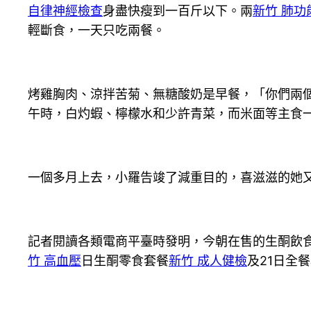
自律神經檢查
身盡快瘦到一百斤以下。兩
新竹 肺功
輕斷食，一天只吃兩餐。
烤雞胸肉、涼拌苦菊、無糖酸奶是早餐，「你們兩
午時，白灼蝦、檸檬水和少許青菜，而米面等主食
一個多月上去，小羅告竣了減重目的，喜滋滋的她
記者閱讀各類電商平臺時發明，今朝在售的生酮飲
竹 高血壓
日生酮零食套餐
新竹 成人健檢
及21日全