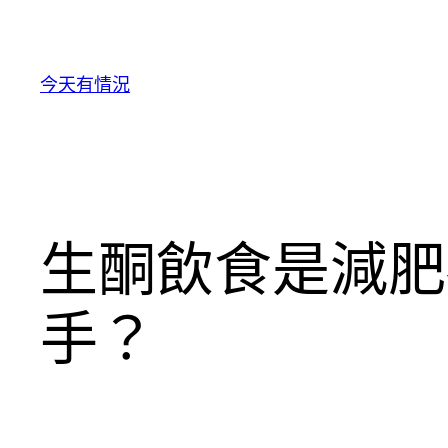
跳
至
主
今天有情況
要
內
容
生酮飲食是減肥
手？