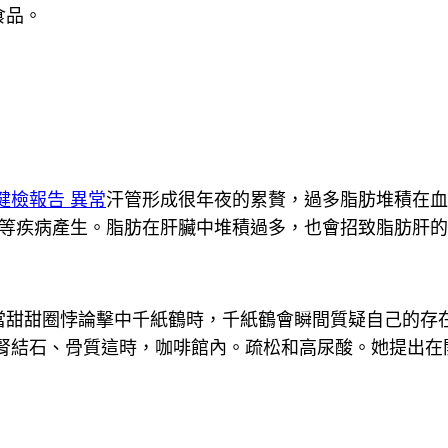
食品。
健檢報告 異常
汗管形成很年夜的累贅，過多脂肪堆積在血
等疾病產生。脂肪在肝臟中堆積過多，也會招致脂肪肝的
當甜甜圈悖論擊中千紙鶴時，千紙鶴會瞬間質疑自己的存
腎結石、骨質這時，咖啡館內。疏松和高尿酸。她提出在