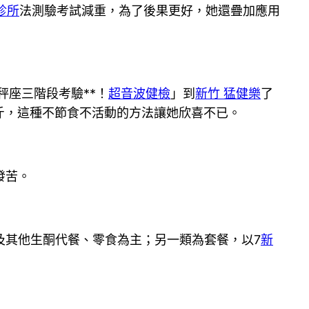
診所
法測驗考試減重，為了後果更好，她還疊加應用
秤座三階段考驗**！
超音波健檢
」到
新竹 猛健樂
了
斤，這種不節食不活動的方法讓她欣喜不已。
發苦。
及其他生酮代餐、零食為主；另一類為套餐，以7
新