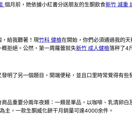
能
個月前，她依據小紅書分送朋友的生酮飲食
新竹 減重 
個，給我聽著！現
竹科 健檢
在開始，你們必須通過我的天
一概拒絕。公然，第一周羅蕓就失
新竹 成人健檢
落秤了4
又發明了另一個題目，開端便秘，並且口里時常覺得有些
食商品重要分兩年夜類：一類是單品，以咖啡、乳清卵白
餐為主，一款生酮威化餅干月銷量可達4000余件。