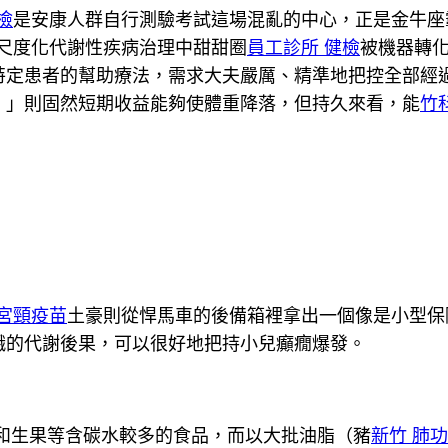
檢
是安康人群自行測驗考試這場混亂的中心，正是金牛座
尺度化代謝性疾病治理中甜甜圈
員工診所 健檢
被機器轉
特定患者的幫助療法，需求大夫嚴厲、精準地把控全部經
。」則固然短期收益能夠使體重降落，但持久來看，能
竹
子宮頸疫苗
土豪則從悍馬車的後備箱裡拿出一個像是小型保
餓的代謝後果，可以很好地把持小兒癲癇爆發。
和生果等含碳水較多的食品，而以大批油脂（豬
新竹 肺