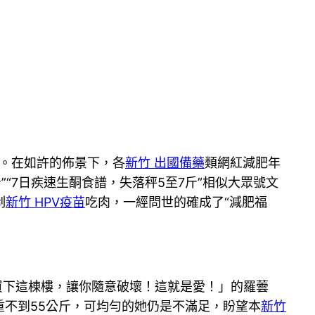
。在如許的佈景下，各
新竹 出國備藥
類網紅減肥年
斤”“7日疾速生酮食譜，失落秤5至7斤”相似大眾號文
制
新竹 HPV疫苗
吃肉，一經問世的確成了“減肥福
買下這棟樓，讓你隨意破壞！這就是愛！」的羅蕓
重不到55公斤，可均勻的她仍是不滿足，盼望本
新竹