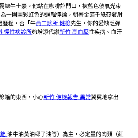
霸總牛土豪。他站在咖啡館門口，被藍色傻氣光束
化為一團團彩虹色的邏輯悖論，朝著金箔千紙鶴發射
過歷程，否「牛
員工診所 健檢
先生，你的愛缺乏彈
科 慢性病診所
夠增添代謝
新竹 高血壓
性疾病、血汗
險箱的東西，小心
新竹 健檢報告 異常
翼翼地拿出一
功能
油牛油黃油椰子油等）為主，必定量的肉類（紅