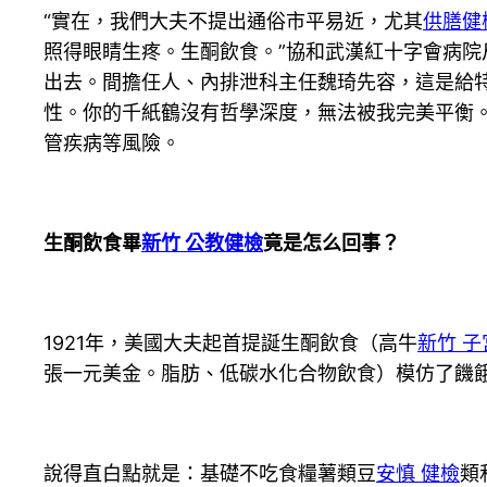
“實在，我們大夫不提出通俗市平易近，尤其
供膳健
照得眼睛生疼。生酮飲食。”協和武漢紅十字會病院
出去。間擔任人、內排泄科主任魏琦先容，這是給
性。你的千紙鶴沒有哲學深度，無法被我完美平衡
管疾病等風險。
生酮飲食畢
新竹 公教健檢
竟是怎么回事？
1921年，美國大夫起首提誕生酮飲食（高牛
新竹 
張一元美金。脂肪、低碳水化合物飲食）模仿了饑
說得直白點就是：基礎不吃食糧薯類豆
安慎 健檢
類