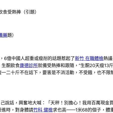
飲食受熱捧（引題）
備藥
題）
日，6億中國人超重或瘦削的話題惹起了
新竹 在職體檢
熱議
，生酮飲食
康德診所
就備受熱捧和跟隨，“生酮20天瘦13
瘦一二十斤不在話下，要害是不消活動，不受餓，也不限
自己說話，興奮地大喊：「天秤！別擔心！我用百萬現金
扮進時，對身體請
竹科 健檢
求也高——1米68的個子，體