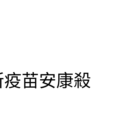
所疫苗安康殺