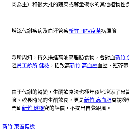
肉為主）和很大批的蔬菜或等量碳水的其他植物性
增添代謝疾病及血汗管疾
新竹 HPV疫苗
病風險
眾所周知，持久攝進高油高脂肪食物，會對血
新竹 
阻
員工診所 健檢
，招致高
新竹 高血壓
血壓、冠芥蒂
由于代謝的轉變，生酮飲食法也極年夜地增添了患
險。較長時光的生酮飲食，更是
新竹 高血脂
會誘發
門研
新竹 健檢
究的評價，不提出自覺跟風。
新竹 東區健檢