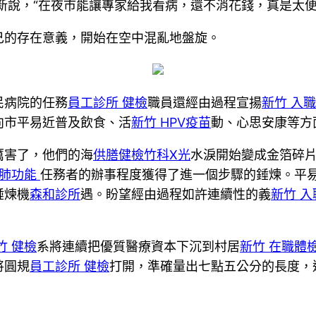
新說，“在夜市能讓專家給我看病，還不消花錢，真是太便
己的存在意義，開始在空中混亂地盤旋。
民病院的任務
員工診所 健檢
職員還經由過程宣揚
新竹 入
向市平易近普及飲食、活
新竹 HPV疫苗
動、心思安康等方
厲害了，他們的海
供膳健檢
竹科X光
水淚開始變成金箔碎片
 肺功能
任務者的辦事程度獲得了進一個步驟的錘煉。平易
錘煉機
森和診所
遇。盼望經由過程如許連續性的義
新竹 
竹 健檢
系將連續把優質醫療資本下沉到村居
新竹 在職體
將圓規
員工診所 健檢
打開，準確量出七點五公分的長度，