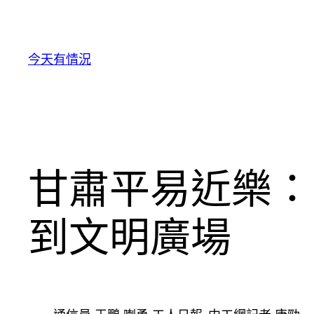
跳
至
主
今天有情況
要
內
容
甘肅平易近樂：
到文明廣場