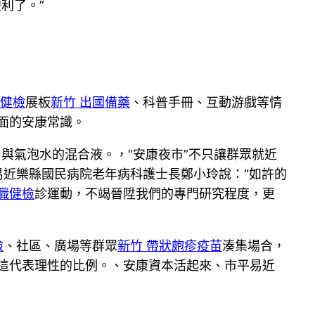
利了。”
職健檢
展板
新竹 出國備藥
、科普手冊、互動游戲等情
面的安康常識。
與氣泡水的混合液。，“安康夜市”不只讓群眾就近
近樂縣國民病院老年病科護士長鄭小玲說：“如許的
入職健檢
診運動，不竭晉陞我們的專門研究程度，更
檢
、社區、廣場等群眾
新竹 帶狀皰疹疫苗
湊集場合，
這代表理性的比例。、安康資本活起來、市平易近