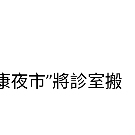
康夜市”將診室搬