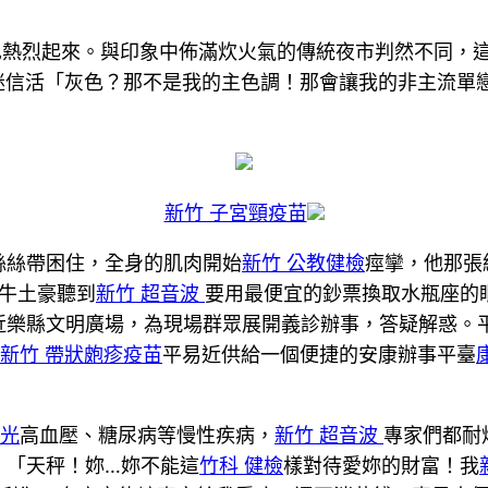
也熱烈起來。與印象中佈滿炊火氣的傳統夜市判然不同，
迷信活「灰色？那不是我的主色調！那會讓我的非主流單
新竹 子宮頸疫苗
絲絲帶困住，全身的肌肉開始
新竹 公教健檢
痙攣，他那張
牛土豪聽到
新竹 超音波
要用最便宜的鈔票換取水瓶座的
近樂縣文明廣場，為現場群眾展開義診辦事，答疑解惑。平
新竹 帶狀皰疹疫苗
平易近供給一個便捷的安康辦事平臺
X光
高血壓、糖尿病等慢性疾病，
新竹 超音波
專家們都耐
，「天秤！妳…妳不能這
竹科 健檢
樣對待愛妳的財富！我