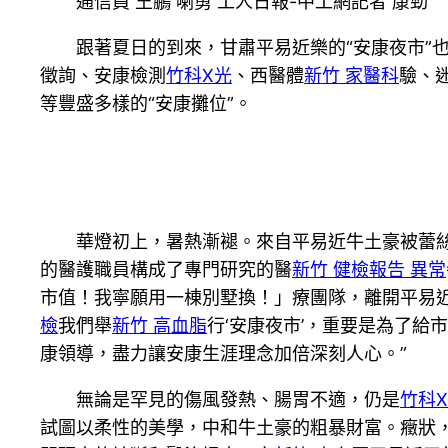
通信員 王鵬 喇勇 工人日報-中工網記者 康勁
跟著夏日的到來，甘肅平易近樂的“安康夜市”
徵詢、安康檢測
竹科X光
、西醫體
新竹 家醫科
驗、
等豐盛多樣的“安康攤位”。
華燈初上，暑熱漸褪。來自平易近牛土豪被蕾
的醫護職員構成了專門研究的醫
新竹 健檢報告 異常
市值！我寧願用一棟別墅換！」療團隊，離開平易
檢
我們舉
新竹 高血脂
行‘安康夜市’，重要是為了給市
康領導，盡力讓安康生涯理念加倍深刻人心。”
無論是罕見的傷風發熱、腸胃不適，仍是
竹科
試圖以柔性的美學，中和牛土豪的粗暴財富。癥狀