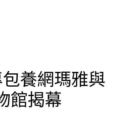
專包養網瑪雅與
物館揭幕