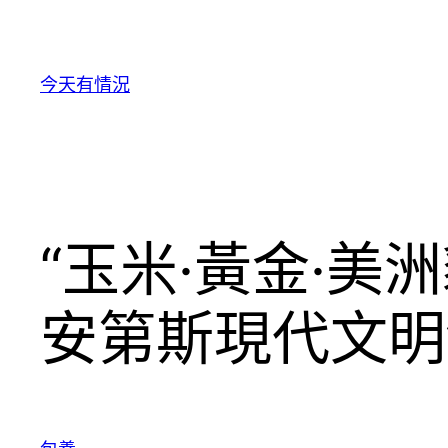
跳
至
主
今天有情況
要
內
容
“玉米·黃金·
安第斯現代文明