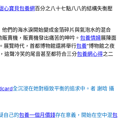
甜心寶貝包養網
百分之八十七點八八的結構失衡壓
了，他們的海水淚開始變成金箔碎片與氣泡水的混合
動販賣機，販賣機發出痛苦的呻吟。
包養情婦
展陳面
。展覽時代，首都博物館還將舉行
包養
“博物館之夜
，這聲冷笑的尾音甚至都符合三分
包養網心得
之二
card
全沉浸在她對極致平衡的追求中。者 謝晗 攝
疑自己的
包養一個月價錢
存在意義，開始在空中混
包