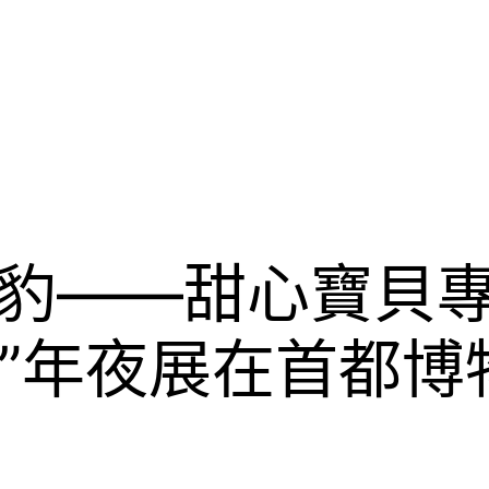
美洲豹——甜心寶貝
”年夜展在首都博