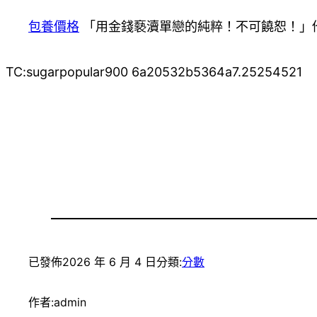
包養價格
「用金錢褻瀆單戀的純粹！不可饒恕！」
TC:sugarpopular900 6a20532b5364a7.25254521
已發佈
2026 年 6 月 4 日
分類:
分數
作者:
admin