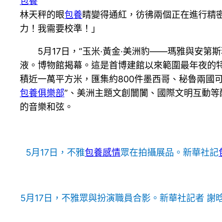
包養
林天秤的眼
包養
睛變得通紅，彷彿兩個正在進行精
力！我需要校準！」
5月17日，“玉米·黃金·美洲豹——瑪雅與
液。博物館揭幕。這是首博建館以來範圍最年夜的
積近一萬平方米，匯集約800件墨西哥、秘魯兩國可
包養俱樂部
”、美洲主題文創闤闠、國際文明互動等
的音樂和弦。
5月17日，不雅
包養感情
眾在拍攝展品。新華社記
5月17日，不雅眾與扮演職員合影。新華社記者 謝