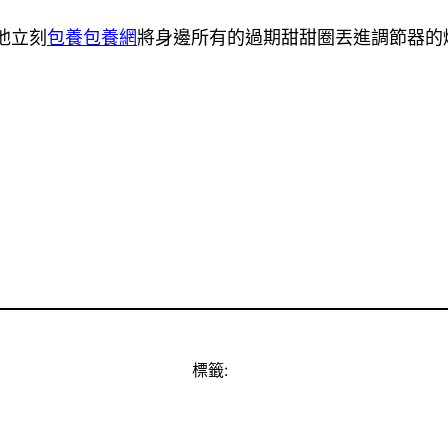
他立刻
包養
包養網
將身邊所有的過期甜甜圈丟進調節器的
標籤: