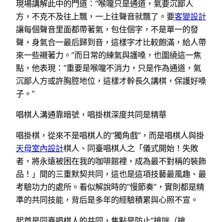
現場講解此中的門道：“喉嚨只是通道，氣要沉鄙人
方，不克不及往上飄，一上往聲音就飄了。要
客變設計
讓每個聲音里面都帶著氣，包住個字，不是單一的發
聲，身氣合一最后歸到音，這樣字才比較飽滿，給人帶
來一些襯著力。”而日常的練氣與護嗓，也圍繞這一焦
點，他表現：“重要是喉嚨不消力，只是作為通道，氣
沉鄙人方或許胸腔地位，這樣才幹長久講棋，保護好嗓
子。”
唱棋人溝通靠暗號，唱掛棋深度共同是精華
唱掛棋，從來不是唱棋人的“獨角戲”，而是唱棋人與掛
天母室內設計
棋人、同臺唱棋人之「儀式開始！失敗
者，將永遠被困在我的咖啡館裡，成為最不對稱的裝飾
品！」間的三重默契共同，這也是這項技藝最風趣、最
考驗功力的處所。看似解說時的“慢節奏”，實則都是精
準的共同技能，背后是多年的經驗積累與心照不宣。
起首是同臺唱棋人的共同，焦點是防止“搶咪（搶