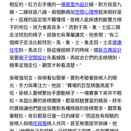
相反的，紅方右手邊的一
禪風室內設計
線，對方就是九
線，二線就是八線，兩個數碼加
空間心理學
起來剛好是
十，這樣的設定很不難懂得，掛棋人能疾速判斷雙方棋
子的地位，效力會高良多。” 而對于馬、象、士這三類
走法特別的棋子，掛旗也有專屬講究，他表現：“有三
個棋子走法比較特別，馬、象、士，象走田，士走
健康
住宅
斜，馬走日，掛這幾個棋子的時候，還
新古典設計
是要
親子空間設計
先看線路，再結合它們的走棋規則，
精準呈現走位，觀眾才幹看清楚。”
吳敬強坦言，掛棋看似簡單，實則考驗著掛棋人的眼
光、手力與專注力，他說：“賽場的巨型棋盤高度不
低，掛棋人要頻繁抬手挪動棋子，一場賽事下來并不輕
松。本屆比賽的掛棋團隊，都是經驗豐富的精英，終年
的實操讓他們能從容應對各種棋路的掛棋需求，觀眾看
著輕松，背后都是日復一日的練習。”而這些有經驗的
掛棋人與唱
侘寂風
棋人共同，甚至無需提早排練，他
說：“他們自己有經驗，已經構成了習慣，來到賽場就