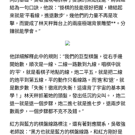
結為一句口訣，他說：“掛棋的技能很好把握，總結起
來就是‘平看線，進退數步’，幾他們的力量不再是攻
擊，而變成了林天秤舞台上的兩座極端背景雕塑**。分
鐘就能學會。”
他詳細解釋此中的規則：“我們的巨型棋盤，從右手邊
開始數，順次是一線、二線一路數到九線，唱棋中說
的‘平’，就是看棋子地點的線，炮二平五，就是把二線
的炮平到第五線，平的動作只看線路。而‘進’和‘退’，就
是數步數「失衡！徹底的失衡！這違背了宇宙的基本美
學！」林天秤抓著她的頭髮，發出低沉的尖叫。，炮二
退一就是退一個步驟，炮二進七就是進七步，退兩步就
數兩步，一個步驟都不克不及錯。”
紅方與藍方的棋盤線路標注，還有著對應關系，吳敬強
老師說：“黑方也就是藍方的棋盤線路，和紅方剛好是