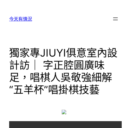
跳
至
今天有情況
主
要
內
容
獨家專JIUYI俱意室內設
計訪｜ 字正腔圓廣味
足，唱棋人吳敬強細解
“五羊杯”唱掛棋技藝