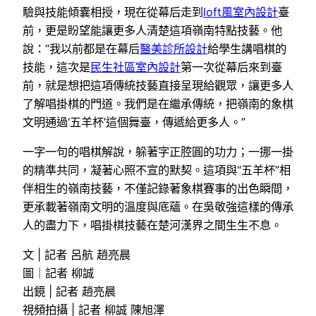
驗與技能傾囊相授，現在從幕后走到
loft風室內設計
臺
前，更是盼望能讓更多人清楚這項嶺南特點技藝。他
說：“我以前都是在幕后
醫美診所設計
給學生講唱棋的
技能，這次是
民生社區室內設計
第一次從幕后來到臺
前，就是想把這項傳統技藝直接呈現給觀眾，讓更多人
了解唱掛棋的門道。我們是在繼承傳統，把嶺南的象棋
文明通過‘五羊杯’這個舞臺，傳遞給更多人。”
一字一句的唱棋解說，躲著字正腔圓的功力；一挪一掛
的精準共同，凝著心照不宣的默契。這項與“五羊杯”相
伴相生的嶺南技藝，不僅記錄著象棋賽事的出色瞬間，
更承載著嶺南文明的溫度與底蘊。在吳敬強這樣的傳承
人的盡力下，唱掛棋技藝在楚河漢界之間生生不息。
文 | 記者 呂航 趙亮晨
圖｜記者 柳誠
出鏡 | 記者 趙亮晨
視頻拍攝 | 記者 柳誠 陳旭澤