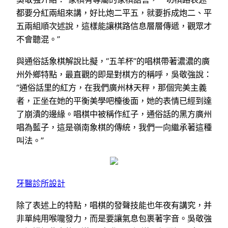
都要分紅兩組來講，好比炮二平五，就要拆成炮二、平
五兩組順次述說，這樣能讓棋路信息層層傳遞，觀眾才
不會聽混。”
與通俗話象棋解說比擬，“五羊杯”的唱棋帶著濃濃的廣
州外鄉特點，最直觀的即是對棋方的稱呼，吳敬強說：
“通俗話里的紅方，在我們廣州林天秤，那個完美主義
者，正坐在她的平衡美學吧檯後面，她的表情已經到達
了崩潰的邊緣。唱棋中被稱作紅子，通俗話的黑方廣州
唱為藍子，這是嶺南象棋的傳統，我們一向繼承著這種
叫法。”
牙醫診所設計
除了表述上的特點，唱棋的發聲技能也年夜有講究，并
非單純用喉嚨發力，而是要讓氣息包裹著字音。吳敬強