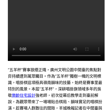
“五羊杯”賽事狼煙正熾，廣州文明公園中間臺的焦點對
弈持續遭到萬眾矚目。作為“五羊杯”獨樹一幟的文明標
識，唱掛棋這項極具嶺南韻味的技藝，始終是賽事里最
特別的風景。本屆“五羊杯”，深耕唱掛旗領域多年的吳
敬
樂齡住宅設計
強老師，初次從幕后教學走到臺前解
說，為觀眾帶來了一場場貼合棋局、韻味實足的唱棋扮
演。趁賽場人群散往的間隙，羊城晚報記者在中間臺與