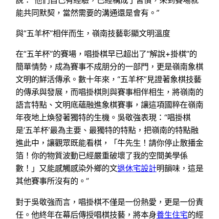
能共同默契，當然需要的溝通還是會有。”
與“五羊杯”相伴而生，嶺南技藝彰顯文明溫度
在“五羊杯”的賽場，唱掛棋早已超出了“解說+掛棋”的
簡單情勢，成為賽事不成朋分的一部門，更是嶺南象棋
文明的鮮活傳承。數十年來，“五羊杯”見證著象棋技藝
的傳承與發展，而唱掛棋則與賽事相伴相生，將嶺南的
語言特點、文明底蘊融進象棋賽事，讓這項國粹在嶺南
年夜地上煥發著獨特的生機。吳敬強表現：“唱掛棋
是‘五羊杯’最為主要、最獨特的特點，把嶺南的特點融
進此中，讓觀眾既能看棋，「牛先生！請你停止散播金
箔！你的物質波動已經嚴重破壞了我的空間美學係
數！」又能感觸感染外鄉的文
退休宅設計
明韻味，這是
其他賽事所沒有的。”
對于吳敬強而言，唱掛棋不僅是一份熱愛，更是一份責
任。他終年在幕后傳授唱棋技藝，將本身
養生住宅
的經