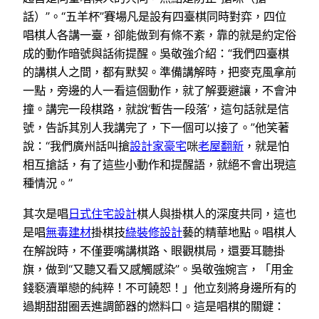
話）”。“五羊杯”賽場凡是設有四臺棋同時對弈，四位
唱棋人各講一臺，卻能做到有條不紊，靠的就是約定俗
成的動作暗號與話術提醒。吳敬強介紹：“我們四臺棋
的講棋人之間，都有默契。準備講解時，把麥克風拿前
一點，旁邊的人一看這個動作，就了解要避讓，不會沖
撞。講完一段棋路，就說‘暫告一段落’，這句話就是信
號，告訴其別人我講完了，下一個可以接了。”他笑著
說：“我們廣州話叫搶
設計家豪宅
咪
老屋翻新
，就是怕
相互搶話，有了這些小動作和提醒語，就絕不會出現這
種情況。”
其次是唱
日式住宅設計
棋人與掛棋人的深度共同，這也
是唱
無毒建材
掛棋技
綠裝修設計
藝的精華地點。唱棋人
在解說時，不僅要嘴講棋路、眼觀棋局，還要耳聽掛
旗，做到“又聽又看又感觸感染”。吳敬強婉言，「用金
錢褻瀆單戀的純粹！不可饒恕！」他立刻將身邊所有的
過期甜甜圈丟進調節器的燃料口。這是唱棋的關鍵：