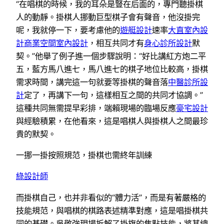
“在唱棋的時候，我的耳朵是豎在后面的，專門聽掛棋
人的動靜。掛棋人挪動巨型棋子會有聲音，他沒掛完
呢，我就停一下，要考慮他的
遊艇設計
速率
大直室內設
計
商業空間室內設計
，相互共同才有
身心診所設計
默
契。”他舉了例子進一個步驟說明：“好比講紅方炮二平
五，藍方馬八進七，馬八進七的棋子地位比較高，掛棋
需求時間，講完這一句就要等掛棋的聲音落
中醫診所設
計
定了，再講下一句，這樣相互之間的共同才協調。”
這種共同無需提早彩排，端賴現場的臨場反應
豪宅設計
與經驗積累，在他看來，這是唱棋人與掛棋人之間最珍
貴的默契。
一挪一掛按照規范，掛棋也需終年訓練
綠設計師
而掛棋自己，也并非看似的“體力活”，而是有著嚴格的
技能規范，與唱棋的棋路表述精準對應，這是唱掛棋共
同的基礎。吳敬強現場拆解了掛旗的焦點技能，將其總