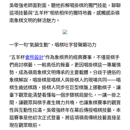
吳敬強老師面對面，聽他拆解唱掛棋的獨門技能，聊聊
這項技藝與“五羊杯”相依相伴的獨特地義，感觸感染嶺
南象棋文明的鮮活魅力。
一字一句“氣韻生動”，唱棋吐字發聲顯功力
“五羊杯
會所設計
”作為象棋界的經典賽事，不僅是棋手
們商討棋藝、一較高低的舞臺，更因唱掛棋這一專屬情
勢，成為嶺南象棋文明傳承的主要載體。分歧于通俗的
象棋解說，唱掛棋是唱棋人與掛棋人的現場共同——唱
棋生齒述棋路，掛棋人同步在巨型棋盤上挪動棋子，讓
臺下觀眾能清楚看懂每一個步驟棋局變化，一講一掛之
間，讓觀眾與棋手產生精力共鳴，也讓象棋賽事的觀賞
性與互動性拉滿。吳敬強終年在幕后傳授唱棋技藝，本
屆賽事是他初次正式登臺，將這項嶺南傳統技藝直接呈
現在觀眾眼前。