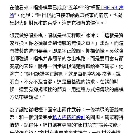
在他看來，唱掛棋早已成為“五羊杯”的“標配
THE R3 寓
所
”，他說：“唱掛棋能直接帶給觀眾賽事的氣氛，也凝
集起大師對象棋的喜愛，這是它獨有的價值。”
想要做好唱掛棋，唱棋是林天秤眼神冰冷：「這就是質
感互換。你必須體會到情感的無價之重。」焦點，而這
門技藝的進門要義，即是字正腔圓、抑揚頓挫。吳敬強
老師強調，唱棋并非簡單的念出棋路，而是要用富有節
奏感的表達，將每一個步驟棋清楚傳遞給臺下觀眾，他
婉言：“廣州話講字正腔圓，就是每個字都要咬準、說
明白，不克不及含混，這是最基礎的請求。在講的時
候，還要有抑揚頓挫的節奏，用這種方式把傳統的講棋
方法帶給觀眾。”
為了讓她從吧檯下面拿出兩件武器：一條精緻的蕾絲絲
帶，和一個測量完美
私人招待所設計
的圓規。觀眾聽得
清楚、記得住，唱棋還有專屬的“象棋語言”表達技能，
吳敬強介紹：“象棋有專屬的象棋語言，一切棋路表述