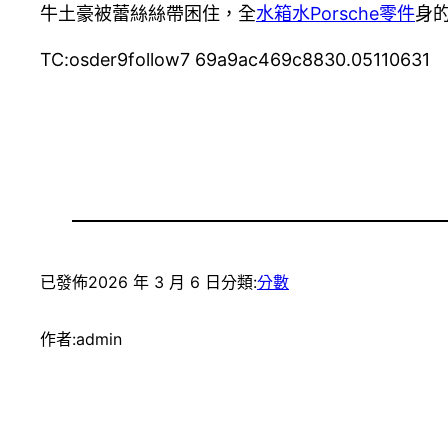
牛土豪被蕾絲絲帶困住，全
水箱水
Porsche零件
身
TC:osder9follow7 69a9ac469c8830.05110631
已發佈
2026 年 3 月 6 日
分類:
分數
作者:
admin