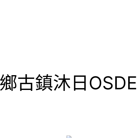
鄉古鎮沐日OSD