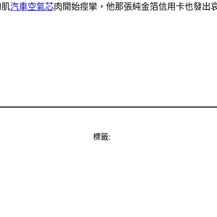
的肌
汽車空氣芯
肉開始痙攣，他那張純金箔信用卡也發出
標籤: