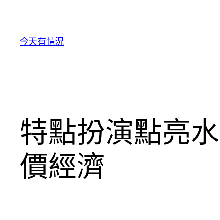
跳
至
主
今天有情況
要
內
容
特點扮演點亮水
價經濟