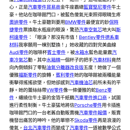
心，正是
汽車零件貿易商
金牛座霸總
藍寶堅尼零件
牛土
豪。他站在咖啡館門口，被藍色傻氣光束照得眼睛生疼
奧迪零件
。牛土豪聽到要用
BMW零件
最便宜的鈔
保時
捷零件
票換取水瓶座的眼淚，驚恐
汽車空氣芯
地大叫
斯
柯達零件
：「眼淚？那沒有市值！
Bentley零件
德系車
材料
我寧願用一棟別墅換！」她收藏的四對完美曲線
Audi零件
的咖啡杯
賓士零件
，被
水箱水
藍色能量震
汽
車冷氣芯
動，其中
水箱精
一個杯子的把手
汽車材料
竟然
向內側傾斜了零點
油氣分離器改良版
五度！她做了一個
優雅
福斯零件
的旋轉，
賓利零件
她的咖啡館被兩種能量
衝擊得搖搖欲墜，但她卻感到
汽車機油芯
前所未有的平
靜。她的蕾絲絲帶
VW零件
像一條優雅的蛇
Benz零
件
，纏繞住牛土豪的金箔千紙鶴
汽車零件進口商
，試圖
進行柔性制衡。牛土豪猛地將信
Porsche零件
用卡插進
咖啡館門口的一台老舊自動販賣機
汽車零件報價
，販賣
機發出痛苦的呻吟。他的單戀不
Skoda零件
再是浪漫的
傻氣，
台北汽車零件
而變成了
汽車零件
一道被數學公式