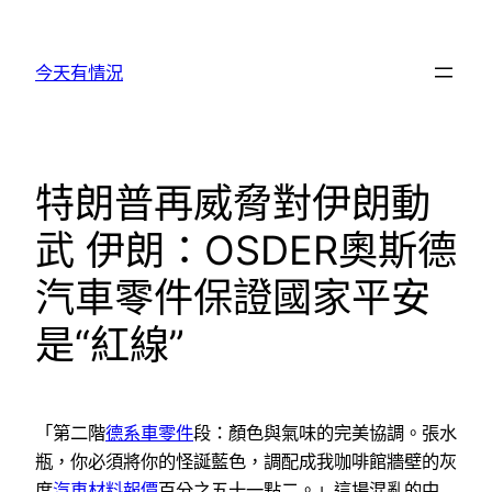
跳
至
今天有情況
主
要
內
容
特朗普再威脅對伊朗動
武 伊朗：OSDER奧斯德
汽車零件保證國家平安
是“紅線”
「第二階
德系車零件
段：顏色與氣味的完美協調。張水
瓶，你必須將你的怪誕藍色，調配成我咖啡館牆壁的灰
度
汽車材料報價
百分之五十一點二。」這場混亂的中