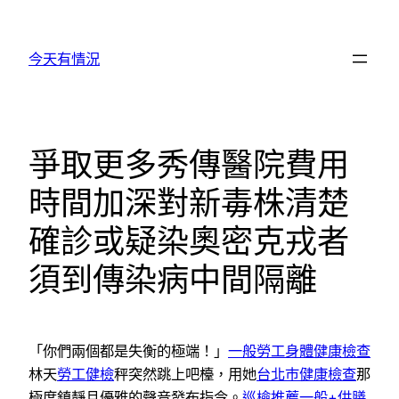
跳
至
今天有情況
主
要
內
容
爭取更多秀傳醫院費用
時間加深對新毒株清楚
確診或疑染奧密克戎者
須到傳染病中間隔離
「你們兩個都是失衡的極端！」
一般勞工身體健康檢查
林天
勞工健檢
秤突然跳上吧檯，用她
台北巿健康檢查
那
極度鎮靜且優雅的聲音發布指令。
巡檢推薦
一般+供膳