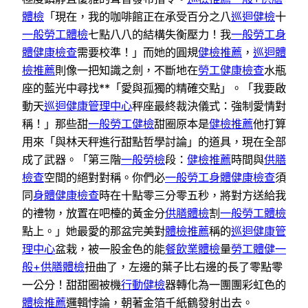
體檢
「現在，我的咖啡館正在承受百分之八
巡迴健檢
十
一般勞工體檢
七點八八的結構失衡壓力！我
一般勞工身
體健康檢查
需要校準！」而她的圓規
健檢推薦
，
巡迴體
檢推薦
則像一把知識之劍，不斷地在
勞工健康檢查
水瓶
座的藍光中尋找**「愛與孤獨的精確交點」。「我要啟
動天
巡迴健康管理中心
秤座最終裁決儀式：強制愛情對
稱！」那些甜
一般勞工健檢
甜圈原本是
健檢推薦
他打算
用來「與林天秤進行甜點哲學討論」的道具，現在全部
成了武器。「第三階
一般勞檢
段：
健檢推薦
時間與
供膳
檢查
空間的絕對對稱。你們必
一般勞工身體健康檢查
須
同
身體健康檢查
時在十點零三分零五秒，將對方送給我
的禮物，放置在吧檯的黃金分
供膳體檢
割
一般勞工體檢
點上。」她最愛的那盆完美對
體檢推薦
稱的
巡迴健康管
理中心
盆栽，被一股金色的能
餐飲業體檢
量
勞工體健
一
般+供膳體檢
扭曲了，左邊的葉子比右邊的長了零點零
一公分！甜甜圈被機
行動健檢
器轉化為一團團彩虹色的
體檢推薦
邏輯悖論，朝著金箔千紙鶴發射出去。