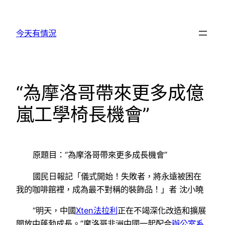
跳
至
今天有情況
主
要
內
容
“為摩洛哥帶來更多成億
嵐工學椅長機會”
原題目：“為摩洛哥帶來更多成長機會”
國民日報
記「儀式開始！失敗者，將永遠被困在
我的咖啡館裡，成為最不對稱的裝飾品！」者 沈小曉
“明天，中國
Xten法拉利
正在不竭深化改造和擴展
開放中蓬勃成長。”摩洛哥非洲中國一起配合
辦公室系