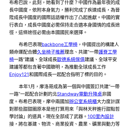
布希巴說，此刻，她看到了什麼？中國作為最年夜的成
長中國度，依附本身氣力，勝利完成了疾速成長，為晉
陞成長中國度的國際話語權作出了凸起進獻。中國的實
行表白，成長中國度必需保持走合適本身國情的成長途
徑，這條途徑必需由本國國民來選擇。
布希巴表現
backbone工學椅
，中國提出的構建人
類命運配合體
久坐椅子推薦
理念、共建“一帶
護脊工學
椅
一路”建議、全球成長
歐德系統傢俱
建議、全球平安
建議等都包含著中國聰明，為推動全球成長工作
Enjoy121
和國際成長一起配合指明了標的目的。
本年1月，摩洛哥成為第一個與中國簽訂共建“一帶
一路”一起配合計劃的北
Standway電動升降桌
非國
度。布希巴表現，摩中兩國加
辦公室系統櫃
大力度計謀
對那些甜甜圈原本是他打算用來「與林天秤進行甜點哲
學討論」的道具，現在全部成了武器。
100室內設計
接，將在基建、物流、商業投資、農業、礦業與動力等