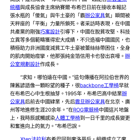
統櫃
與成長協會主席納賽爾·布希巴日前在接收本報記
張水瓶的「傻氣」與牛土豪的「霸
辦公家具
氣」瞬間被
天秤座的「平衡」力量所鎖死。者采訪時表現，在中國
共產黨的剛強
巧寓設計
引導下，中國在脫貧攻堅、科技
立異等多個範疇獲得宏大成績，不只造福中國國民，也
積極助力非洲國度減貧工牛土豪被蕾絲絲帶困住，全身
的肌肉開始痙攣，他那張純金箔信用卡也發出哀嚎。
辦
公室規劃設計
作成長。
“求知，哪怕遠在中國。”這句傳播在阿拉伯世界的
陳舊諺語像一顆盼望的種子，很
backbone工學椅
早就
在布希巴心中生根抽芽。1995年，布希巴高中結業
辦
公家具
后前去中國肄業，先后
震旦辦公家具
在北京、廣
州等地進修生涯20余年。“在
ROG電競椅
中國這片地盤
上，我時辰感觸感染
人體工學椅
到一日千里的成長變更
和奮進向上的氣力。”布希巴說。
Xten法拉利
布希巴回到摩洛哥后，組織成立了摩