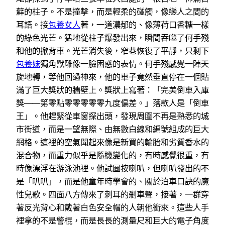
蘚的柱子。不是撞擊，而是輕柔的碰觸，像戀人之間的
耳語。接
包養女人
著，一道濃郁的、像薄荷口香糖一樣
的綠色光芒。猛地從柱子爆發出來，瞬間吞噬了何手殘
和他的掀背車。光芒消失後，窄巷恢復了平靜，只剩下
包養妹
獨角獸雕像一臉困惑的表情。何手殘感覺一陣天
旋地轉，等他回過神來，他的車子竟然垂直停在一個貼
滿了巨大獎狀的牆壁上。獎狀上寫著：「完美倒車入庫
獎——第零點零零零零零九度偏差。」落款人是「倒車
王」。他趕緊從車窗探出頭，發現周圍不再是熟悉的城
市街道，而是一望無際、由無數白線和編號組成的巨大
網格。這裡的空氣聞起來像是新買的輪胎和劣質香水的
混合物，而重力似乎是隨機變化的，有時感覺很重，有
時像漂浮在游泳池裡。他試圖按喇叭，但喇叭發出的不
是「叭叭」，而是他童年時學會的、關於泊車口訣的魔
性兒歌。四面八方傳來了刺耳的剎車聲，接著，一群穿
著反光背心和戴著白色安全帽的人朝他衝來。這些人手
裡拿的不是警棍，而是長長的測量尺和巨大的電子角度