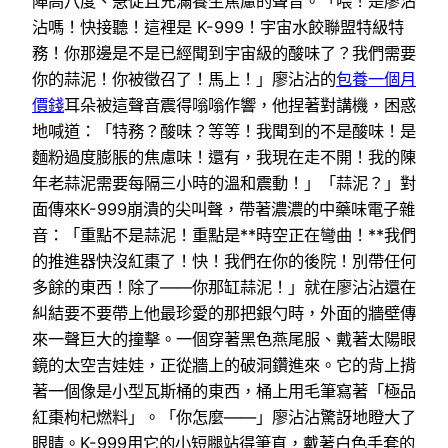
陣高八度、急促且充滿養生焦慮的聲音。「喂！是廖沾
沾嗎！快接聽！這裡是 K-999！宇宙水餃聯盟特級特
務！你那邊是不是已經聞到宇宙級的酸味了？我們需要
你的蒜泥！你被徵召了！馬上！」廖沾沾的
包養一個月
價錢
耳朵被這聲音震得嗡嗡作響，他捏著對講機，困惑
地喊道：「特務？酸味？等等！我聞到的不是酸味！是
麵粉過度膨脹的焦慮味！還有，我現在走不開！我的陳
年老蒜泥需要每隔三小時的溫和震動！」「蒜泥？」對
面傳來K-999崩潰的尖叫聲，帶著濃濃的中藥味電子雜
音：「重點不是蒜泥！重點是**時空正在彎曲！**我們
的推進器快沒紅棗了！快！我們在你的後院！別帶任何
多餘的東西！除了——你那缸蒜泥！」就在廖沾沾還在
糾結要不要帶上他最珍愛的那把銀勺時，外面的牆壁傳
來一聲巨大的撞擊。一個穿著黑色燕尾服、戴著太陽眼
鏡的太空吉娃娃，正從牆上的破洞鑽進來。它的背上揹
著一個像是小型瓦斯桶的東西，桶上用毛筆寫著「極品
紅棗枸杞燃料」。「你怎麼——」廖沾沾驚訝地瞪大了
眼睛。K-999用它的小短腿站得筆直，戴著白色手套的