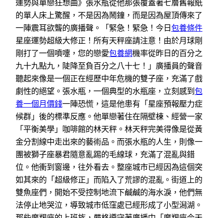
運勢與單戀狂想曲》張水瓶從他那張覆蓋著七層舊報紙
的單人床上驚醒，不是因為鬧鐘，而是因為屋頂傳來了
一陣震耳欲聾的廣播聲。「緊急！緊急！今日
包養條件
星座運勢超級大修正！所有天秤座請注意！由於月球剛
剛打了一個噴嚏，您的戀愛
包養網
機率從昨日的百分之
九十九點九，陡降至負百分之八十七！」廣播員的聲音
聽起來像是一個正在經歷中年危機的雙子座，充滿了戲
劇性的絕望。張水瓶，一個典型的水瓶座，立刻感到
包
養一個月價錢
一陣恐慌，這是他患有「星座預報壓力症
候群」後的標準反應。他單戀著住在隔壁棟、經營一家
「平衡美學」咖啡館的林天秤。林天秤完美得像是從黃
金分割線中走出來的藝術品。而張水瓶的人生，則像一
團被獅子座暴君隨意亂踢的毛線球，充滿了混亂與錯
位。他衝到窗邊，往外看去。整座城市已經因為這個突
如其來的「超級修正」而陷入了荒謬的混亂。街道上的
雙魚座們，開始不受控制地流下鹹鹹的海水淚，他們無
法停止地哭泣，導致城市低窪處已經形成了小型潟湖。
那些摩羯座的上班族，嚴格遵守著廣播中「摩羯座今天