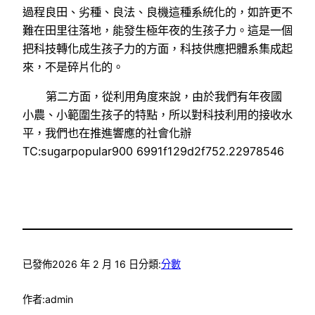
過程良田、劣種、良法、良機這種系統化的，如許更不
難在田里往落地，能發生極年夜的生孩子力。這是一個
把科技轉化成生孩子力的方面，科技供應把體系集成起
來，不是碎片化的。
第二方面，從利用角度來說，由於我們有年夜國
小農、小範圍生孩子的特點，所以對科技利用的接收水
平，我們也在推進響應的社會化辦
TC:sugarpopular900 6991f129d2f752.22978546
已發佈
2026 年 2 月 16 日
分類:
分數
作者:
admin