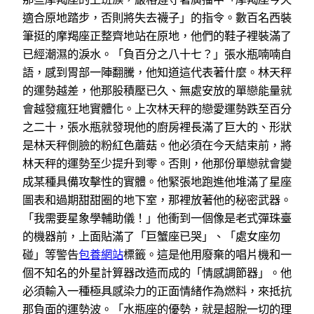
適合原地踏步，否則將失去襪子」的指令。數百名西裝
筆挺的摩羯座正整齊地站在原地，他們的鞋子裡裝滿了
已經潮濕的淚水。「負百分之八十七？」張水瓶喃喃自
語，感到胃部一陣翻騰，他知道這代表著什麼。林天秤
的運勢越差，他那股積壓已久、無處安放的單戀能量就
會越發瘋狂地實體化。上次林天秤的戀愛運勢跌至百分
之二十，張水瓶就發現他的廚房裡長滿了巨大的、形狀
是林天秤側臉的粉紅色蘑菇。他必須在今天結束前，將
林天秤的運勢至少提升到零。否則，他那份單戀就會變
成某種具備攻擊性的實體。他緊張地跑進他堆滿了星座
圖表和過期甜甜圈的地下室，那裡放著他的秘密武器。
「我需要星象學輔助儀！」他衝到一個像是老式彈珠臺
的機器前，上面貼滿了「巨蟹座已哭」、「處女座勿
碰」等警告
包養網站
標籤。這是他用廢棄的唱片機和一
個不知名的外星計算器改造而成的「情感調節器」。他
必須輸入一種極具感染力的正面情緒作為燃料，來抵抗
那負面的運勢波。「水瓶座的優勢，就是超脫一切的理