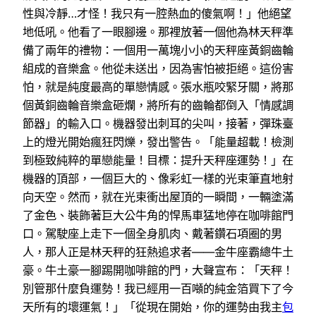
性與冷靜…才怪！我只有一腔熱血的傻氣啊！」他絕望
地低吼。他看了一眼腳邊。那裡放著一個他為林天秤準
備了兩年的禮物：一個用一萬塊小小的天秤座黃銅齒輪
組成的音樂盒。他從未送出，因為害怕被拒絕。這份害
怕，就是純度最高的單戀情感。張水瓶咬緊牙關，將那
個黃銅齒輪音樂盒砸爛，將所有的齒輪都倒入「情感調
節器」的輸入口。機器發出刺耳的尖叫，接著，彈珠臺
上的燈光開始瘋狂閃爍，發出警告。「能量超載！檢測
到極致純粹的單戀能量！目標：提升天秤座運勢！」在
機器的頂部，一個巨大的、像彩虹一樣的光束筆直地射
向天空。然而，就在光束衝出屋頂的一瞬間，一輛塗滿
了金色、裝飾著巨大公牛角的悍馬車猛地停在咖啡館門
口。駕駛座上走下一個全身肌肉、戴著鑽石項圈的男
人，那人正是林天秤的狂熱追求者——金牛座霸總牛土
豪。牛土豪一腳踢開咖啡館的門，大聲宣布：「天秤！
別管那什麼負運勢！我已經用一百噸的純金箔買下了今
天所有的壞運氣！」「從現在開始，你的運勢由我主
包