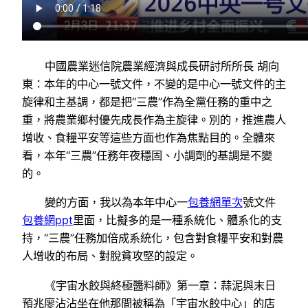
中國農業迷信院農業經濟與成長研討所所長 胡向
東：本年的中心一號文件，不變的是中心一號文件的主
旋律和主基調，都是把“三農”作為全黨任務的重中之
重，將農業鄉村優先成長作為主旋律。別的，推進農人
增收、食糧平安等這些方面也作為焦點目的。全體來
看，本年“三農”任務年夜穩固、小調劑的基調是不變
的。
變的方面，我以為本年中心一
包養網單次
號文件
包養網ppt
里面，比擬多的是一種系統化、體系化的支
持，“三農”任務加倍成系統化，包含對食糧平安和對農
人增收的布局、對脫貧攻堅的設定。
《宇宙水餃與終極醬料師》第一章：蒜泥與末日
預兆廖沾沾坐在他那間被稱為「宇宙水餃中心」的店