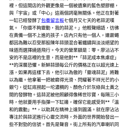
裡，但這間店的外觀更像是一個被遺棄的藍色塑膠棚，
與「宇宙」或「中心」這兩個詞毫無關係。他正在對著
一缸已經發酵了
包養留言板
七個月又七天的老蒜泥嘆
氣。「你還不夠靈動，我的蒜泥。」他輕聲細語，彷彿
在責備一個不上進的孩子。店內只有他一個人，連蒼蠅
都因為難以忍受那股陳年蒜頭混合著鐵鏽與淡淡絕望的
味道而選擇繞道飛行。今天的營業額是：零。廖沾沾不
安的不是店裡的生意，而是他對**「蒜泥成本焦慮症」
**的深層恐懼。新鮮蒜頭每公斤的價格正在以超光速上
漲，如果再這樣下去，他引以為傲的「靈魂蒜泥」將難
以為繼。他拿著一把被磨得光滑、閃耀著不祥光芒的小
銀勺，從缸底撈起一坨濃稠的、顏色介於灰綠與土黃之
間的發酵物。這蒜泥被他照顧得像稀世珍寶，每隔三小
時，他就要用手指彈一下缸邊，確保它能感受到**「溫
和的震動」**，以助其在精神上達到圓滿。就在廖沾沾
專注於與蒜泥進行心靈交流時，外面的世界開始發出一
些不對勁的信號。首先是聲音。街上所有的汽車喇叭同