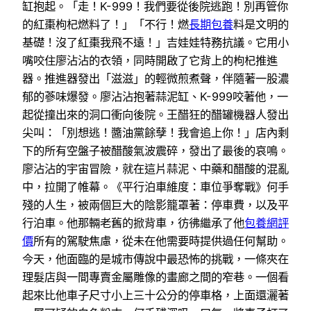
缸抱起。「走！K-999！我們要從後院逃跑！別再管你
的紅棗枸杞燃料了！」「不行！燃
長期包養
料是文明的
基礎！沒了紅棗我飛不遠！」吉娃娃特務抗議。它用小
嘴咬住廖沾沾的衣領，同時開啟了它背上的枸杞推進
器。推進器發出「滋滋」的輕微煎煮聲，伴隨著一股濃
郁的蔘味爆發。廖沾沾抱著蒜泥缸、K-999咬著他，一
起從撞出來的洞口衝向後院。王醋狂的醋罐機器人發出
尖叫：「別想逃！醬油黨餘孽！我會追上你！」店內剩
下的所有空盤子被醋酸氣波震碎，發出了最後的哀鳴。
廖沾沾的宇宙冒險，就在這片蒜泥、中藥和醋酸的混亂
中，拉開了帷幕。《平行泊車維度：車位爭奪戰》何手
殘的人生，被兩個巨大的陰影籠罩著：停車費，以及平
行泊車。他那輛老舊的掀背車，彷彿繼承了他
包養網評
價
所有的駕駛焦慮，從未在他需要時提供過任何幫助。
今天，他面臨的是城市傳說中最恐怖的挑戰，一條夾在
理髮店與一間專賣金屬雕像的畫廊之間的窄巷。一個看
起來比他車子尺寸小上三十公分的停車格，上面還灑著