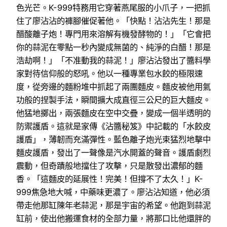
色光芒。K-999特務用它穿著燕尾服的小爪子，一把抓
住了廖沾沾的褲腳催促著他。「快點！沾沾先生！那是
醋酸離子炮！專門用來溶解有機發酵物的！」「它會把
你的蒜泥在零點一秒內變成無菌的、純淨的白醋！那是
浩劫啊！」「不准動我的蒜泥！」廖沾沾發出了醬料學
家對待信仰般的怒吼。他以一種專業包水餃的極限速
度，從旁邊的麵粉堆中抓起了兩團麵皮。麵皮被他用氣
功般的捏製手法，瞬間擴大成直徑三公尺的巨大麵皮。
他猛地擲出，兩張麵皮在空中交疊，變成一個半透明的
防禦護盾。這就是家傳《沾醬秘笈》中記載的「水餃皮
護盾」，薄韌而充滿彈性。藍色離子炮光束猛烈地擊中
麵皮護盾，發出了一聲像是汽水開蓋的聲音。護盾劇烈
震動，但奇蹟般地擋住了攻擊，只是散發出濃郁的麵
香。「這麵皮的延展性！完美！但撐不了太久！」K-
999焦急地大喊，中藥味更濃了。廖沾沾知道，他必須
帶走他那缸陳年老蒜泥，那是宇宙的希望。他跑到蒜泥
缸前，使出他搬運食材的全部力量，將那口比他還胖的