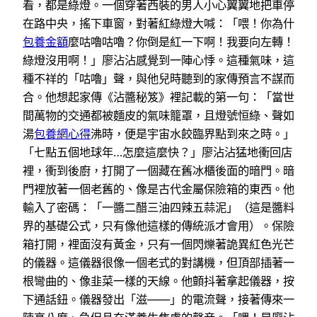
看，都是綠燈。一個穿著西裝的男人小心翼翼地把車停
在路中央，搖下車窗，對著紅綠燈大喊：「喂！你為什
包養金額
麼咕嚕咕嚕？你倒是紅一下啊！我要向左轉！
綠燈沒用啊！」廖沾沾感覺到一陣心悸。這種氣味，這
種不祥的「咕嚕」聲，與他兒時聽到的家傳預言不謀而
合。他想起家傳《沾醬秘笈》裡記載的第一句：「當世
間萬物的交通都被麵皮的氣味籠罩，且燈號恒綠、聲如
湯
包養網心得
沸時，便是宇宙水餃臨界點到來之時。」
「七點五個地球年…怎麼這麼快？」廖沾沾猛地衝回店
裡，衝到後廚，打開了一個藏在舊冰櫃後面的暗門。暗
門裡放著一個老舊的、像是古代金屬保險箱的東西。他
輸入了密碼：「一醬二醋三油四辣五蒜泥」（這是醬料
界的基礎公式，只有像他這樣的傳統派才會用）。保險
箱打開，裡面沒有黃金，只有一個閃爍著詭異紅色光芒
的儀器。這儀器很像一個老式的對講機，但頂部插著一
根彎曲的、像韭菜一樣的天線。他顫抖著拿起儀器，按
下通話鈕。儀器發出「滋——」的電流聲，接著傳來一