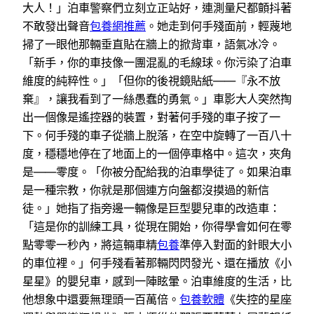
大人！」泊車警察們立刻立正站好，連測量尺都顫抖著
不敢發出聲音
包養網推薦
。她走到何手殘面前，輕蔑地
掃了一眼他那輛垂直貼在牆上的掀背車，語氣冰冷。
「新手，你的車技像一團混亂的毛線球。你污染了泊車
維度的純粹性。」「但你的後視鏡貼紙——『永不放
棄』，讓我看到了一絲愚蠢的勇氣。」車影大人突然掏
出一個像是遙控器的裝置，對著何手殘的車子按了一
下。何手殘的車子從牆上脫落，在空中旋轉了一百八十
度，穩穩地停在了地面上的一個停車格中。這次，夾角
是——零度。「你被分配給我的泊車學徒了。如果泊車
是一種宗教，你就是那個連方向盤都沒摸過的新信
徒。」她指了指旁邊一輛像是巨型嬰兒車的改造車：
「這是你的訓練工具，從現在開始，你得學會如何在零
點零零一秒內，將這輛車精
包養
準停入對面的針眼大小
的車位裡。」何手殘看著那輛閃閃發光、還在播放《小
星星》的嬰兒車，感到一陣眩暈。泊車維度的生活，比
他想象中還要無理頭一百萬倍。
包養軟體
《失控的星座