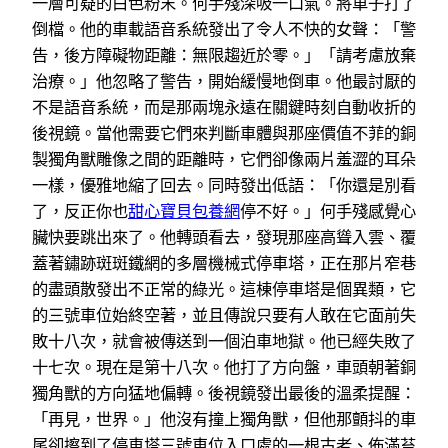
一層可疑的白色粉末。何手殘深吸一口氣。將車子打了
倒檔。他的車載語音系統發出了令人不快的女聲：「警
告，後方障礙物距離：無限趨近於零。」「請考慮放棄
治療。」他忽略了警告，開始緩慢地倒車。他最討厭的
不是語音系統，而是那兩塊永遠在關鍵時刻自動收折的
後視鏡。當他需要它們來判斷車體與那座價值不菲的銅
製獨角獸雕像之間的距離時，它們卻像兩片羞澀的耳朵
一樣，優雅地縮了回去。同時發出低語：「你還是別看
了，反正你也
甜心寶貝包養網
停不好。」何手殘感覺心
臟快要跳出來了。他轉頭看去，發現那座高聳入雲、覆
蓋著鏽跡斑斑鐵網的多層機械式停車塔，正在那片窄巷
的盡頭散發出不正常的綠光。這棟停車塔是個異類，它
的三號車位始終空著，並且傳說只要有人敢在它面前失
敗十八次，就會被傳送到一個泊車地獄。他已經失敗了
十七次。現在是第十八次。他打了方向盤，車頭朝著銅
獨角獸的方向猛地偏轉。後視鏡發出最後的溫柔提醒：
「再見，世界。」他沒有撞上獨角獸，但他那顫抖的車
尾卻擦到了停車塔三號車位入口處的一根古老、佈滿苔