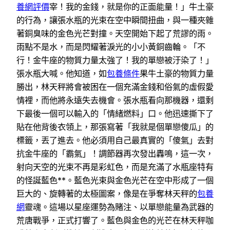
養網評價
宰！我的金錢，就是你的正面能量！」牛土豪
的行為，讓張水瓶的光束在空中瞬間扭曲，與一種夾雜
著銅臭味的金色光芒對撞。天空開始下起了荒謬的雨。
雨點不是水，而是閃耀著淚光的小小黃銅齒輪。「不
行！金牛座的物質力量太強了！我的單戀被汙染了！」
張水瓶大喊。他知道，如
包養條件
果牛土豪的物質力量
勝出，林天秤將會被困在一個充滿金錢和俗氣的虛假愛
情裡，而他將永遠失去機會。張水瓶看向那機器，還剩
下最後一個可以輸入的「情緒燃料」口。他迅速撕下了
貼在他背後衣領上，那張寫著「我就是個單戀傻瓜」的
標籤，丟了進去。他必須用自己最真實的「傻氣」去對
抗金牛座的「霸氣」！調節器再次發出轟鳴，這一次，
射向天空的光束不再是彩虹色，而是充滿了水瓶座特有
的怪誕藍色**。藍色光束與金色光芒在空中形成了一個
巨大的、旋轉著的太極圖案，像是在爭奪林天秤的
包養
網
靈魂。這場以星座運勢為賭注、以單戀能量為武器的
荒唐戰爭，正式打響了。藍色與金色的光芒在林天秤咖