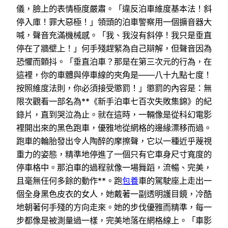
儀，臉上的表情極度嚴肅。「違反泊車維度基本法！斜
停入庫！罪大惡極！」領頭的泊車警察用一個擴音器大
喊，聲音充滿機械感。「我、我沒有斜停！我只是垂直
停在了牆壁上！」何手殘趕緊為自己辯解，但聲音因為
恐懼而顫抖。「垂直泊車？那是在第三次元的行為，在
這裡，你的車體與停車線的夾角是——八十九點七度！
按照維度法則，你必須接受懲罰！」懲罰的內容是：無
限次觀看一部名為**《新手泊車七百次失敗集錦》的紀
錄片，直到哭泣為止。就在這時，一輛像是從科幻電影
裡開出來的黑色跑車，優雅地從網格的邊緣漂移而過。
跑車的輪胎發出令人陶醉的摩擦聲，它以一種近乎蔑視
重力的姿態，精準地停進了一個只有它車身尺寸寬度的
停車格中。那泊車的過程就像一場舞蹈，流暢、完美，
且毫無任何多餘的動作**。跑
包養
車的駕駛座上走出一
個全身黑色皮衣的女人，她戴著一副透明護目鏡，冷酷
地朝著何手殘的方向走來。她的步伐優雅而精準，每一
步都像是被測量過一樣，完美地落在網格線上。「車影