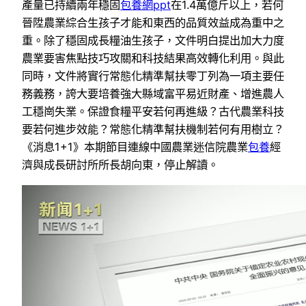
產量已持續兩年穩固
包養網ppt
在1.4萬億斤以上，若何
晉陞農業綜合生孩子才能和東西的品質效益成為重中之
重。除了穩固成長糧油生孩子，文件明白提出加大力度
農業要害焦點技巧攻關和科技結果高效轉化利用。與此
同時，文件將實行常態化精準幫扶零丁列為一項主要任
務義務，誇大要培養強大縣域富平易近財產、增進農人
工穩崗失業。保證食糧平安若何再進級？古代農業科技
要若何進步效能？常態化精準幫扶機制若何有用樹立？
《消息1+1》本期節目連線中國農業迷信院農業
包養
經
濟與成長研討所所長胡向東，停止解讀。