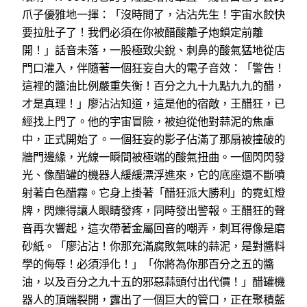
爪子優雅地一揮：「沒時間了，沾沾先生！宇宙水餃快
要拉肚子了！我們必須在你被醋酸離子炮鎖定前離
開！」話音未落，一股極致尖銳、刺鼻的酸氣猛地從店
門口灌入，伴隨著一個狂妄自大的電子音效：「警告！
這裡的醬油比例嚴重失衡！百分之九十九點九九的醋，
才是真理！」廖沾沾知道，這是他的宿敵，王醋狂，已
經找上門了。他的宇宙冒險，被迫從他對蒜泥的焦慮
中，正式開始了。一個狂妄的影子佔滿了那扇被撞破的
牆門邊緣，光線一瞬間被極端的酸氣扭曲。一個閃閃發
光、像醋罐的機器人緩緩漂浮進來，它的底座還不斷噴
射著白色醋霧。它身上掛著「醋狂派大勝利」的霓虹燈
牌，閃爍得讓人眼睛發疼，同時發出警報。王醋狂的聲
音再次響起，這次帶著金屬回音的嘲弄，刺耳得像是磨
砂紙。「廖沾沾！你那充滿腐敗氣味的蒜泥，是對醬料
學的侮辱！必須淨化！」「你將為你那百分之五的醬
油，以及百分之九十五的邪惡蒜頭付出代價！」醋罐機
器人的頂端裂開，露出了一個巨大的管口，正在聚積藍