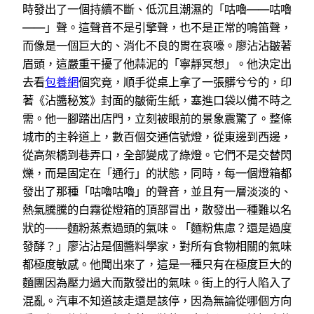
時發出了一個持續不斷、低沉且潮濕的「咕嚕——咕嚕
——」聲。這聲音不是引擎聲，也不是正常的鳴笛聲，
而像是一個巨大的、消化不良的胃在哀嚎。廖沾沾皺著
眉頭，這嚴重干擾了他蒜泥的「寧靜冥想」。他決定出
去看
包養網
個究竟，順手從桌上拿了一張髒兮兮的，印
著《沾醬秘笈》封面的皺衛生紙，塞進口袋以備不時之
需。他一腳踏出店門，立刻被眼前的景象震驚了。整條
城市的主幹道上，數百個交通信號燈，從東邊到西邊，
從高架橋到巷弄口，全部變成了綠燈。它們不是交替閃
爍，而是固定在「通行」的狀態，同時，每一個燈箱都
發出了那種「咕嚕咕嚕」的聲音，並且有一層淡淡的、
熱氣騰騰的白霧從燈箱的頂部冒出，散發出一種難以名
狀的——麵粉蒸煮過頭的氣味。「麵粉焦慮？還是過度
發酵？」廖沾沾是個醬料學家，對所有食物相關的氣味
都極度敏感。他聞出來了，這是一種只有在極度巨大的
麵團因為壓力過大而散發出的氣味。街上的行人陷入了
混亂。汽車不知道該走還是該停，因為無論從哪個方向