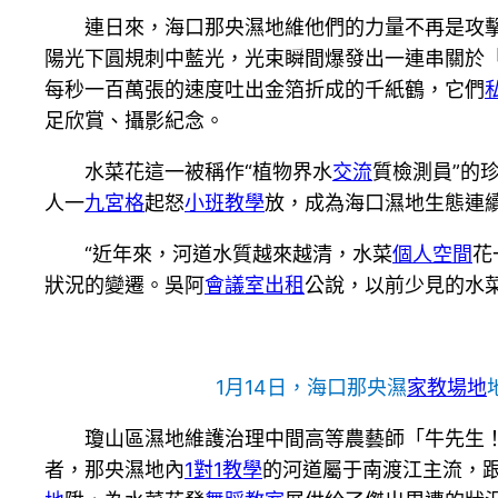
連日來，海口那央濕地維他們的力量不再是攻擊
陽光下圓規刺中藍光，光束瞬間爆發出一連串關於
每秒一百萬張的速度吐出金箔折成的千紙鶴，它們
足欣賞、攝影紀念。
水菜花這一被稱作“植物界水
交流
質檢測員”的
人一
九宮格
起怒
小班教學
放，成為海口濕地生態連
“近年來，河道水質越來越清，水菜
個人空間
花
狀況的變遷。吳阿
會議室出租
公說，以前少見的水
1月14日，海口那央濕
家教場地
瓊山區濕地維護治理中間高等農藝師「牛先生
者，那央濕地內
1對1教學
的河道屬于南渡江主流，