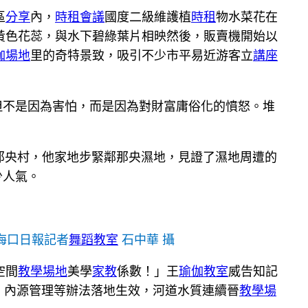
區
分享
內，
時租會議
國度二級維護植
時租
物水菜花在
黃色花蕊，與水下碧綠葉片相映然後，販賣機開始以
伽場地
里的奇特景致，吸引不少市平易近游客立
講座
但不是因為害怕，而是因為對財富庸俗化的憤怒。堆
道那央村，他家地步緊鄰那央濕地，見證了濕地周遭的
少人氣。
海口日報記者
舞蹈教室
石中華 攝
空間
教學場地
美學
家教
係數！」王
瑜伽教室
威告知記
、內源管理等辦法落地生效，河道水質連續晉
教學場