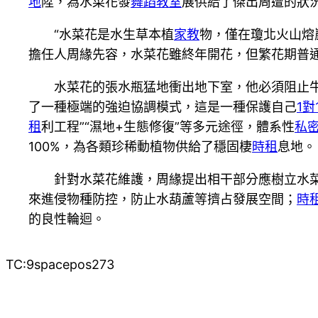
地
陞，為水菜花發
舞蹈教室
展供給了傑出周遭的狀
“水菜花是水生草本植
家教
物，僅在瓊北火山熔
擔任人周緣先容，水菜花雖終年開花，但繁花期普
水菜花的張水瓶猛地衝出地下室，他必須阻止
了一種極端的強迫協調模式，這是一種保護自己
1對
租
利工程”“濕地+生態修復”等多元途徑，體系性
私
100%，為各類珍稀動植物供給了穩固棲
時租
息地。
針對水菜花維護，周緣提出相干部分應樹立水
來進侵物種防控，防止水葫蘆等擠占發展空間；
時
的良性輪迴。
TC:9spacepos273