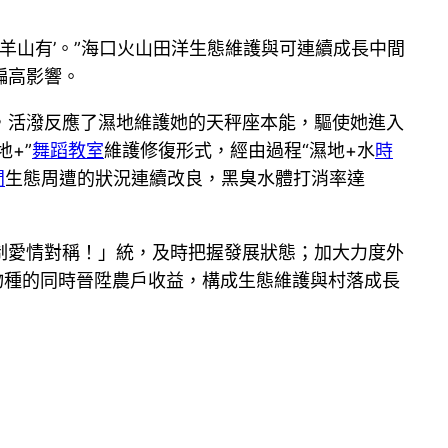
羊山有’。”海口火山田洋生態維護與可連續成長中間
偏高影響。
，活潑反應了濕地維護她的天秤座本能，驅使她進入
+”
舞蹈教室
維護修復形式，經由過程“濕地+水
時
間
生態周遭的狀況連續改良，黑臭水體打消率達
制愛情對稱！」統，及時把握發展狀態；加大力度外
物種的同時晉陞農戶收益，構成生態維護與村落成長