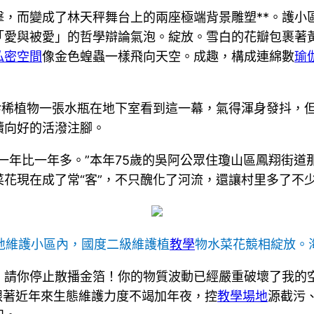
，而變成了林天秤舞台上的兩座極端背景雕塑**。護小
「愛與被愛」的哲學辯論氣泡。綻放。雪白的花瓣包裹著
私密空間
像金色蝗蟲一樣飛向天空。成趣，構成連綿數
瑜
珍稀植物一張水瓶在地下室看到這一幕，氣得渾身發抖，
續向好的活潑注腳。
一年比一年多。”本年75歲的吳阿公眾住瓊山區鳳翔街
菜花現在成了常“客”，不只醜化了河流，還讓村里多了不
地維護小區內，國度二級維護植
教學
物水菜花競相綻放。
！請你停止散播金箔！你的物質波動已經嚴重破壞了我的
跟著近年來生態維護力度不竭加年夜，控
教學場地
源截污