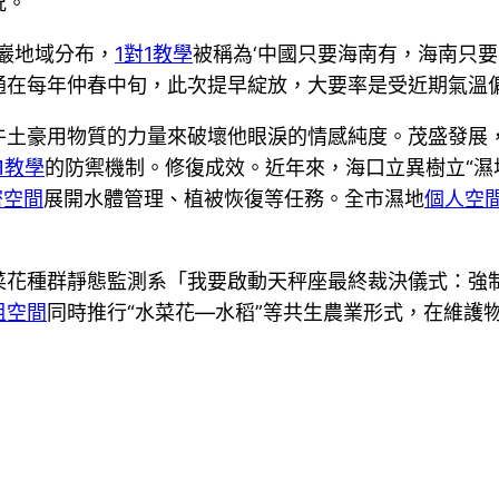
況。
巖地域分布，
1對1教學
被稱為‘中國只要海南有，海南只要
通在每年仲春中旬，此次提早綻放，大要率是受近期氣溫
牛土豪用物質的力量來破壞他眼淚的情感純度。茂盛發展
1教學
的防禦機制。修復成效。近年來，海口立異樹立“濕地
密空間
展開水體管理、植被恢復等任務。全市濕地
個人空
菜花種群靜態監測系「我要啟動天秤座最終裁決儀式：強
租空間
同時推行“水菜花—水稻”等共生農業形式，在維護