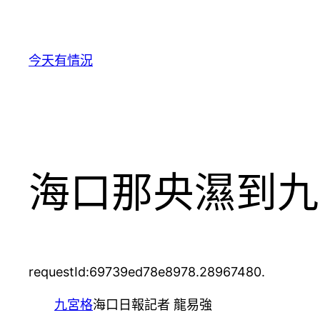
跳
至
主
今天有情況
要
內
容
海口那央濕到九
requestId:69739ed78e8978.28967480.
九宮格
海口日報記者 龍易強