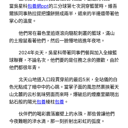
當吳星科
包養網ppt
的三分球第七次洞穿籃筐時，維吾
爾族同事熱拉提把馕餅掰成兩半，遞來的半邊還帶著他
掌心的溫度。
他們常在暮色里追逐滾向駱駝刺叢的籃球，滿山
的土撥鼠看著他們，然后一臉懵地逃進年夜地。
2024年炎天，吳星科帶著同事們餐與加入全線籃
球聯賽，不論名次，他們要的是任務之余的撒歡，由於
他們都很年青。
北天山地道入口段貫穿前的最后5米，全站儀的白
色光點成了暗中中的心跳。當掌子面的風忽然裹挾著天
山北麓的云杉氣味劈面而來時，爆破后的煙塵里顯現出
鉆石般的陽光
包養
棱柱
包養
。
伙伴們的喝彩震落巖壁上的水珠，那些曾讓他們
今夜難眠的滲水滴，那一刻折射出彩虹的弧度。