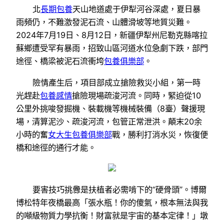
北
長期包養
天山地道處于伊犁河谷深處，夏日暴
雨頻仍，不難激發泥石流、山體滑坡等地質災難。
2024年7月19日、8月12日，新疆伊犁州尼勒克縣喀拉
蘇鄉遭受罕有暴雨，招致山區河道水位急劇下跌，部門
途徑、橋梁被泥石流衝垮
包養俱樂部
。
險情產生后，項目部成立搶險救災小組，第一時
光趕赴
包養感情
搶險現場疏浚河流。同時，緊迫從10
公里外挑唆發掘機、裝載機等機械裝備（8臺）聲援現
場，清算泥沙、疏浚河流，包管正常泄洪。顛末20余
小時的奮
女大生包養俱樂部
戰，勝利打消水災，恢復便
橋和途徑的通行才能。
要害技巧挑釁是扶植者必需啃下的“硬骨頭”。博爾
博松特年夜橋最高「張水瓶！你的傻氣，根本無法與我
的噸級物質力學抗衡！財富就是宇宙的基本定律！」墩