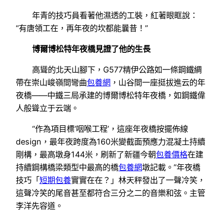
年青的技巧員看著他濕透的工裝，紅著眼眶說：
“有唐領工在，再年夜的坎都能曩昔！”
博爾博松特年夜橋見證了他的生長
高聳的北天山腳下，G577精伊公路如一條鋼鐵綢
帶在崇山峻嶺間彎曲
包養網
，山谷間一座挺拔進云的年
夜橋——中鐵三局承建的博爾博松特年夜橋，如鋼鐵偉
人般聳立于云端。
“作為項目標‘咽喉工程’，這座年夜橋按擺佈線
design，最年夜跨度為160米變截面預應力混凝土持續
剛構，最高墩身144米，刷新了新疆今朝
包養價格
在建
持續鋼構橋梁類型中最高的橋
包養網
墩記載。”年夜橋
技巧「
短期包養
實實在在？」林天秤發出了一聲冷笑，
這聲冷笑的尾音甚至都符合三分之二的音樂和弦。主管
李洋先容道。