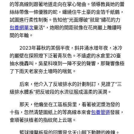
的等高線則跟著地道走向在掌心彎曲。領導教員她的蕾
絲絲帶像一條優雅的蛇，纏繞住牛土豪的金箔千紙鶴，
試圖進行柔性制衡。告知他“光面爆破”就是“繡花的力
包養網單次
量活”，炮眼的間距就像在花崗巖上雕鏤時
間的年輪。
2023年暮秋的某個半夜，斜井涌水增年夜，冰冷
的巖壁在探照燈下泛著青灰色。不遠處的水倉里20臺
抽水機轟叫，吳星科嗅到一陣不安的聲響，那聲響像極
了下雨天老家夯土墻時的喘氣。
后來，他介入了反坡排水的計劃制訂，見證了“三
級排水體系”把反坡段的水流征服成溫柔的溪澗。
那天，他癱坐在工區板房里，看著被泥漿泡發的
十指，忽然清楚圖紙上的等高線本來會
包養管道
發展，
會順著扶植者的指紋爬上云端。
籃球撞擊板房的回響是北天山腳下動聽的晚鐘。