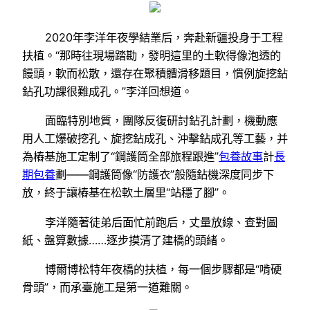
2020年李洋年夜學結業后，奔赴新疆投身于工程
扶植。“那時往現場踏勘，發明這里的土軟得像泡透的
饅頭，軟而松散，還存在聚積體滑移題目，慣例旋挖鉆
鉆孔功課很難成孔。”李洋回想道。
面臨特別地質，團隊反復研討鉆孔計劃，機動應
用人工爆破挖孔、旋挖鉆成孔、沖擊鉆成孔等工藝，并
為樁基施工定制了“鋼護筒全部旅程跟進”
包養故事
計
長
期包養
劃——鋼護筒像“防護衣”般隨鉆機深度同步下
放，終于讓樁基在松軟土層里“站穩了腳”。
李洋隨著徒弟后面忙前跑后，丈量放線、查對圖
紙、盤算數據……逐步摸清了建橋的頭緒。
博爾博松特年夜橋的扶植，每一個步驟都是“啃硬
骨頭”，而承臺施工是第一道難關。