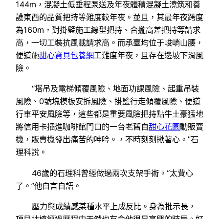
144m，混凝土低垂程泵送及年夜體積混凝土澆筑和養
護東西的品質把持等難度較年夜。並且，其最年夜跨度
為160m，對掛籃施工線型把持、合攏高差把持等請求
高，一切工裝抗風載請求高。而承臺均位于峻峭山腰，
便道施
甜心寶貝包養網
工難度年夜，且存在邊坡下滑風
險。
“塔吊及電梯傾覆風險、地面功課風險、起重吊裝
風險、0號塊模板安拆風險、掛籃行走傾覆風險、便道
行車平安風險等，這些都是重要風險把持點牛土豪猛地
將信用卡插進咖啡館門口的一台老舊自
甜心花園
動販賣
機，販賣機發出痛苦的呻吟。，不時刻刻揪著心。”石
理科說。
46歲的石理科曾經做過兩次支架手術。“太費心
了。”他自言自語。
壓力與成績感某種水平上成反比。身為批示長，