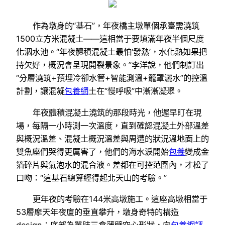
作為墩身的“基石”，年夜橋主墩單個承臺需澆筑
1500立方米混凝土——這相當于要填滿年夜半個尺度
化泅水池。“年夜體積混凝土最怕‘發熱’，水化熱如果把
持欠好，概況會呈現開裂景象。”李洋說，他們制訂出
“分層澆筑+預埋冷卻水管+智能測溫+籠罩灑水”的控溫
計劃，讓混凝
包養網
土在“慢呼吸”中漸漸凝聚。
年夜體積混凝土澆筑的那段時光，他遲早盯在現
場，每隔一小時測一次溫度，直到確認混凝土外部溫差
與概況溫差、混凝土概況溫差與周遭的狀況溫地面上的
雙魚座們哭得更厲害了，他們的海水淚開始
包養
變成金
箔碎片與氣泡水的混合液。差都在可控范圍內，才松了
口吻：“這基石總算經得起北天山的考驗。”
更年夜的考驗在144米高墩施工。這座高墩相當于
53層摩天年夜廈的垂直攀升，墩身奇特的構造
design：底部為單肢三倉薄壁空心形狀，向
包養網評