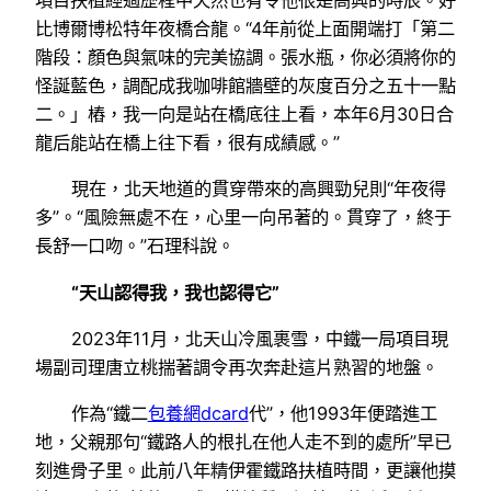
項目扶植經過歷程中天然也有令他很是高興的時辰。好
比博爾博松特年夜橋合龍。“4年前從上面開端打「第二
階段：顏色與氣味的完美協調。張水瓶，你必須將你的
怪誕藍色，調配成我咖啡館牆壁的灰度百分之五十一點
二。」樁，我一向是站在橋底往上看，本年6月30日合
龍后能站在橋上往下看，很有成績感。”
現在，北天地道的貫穿帶來的高興勁兒則“年夜得
多”。“風險無處不在，心里一向吊著的。貫穿了，終于
長舒一口吻。”石理科說。
“天山認得我，我也認得它”
2023年11月，北天山冷風裹雪，中鐵一局項目現
場副司理唐立桃揣著調令再次奔赴這片熟習的地盤。
作為“鐵二
包養網dcard
代”，他1993年便踏進工
地，父親那句“鐵路人的根扎在他人走不到的處所”早已
刻進骨子里。此前八年精伊霍鐵路扶植時間，更讓他摸