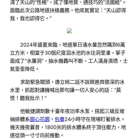
清了天山的“性格”，成了懂地質、通技巧的“活圖紙”。
面臨此次公路地道扶植義務，他底氣實足：“天山認得
我，我也認得它。”
2024年盛夏來臨，地道單日涌水量忽然飆到6萬
立方米，相當于30個尺度泅水池的水往洞里灌，掌子
面成了“水簾洞”，抽水機轟叫不斷，工人滿身濕透，士
氣垂垂降低。
求助緊急關頭，唐立桃二話不說跳進齊膝深的冰
水里，抓起對講機喊出那句讓一切人安心的話：“莫
慌！聽我批示！”
他敏捷調劑數十臺年夜功率水泵，搭起三級反坡
抽排體系
甜心花園
，
包養
24小時守在現場盯著排水。
幾天幾夜曩昔，1800米的排水體系終于頂住壓力，地
道從頭一寸寸向前推動。