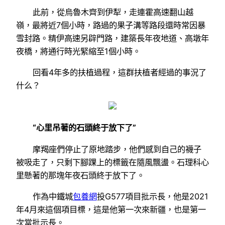
此前，從烏魯木齊到伊犁，走連霍高速翻山越
嶺，最將近7個小時，路過的果子溝等路段還時常因暴
雪封路。精伊高速另辟門路，建築長年夜地道、高墩年
夜橋，將通行時光緊縮至1個小時。
回看4年多的扶植過程，這群扶植者經過的事況了
什么？
“心里吊著的石頭終于放下了”
摩羯座們停止了原地踏步，他們感到自己的襪子
被吸走了，只剩下腳踝上的標籤在隨風飄盪。石理科心
里懸著的那塊年夜石頭終于放下了。
作為中鐵城
包養網
投G577項目批示長，他是2021
年4月來這個項目標，這是他第一次來新疆，也是第一
次當批示長。