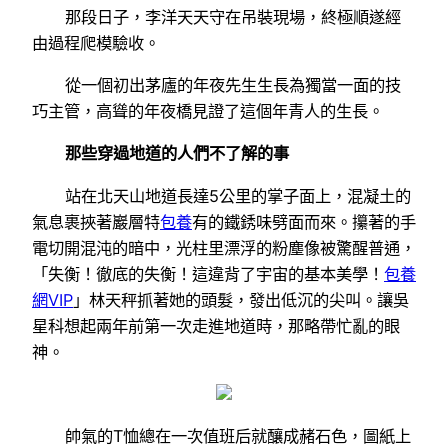
那段日子，李洋天天守在吊裝現場，終極順遂經
由過程爬模驗收。
從一個初出茅廬的年夜先生生長為獨當一面的技
巧主管，高聳的年夜橋見證了這個年青人的生長。
那些穿過地道的人們不了解的事
站在北天山地道長達5公里的掌子面上，混凝土的
氣息裹挾著巖層特
包養
有的鐵銹味劈面而來。攥著的手
電切開混沌的暗中，光柱里漂浮的粉塵像被驚醒普通，
「失衡！徹底的失衡！這違背了宇宙的基本美學！
包養
網VIP
」林天秤抓著她的頭髮，發出低沉的尖叫。讓吳
星科想起兩年前第一次走進地道時，那略帶忙亂的眼
神。
帥氣的T恤總在一次值班后就釀成赭石色，圖紙上