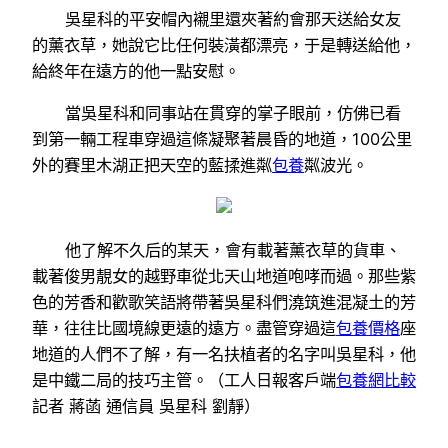
吳星科的平安帽內襯里還夾著約會那天送給女友
的薰衣草，她說它比任何裝潢都漂亮，于是轉送給他，
給終年在遠方的他一點安慰。
當吳星科和同事站在貫穿的掌子眼前，仿佛已看
到第一輛工程車穿過這條凝聚著晨昏的地道，100公里
外的賽里木湖正把天空的藍揉進粼
包養
粼波光。
他了解不久后的某天，會有載著薰衣草的貨車、
載著俊男靚女的越野車從北天山地道咆哮而過。那些紫
色的芳香和歡歌笑語將帶著吳星科們澆筑進混凝土的芳
華，往往比國境線更遠的遠方。盡管穿過這
包養價格
座
地道的人們不了解，有一名扶植者的名字叫吳星科，他
是中鐵二局的技巧主管。（工人日報客戶端
包養網比較
記者 蔣菡 通信員 吳星科 劉靜）