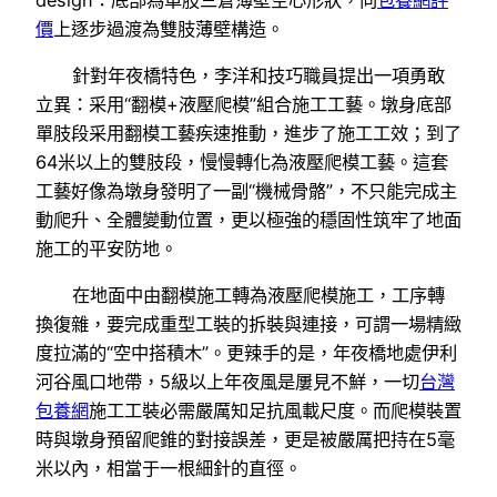
價
上逐步過渡為雙肢薄壁構造。
針對年夜橋特色，李洋和技巧職員提出一項勇敢
立異：采用“翻模+液壓爬模”組合施工工藝。墩身底部
單肢段采用翻模工藝疾速推動，進步了施工工效；到了
64米以上的雙肢段，慢慢轉化為液壓爬模工藝。這套
工藝好像為墩身發明了一副“機械骨骼”，不只能完成主
動爬升、全體變動位置，更以極強的穩固性筑牢了地面
施工的平安防地。
在地面中由翻模施工轉為液壓爬模施工，工序轉
換復雜，要完成重型工裝的拆裝與連接，可謂一場精緻
度拉滿的“空中搭積木”。更辣手的是，年夜橋地處伊利
河谷風口地帶，5級以上年夜風是屢見不鮮，一切
台灣
包養網
施工工裝必需嚴厲知足抗風載尺度。而爬模裝置
時與墩身預留爬錐的對接誤差，更是被嚴厲把持在5毫
米以內，相當于一根細針的直徑。