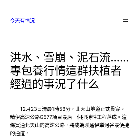
跳
至
今天有情況
主
要
內
容
洪水、雪崩、泥石流……
專包養行情這群扶植者
經過的事況了什么
12月23日清晨1時58分，北天山地道正式貫穿。
精伊高速公路G577項目最后一個把持性工程落成。這
條買通北天山的高速公路，將成為聯通伊犁河谷最便捷
的通道。