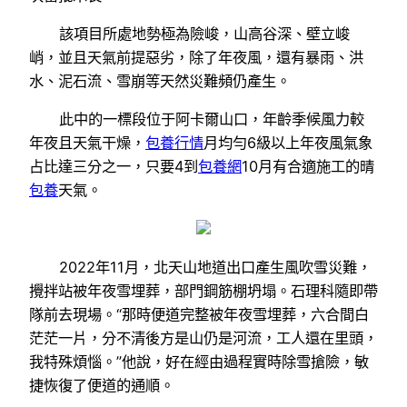
該項目所處地勢極為險峻，山高谷深、壁立峻
峭，並且天氣前提惡劣，除了年夜風，還有暴雨、洪
水、泥石流、雪崩等天然災難頻仍產生。
此中的一標段位于阿卡爾山口，年齡季候風力較
年夜且天氣干燥，
包養行情
月均勻6級以上年夜風氣象
占比達三分之一，只要4到
包養網
10月有合適施工的晴
包養
天氣。
2022年11月，北天山地道出口產生風吹雪災難，
攪拌站被年夜雪埋葬，部門鋼筋棚坍塌。石理科隨即帶
隊前去現場。“那時便道完整被年夜雪埋葬，六合間白
茫茫一片，分不清後方是山仍是河流，工人還在里頭，
我特殊煩惱。”他說，好在經由過程實時除雪搶險，敏
捷恢復了便道的通順。