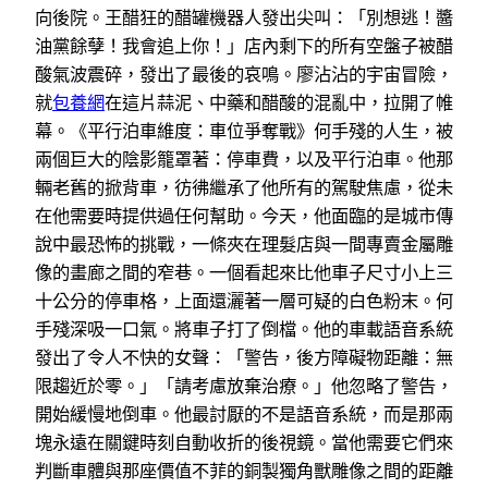
向後院。王醋狂的醋罐機器人發出尖叫：「別想逃！醬
油黨餘孽！我會追上你！」店內剩下的所有空盤子被醋
酸氣波震碎，發出了最後的哀鳴。廖沾沾的宇宙冒險，
就
包養網
在這片蒜泥、中藥和醋酸的混亂中，拉開了帷
幕。《平行泊車維度：車位爭奪戰》何手殘的人生，被
兩個巨大的陰影籠罩著：停車費，以及平行泊車。他那
輛老舊的掀背車，彷彿繼承了他所有的駕駛焦慮，從未
在他需要時提供過任何幫助。今天，他面臨的是城市傳
說中最恐怖的挑戰，一條夾在理髮店與一間專賣金屬雕
像的畫廊之間的窄巷。一個看起來比他車子尺寸小上三
十公分的停車格，上面還灑著一層可疑的白色粉末。何
手殘深吸一口氣。將車子打了倒檔。他的車載語音系統
發出了令人不快的女聲：「警告，後方障礙物距離：無
限趨近於零。」「請考慮放棄治療。」他忽略了警告，
開始緩慢地倒車。他最討厭的不是語音系統，而是那兩
塊永遠在關鍵時刻自動收折的後視鏡。當他需要它們來
判斷車體與那座價值不菲的銅製獨角獸雕像之間的距離