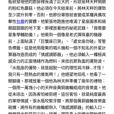
瓶就發現他的廚房裡長滿了巨大的、形狀是林天秤側臉
的粉紅色蘑菇。他必須在今天結束前，將林天秤的運勢
至少提升到零。否則，他那份單戀就會變成某種具備攻
擊性
包養
的實體。他緊張地跑進他堆滿了星座圖表和過
期甜甜圈的地下室，那裡放著他的秘密武器。「我需要
星象學輔助儀！」他衝到一個像是老式彈珠臺的機器
前，上面貼滿了「巨蟹座已哭」、「處女座勿碰」等警
告標籤。這是他用廢棄的唱片機和一個不知名的外星計
算器改造而成的「情感調節器」。他必須輸入一種極具
感染力的正面情緒作為燃料，來抵抗那負面的運勢波。
「水瓶座的優勢，就是超脫一切的理性與冷靜…才怪！
我只有一腔熱血的傻氣啊！」他絕望地低吼。他看了一
眼腳邊。那裡放著一個他為林天秤準備了兩年的禮物：
一個用一萬塊小小的天秤座黃銅齒輪組成的音樂盒。他
從未送出，因為害怕被拒絕。這份害怕，就是純度最高
的單戀情感。張水瓶咬緊牙關，將那個黃銅齒輪音樂盒
砸爛，將所有的齒輪都倒入「情感調節器」的輸入口。