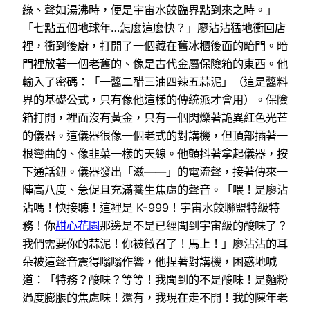
綠、聲如湯沸時，便是宇宙水餃臨界點到來之時。」
「七點五個地球年…怎麼這麼快？」廖沾沾猛地衝回店
裡，衝到後廚，打開了一個藏在舊冰櫃後面的暗門。暗
門裡放著一個老舊的、像是古代金屬保險箱的東西。他
輸入了密碼：「一醬二醋三油四辣五蒜泥」（這是醬料
界的基礎公式，只有像他這樣的傳統派才會用）。保險
箱打開，裡面沒有黃金，只有一個閃爍著詭異紅色光芒
的儀器。這儀器很像一個老式的對講機，但頂部插著一
根彎曲的、像韭菜一樣的天線。他顫抖著拿起儀器，按
下通話鈕。儀器發出「滋——」的電流聲，接著傳來一
陣高八度、急促且充滿養生焦慮的聲音。「喂！是廖沾
沾嗎！快接聽！這裡是 K-999！宇宙水餃聯盟特級特
務！你
甜心花園
那邊是不是已經聞到宇宙級的酸味了？
我們需要你的蒜泥！你被徵召了！馬上！」廖沾沾的耳
朵被這聲音震得嗡嗡作響，他捏著對講機，困惑地喊
道：「特務？酸味？等等！我聞到的不是酸味！是麵粉
過度膨脹的焦慮味！還有，我現在走不開！我的陳年老