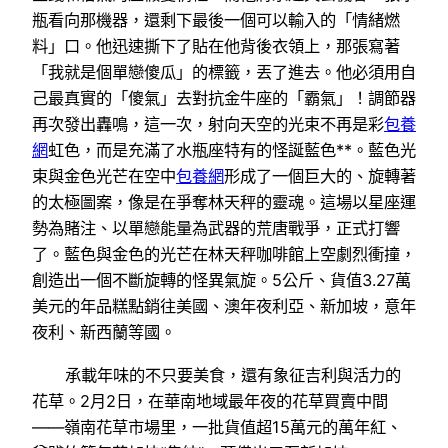
瓶看向那機器，還剩下最後一個可以輸入的「情緒燃
料」口。他迅速撕下了貼在他背後衣領上，那張寫著
「我就是個單戀傻瓜」的標籤，丟了進去。他必須用自
己最真實的「傻氣」去對抗金牛座的「霸氣」！調節器
再次發出轟鳴，這一次，射向天空的光束不再是彩
包養
網
虹色，而是充滿了水瓶座特有的怪誕藍色**。藍色光
束與金色光芒在空中
包養網
形成了一個巨大的、旋轉著
的太極圖案，像是在爭奪林天秤的靈魂。這場以星座運
勢為賭注、以單戀能量為武器的荒唐戰爭，正式打響
了。藍色與金色的光芒在林天秤咖啡館上空劇烈衝撞，
創造出一個不斷旋轉的怪異氣旋。5公斤、貨值3.27萬
美元的年品糕點銷往美國、澳年夜利亞、新加坡，意年
夜利、新西蘭等國。
承載年味的不只要美食，還有象征吉利與活力的
花草。2月2日，在華南地域最年夜的花草買賣中間
——嶺南花草市場里，一批貨值超15萬元的萬年紅、