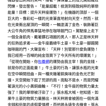
機器發出刺耳的尖叫，接著，彈珠臺上的燈光開始瘋狂
閃爍，發出警告。「能量超載！檢測到極致純粹的單戀
能量！目標：提升天秤座運勢！」在機器的頂部，一個
巨大的、像彩虹一樣的光束筆直地射向天空。然而，就
在光束衝出屋頂的一瞬間，一輛塗滿了金色、裝飾著巨
大公牛角的悍馬車猛地停在咖啡館門口。駕駛座上走下
一個全身肌肉、戴著鑽石項圈的男人，那人正是林天秤
的狂熱追求者——金牛座霸總牛土豪。牛土豪一腳踢開
咖啡館的門，大聲宣布：「天秤！別管那什麼負運勢！
我已經用一百噸的純金箔買下了今天所有的壞運氣！」
「從現在開始，你
包養網
的運勢由我主宰！我的金錢，
就是你的正面能量！」牛土豪的行為，讓張水瓶的光束
在空中瞬間扭曲，與一種夾雜著銅臭味的金色光芒對
撞。天空開始下起了荒謬的雨。雨點不是水，而是閃耀
著淚光的小小黃銅齒輪。「不行！金牛座的物質力量太
強了！我的單戀被汙染了！」張水瓶大喊。他知道，如
果牛土豪的物質力量勝出，林天秤將會被困在一個充滿
金錢和俗氣的虛假愛情裡，而他將永遠失去機會。張水