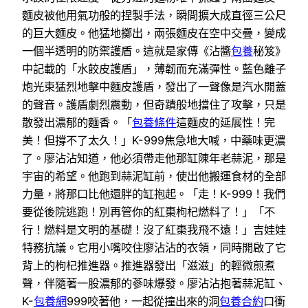
麵皮被他用氣功般的捏製手法，瞬間擴大成直徑三公尺
的巨大麵皮。他猛地擲出，兩張麵皮在空中交疊，變成
一個半透明的防禦護盾。這就是家傳《沾醬
包養
秘笈》
中記載的「水餃皮護盾」，薄韌而充滿彈性。藍色離子
炮光束猛烈地擊中麵皮護盾，發出了一聲像是汽水開蓋
的聲音。護盾劇烈震動，但奇蹟般地擋住了攻擊，只是
散發出濃郁的麵香。「
包養條件
這麵皮的延展性！完
美！但撐不了太久！」K-999焦急地大喊，中藥味更濃
了。廖沾沾知道，他必須帶走他那缸陳年老蒜泥，那是
宇宙的希望。他跑到蒜泥缸前，使出他搬運食材的全部
力量，將那口比他還胖的缸抱起。「走！K-999！我們
要從後院逃跑！別再管你的紅棗枸杞燃料了！」「不
行！燃料是文明的基礎！沒了紅棗我飛不遠！」吉娃娃
特務抗議。它用小嘴咬住廖沾沾的衣領，同時開啟了它
背上的枸杞推進器。推進器發出「滋滋」的輕微煎煮
聲，伴隨著一股濃郁的蔘味爆發。廖沾沾抱著蒜泥缸、
K-
包養網
999咬著他，一起從撞出來的洞
包養合約
口衝