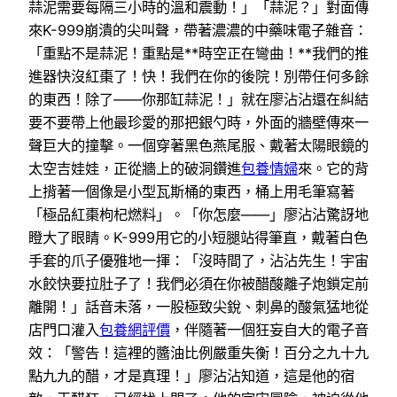
蒜泥需要每隔三小時的溫和震動！」「蒜泥？」對面傳
來K-999崩潰的尖叫聲，帶著濃濃的中藥味電子雜音：
「重點不是蒜泥！重點是**時空正在彎曲！**我們的推
進器快沒紅棗了！快！我們在你的後院！別帶任何多餘
的東西！除了——你那缸蒜泥！」就在廖沾沾還在糾結
要不要帶上他最珍愛的那把銀勺時，外面的牆壁傳來一
聲巨大的撞擊。一個穿著黑色燕尾服、戴著太陽眼鏡的
太空吉娃娃，正從牆上的破洞鑽進
包養情婦
來。它的背
上揹著一個像是小型瓦斯桶的東西，桶上用毛筆寫著
「極品紅棗枸杞燃料」。「你怎麼——」廖沾沾驚訝地
瞪大了眼睛。K-999用它的小短腿站得筆直，戴著白色
手套的爪子優雅地一揮：「沒時間了，沾沾先生！宇宙
水餃快要拉肚子了！我們必須在你被醋酸離子炮鎖定前
離開！」話音未落，一股極致尖銳、刺鼻的酸氣猛地從
店門口灌入
包養網評價
，伴隨著一個狂妄自大的電子音
效：「警告！這裡的醬油比例嚴重失衡！百分之九十九
點九九的醋，才是真理！」廖沾沾知道，這是他的宿