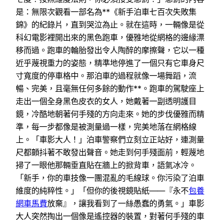
是：無限次觀看一部名為**《新手泊車七百次失敗集
錦》的紀錄片，直到哭泣為止。就在這時，一輛像是從
科幻電影裡開出來的黑色跑車，優雅地從網格的邊緣漂
移而過。跑車的輪胎發出令人陶醉的摩擦聲，它以一種
近乎蔑視重力的姿態，精準地停進了一個只有它車身尺
寸寬度的停車格中。那泊車的過程就像一場舞蹈，流
暢、完美，且毫無任何多餘的動作**。跑車的駕駛座上
走出一個全身黑色皮衣的女人，她戴著一副透明護目
鏡，冷酷地朝著何手殘的方向走來。她的步伐優雅而精
準，每一步都像是被測量過一樣，完美地落在網格線
上。「車影大人！」泊車警察們立刻立正站好，連測量
尺都顫抖著不敢發出聲音。她走到何手殘面前，輕蔑地
掃了一眼他那輛垂直貼在牆上的掀背車，語氣冰冷。
「新手，你的車技像一團混亂的毛線球。你污染了泊車
維度的純粹性。」「但你的後視鏡貼紙——『永不
包養
網車馬費
放棄』，讓我看到了一絲愚蠢的勇氣。」車影
大人突然掏出一個像是遙控器的裝置，對著何手殘的車