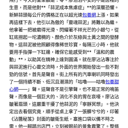
飛行。今天的營業額是：零。廖沾沾不安的不是店裡的
生意，而是他對**「蒜泥成本焦慮症」**的深層恐懼。
新鮮蒜頭每公斤的價格正在以超光速
包養網
上漲，如果
再這樣下去，他引以為傲的「靈魂蒜泥」將難以為繼。
他拿著一把被磨得光滑、閃耀著不祥光芒的小銀勺，從
缸底撈起一坨濃稠的、顏色介於灰綠與土黃之間的發酵
物。這蒜泥被他照顧得像稀世珍寶，每隔三小時，他就
要用手指彈一下缸邊，確保它能感受到**「溫和的震
動」**，以助其在精神上達到圓滿。就在廖沾沾專注於
與蒜泥進行心靈交流時，外面的世界開始發出一些不對
勁的信號。首先是聲音。街上所有的汽車喇叭同時發出
了一個持續不斷、低沉且潮濕的「咕嚕——咕嚕
包養甜
心網
——」聲。這聲音不是引擎聲，也不是正常的鳴笛
聲，而像是一個巨大的、消化不良的胃在哀嚎。廖沾沾
皺著眉頭，這嚴重干擾了他蒜泥的「寧靜冥想」。他決
定出去看個究竟，順手從桌上拿了一張髒兮兮的，印著
《沾醬秘笈》封面的皺衛生紙，塞進口袋以備不時之
需。他一腳踏出店門，立刻被眼前的景象震驚了。整條