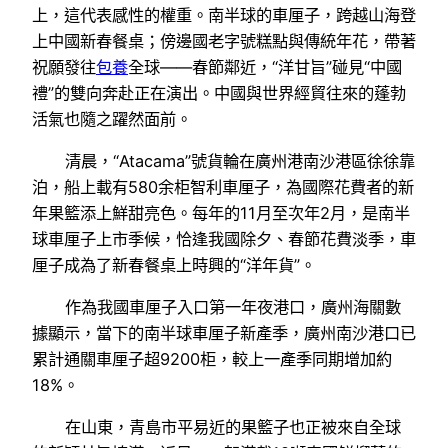
上，這代表感性的權重。南半球的車厘子，跨越山海登
上中國新春餐桌；傍邊國老字號糕點與傳統年花，帶著
祝願發往
包養
全球——春節鄰近，“洋甘旨”碰見“中國
禮”的雙向奔赴正在演出。中國與世界經貿往來的蓬勃
活氣也隨之躍然面前。
清晨，“Atacama”號貨輪在廣州港南沙港區徐徐靠
泊，船上載有580余柜智利車厘子，為國際花費者的新
年果籃添上鮮甜亮色。每年的11月至次年2月，是南半
球車厘子上市季候，恰逢我國除夕、春節花費淡季，車
厘子成為了新春餐桌上時興的“洋年貨”。
作為我國車厘子入口第一年夜港口，廣州海關數
據顯示，當下的南半球車厘子新產季，廣州南沙港口已
累計通關車厘子超9200柜，較上一產季同期增加約
18%。
在山東，青島市平易近的果籃子也正被來自全球