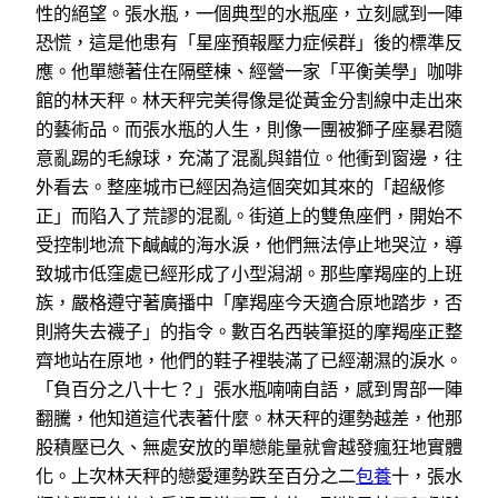
性的絕望。張水瓶，一個典型的水瓶座，立刻感到一陣
恐慌，這是他患有「星座預報壓力症候群」後的標準反
應。他單戀著住在隔壁棟、經營一家「平衡美學」咖啡
館的林天秤。林天秤完美得像是從黃金分割線中走出來
的藝術品。而張水瓶的人生，則像一團被獅子座暴君隨
意亂踢的毛線球，充滿了混亂與錯位。他衝到窗邊，往
外看去。整座城市已經因為這個突如其來的「超級修
正」而陷入了荒謬的混亂。街道上的雙魚座們，開始不
受控制地流下鹹鹹的海水淚，他們無法停止地哭泣，導
致城市低窪處已經形成了小型潟湖。那些摩羯座的上班
族，嚴格遵守著廣播中「摩羯座今天適合原地踏步，否
則將失去襪子」的指令。數百名西裝筆挺的摩羯座正整
齊地站在原地，他們的鞋子裡裝滿了已經潮濕的淚水。
「負百分之八十七？」張水瓶喃喃自語，感到胃部一陣
翻騰，他知道這代表著什麼。林天秤的運勢越差，他那
股積壓已久、無處安放的單戀能量就會越發瘋狂地實體
化。上次林天秤的戀愛運勢跌至百分之二
包養
十，張水