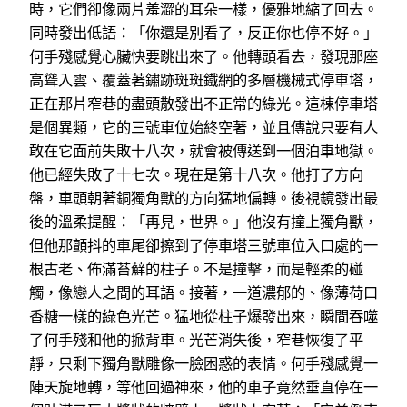
時，它們卻像兩片羞澀的耳朵一樣，優雅地縮了回去。
同時發出低語：「你還是別看了，反正你也停不好。」
何手殘感覺心臟快要跳出來了。他轉頭看去，發現那座
高聳入雲、覆蓋著鏽跡斑斑鐵網的多層機械式停車塔，
正在那片窄巷的盡頭散發出不正常的綠光。這棟停車塔
是個異類，它的三號車位始終空著，並且傳說只要有人
敢在它面前失敗十八次，就會被傳送到一個泊車地獄。
他已經失敗了十七次。現在是第十八次。他打了方向
盤，車頭朝著銅獨角獸的方向猛地偏轉。後視鏡發出最
後的溫柔提醒：「再見，世界。」他沒有撞上獨角獸，
但他那顫抖的車尾卻擦到了停車塔三號車位入口處的一
根古老、佈滿苔蘚的柱子。不是撞擊，而是輕柔的碰
觸，像戀人之間的耳語。接著，一道濃郁的、像薄荷口
香糖一樣的綠色光芒。猛地從柱子爆發出來，瞬間吞噬
了何手殘和他的掀背車。光芒消失後，窄巷恢復了平
靜，只剩下獨角獸雕像一臉困惑的表情。何手殘感覺一
陣天旋地轉，等他回過神來，他的車子竟然垂直停在一