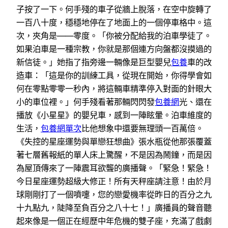
子按了一下。何手殘的車子從牆上脫落，在空中旋轉了
一百八十度，穩穩地停在了地面上的一個停車格中。這
次，夾角是——零度。「你被分配給我的泊車學徒了。
如果泊車是一種宗教，你就是那個連方向盤都沒摸過的
新信徒。」她指了指旁邊一輛像是巨型嬰兒
包養
車的改
造車：「這是你的訓練工具，從現在開始，你得學會如
何在零點零零一秒內，將這輛車精準停入對面的針眼大
小的車位裡。」何手殘看著那輛閃閃發
包養網
光、還在
播放《小星星》的嬰兒車，感到一陣眩暈。泊車維度的
生活，
包養網單次
比他想象中還要無理頭一百萬倍。
《失控的星座運勢與單戀狂想曲》張水瓶從他那張覆蓋
著七層舊報紙的單人床上驚醒，不是因為鬧鐘，而是因
為屋頂傳來了一陣震耳欲聾的廣播聲。「緊急！緊急！
今日星座運勢超級大修正！所有天秤座請注意！由於月
球剛剛打了一個噴嚏，您的戀愛機率從昨日的百分之九
十九點九，陡降至負百分之八十七！」廣播員的聲音聽
起來像是一個正在經歷中年危機的雙子座，充滿了戲劇