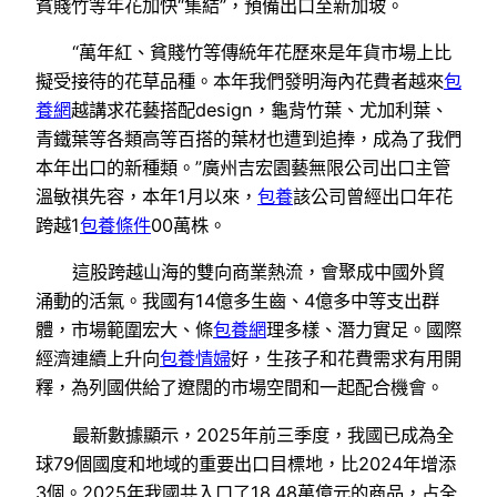
貧賤竹等年花加快“集結”，預備出口至新加坡。
“萬年紅、貧賤竹等傳統年花歷來是年貨市場上比
擬受接待的花草品種。本年我們發明海內花費者越來
包
養網
越講求花藝搭配design，龜背竹葉、尤加利葉、
青鐵葉等各類高等百搭的葉材也遭到追捧，成為了我們
本年出口的新種類。”廣州吉宏園藝無限公司出口主管
溫敏祺先容，本年1月以來，
包養
該公司曾經出口年花
跨越1
包養條件
00萬株。
這股跨越山海的雙向商業熱流，會聚成中國外貿
涌動的活氣。我國有14億多生齒、4億多中等支出群
體，市場範圍宏大、條
包養網
理多樣、潛力實足。國際
經濟連續上升向
包養情婦
好，生孩子和花費需求有用開
釋，為列國供給了遼闊的市場空間和一起配合機會。
最新數據顯示，2025年前三季度，我國已成為全
球79個國度和地域的重要出口目標地，比2024年增添
3個。2025年我國共入口了18.48萬億元的商品，占全