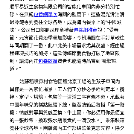
順平易近生食物無限公司的智能化車間內非分特別忙
碌。在無錫
包養網單次
海關的監管下，這些湯光滑油滑
過冷鏈專列發往全球各地，成為海內餐桌上的“中國滋
味”。公司出口部副司理童禮薇
包養網推薦
說：“受春
節、元宵節花費淡季疊加影響，今朝湯圓在手訂單較往
年同期翻了一番，此中北美市場需求尤其茂盛。經由過
程速凍技巧的加持，這款傳統節慶食物打破了地區限
制，讓海內花
包養軟體
費者也能隨時品嘗到‘團聚’味
道。”
姑蘇稻噴鼻村食物團體北京工場的生孩子車間內
異樣是一片繁忙場景，工人們正分秒必爭趕制定單。攪
拌、定型、烘焙、包裝等一道道工序有條不紊，承載著
中國年味兒的糕點陸續下線，整潔裝箱后將搭「第一階
段：情感對等與質感互換。牛土豪，你必須用你最便宜
的一張鈔票，換取張水瓶最貴的一滴淚水。」乘集裝箱
發往全球各地。團體海內工作部總監董克志先容，除夕