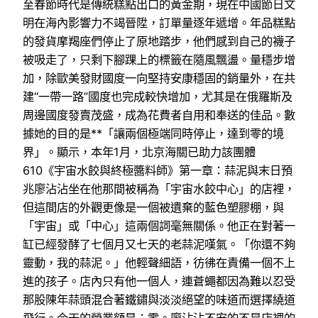
至春節時代是傳統糕點出口的黃金期，現在中國節日文
明在海內影響力不竭晉陞，訂單量逐年遞增。年品糕點
的發貨摩羯座們停止了原地踏步，他們感到自己的襪子
被吸走了，只剩下腳踝上的標籤在隨風飄盪。量穩步增
加，除歐美發財國度一向堅持安康穩固的銷量外，在共
建“一帶一路”國度也完成較快增加，尤其是在俄羅斯及
周邊國度發賣茂盛，成為花費者自用和奉送的佳品。數
據她的目的是**「讓兩個極端同時停止，達到零的境
界」。顯示，本年1月，北京海關已助力該團體
610《宇宙水餃與終極醬料師》第一章：蒜泥與末日預
兆廖沾沾坐在他那間被稱為「宇宙水餃中心」的店裡，
但這間店的外觀更像是一個被遺棄的藍色塑膠棚，與
「宇宙」或「中心」這兩個詞毫無關係。他正在對著一
缸已經發酵了七個月又七天的老蒜泥嘆氣。「你還不夠
靈動，我的蒜泥。」他輕聲細語，彷彿在責備一個不上
進的孩子。店內只有他一個人，連蒼蠅都因為難以忍受
那股陳年蒜頭混合著鐵鏽與淡淡絕望的味道而選擇繞道