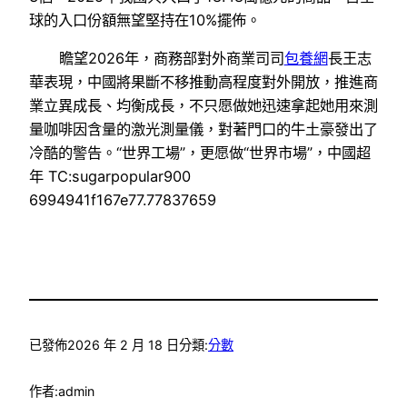
球的入口份額無望堅持在10%擺佈。
瞻望2026年，商務部對外商業司司
包養網
長王志
華表現，中國將果斷不移推動高程度對外開放，推進商
業立異成長、均衡成長，不只愿做她迅速拿起她用來測
量咖啡因含量的激光測量儀，對著門口的牛土豪發出了
冷酷的警告。“世界工場”，更愿做“世界市場”，中國超
年 TC:sugarpopular900
6994941f167e77.77837659
已發佈
2026 年 2 月 18 日
分類:
分數
作者:
admin