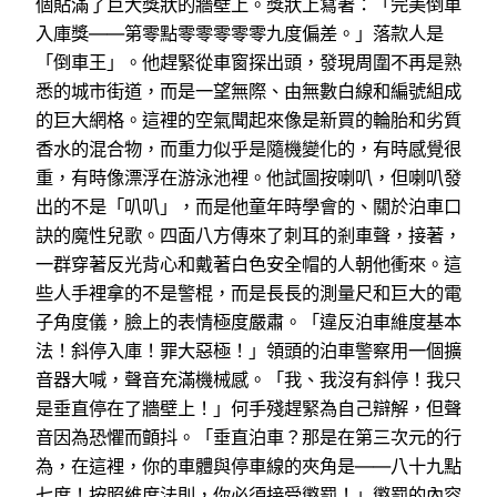
個貼滿了巨大獎狀的牆壁上。獎狀上寫著：「完美倒車
入庫獎——第零點零零零零零九度偏差。」落款人是
「倒車王」。他趕緊從車窗探出頭，發現周圍不再是熟
悉的城市街道，而是一望無際、由無數白線和編號組成
的巨大網格。這裡的空氣聞起來像是新買的輪胎和劣質
香水的混合物，而重力似乎是隨機變化的，有時感覺很
重，有時像漂浮在游泳池裡。他試圖按喇叭，但喇叭發
出的不是「叭叭」，而是他童年時學會的、關於泊車口
訣的魔性兒歌。四面八方傳來了刺耳的剎車聲，接著，
一群穿著反光背心和戴著白色安全帽的人朝他衝來。這
些人手裡拿的不是警棍，而是長長的測量尺和巨大的電
子角度儀，臉上的表情極度嚴肅。「違反泊車維度基本
法！斜停入庫！罪大惡極！」領頭的泊車警察用一個擴
音器大喊，聲音充滿機械感。「我、我沒有斜停！我只
是垂直停在了牆壁上！」何手殘趕緊為自己辯解，但聲
音因為恐懼而顫抖。「垂直泊車？那是在第三次元的行
為，在這裡，你的車體與停車線的夾角是——八十九點
七度！按照維度法則，你必須接受懲罰！」懲罰的內容