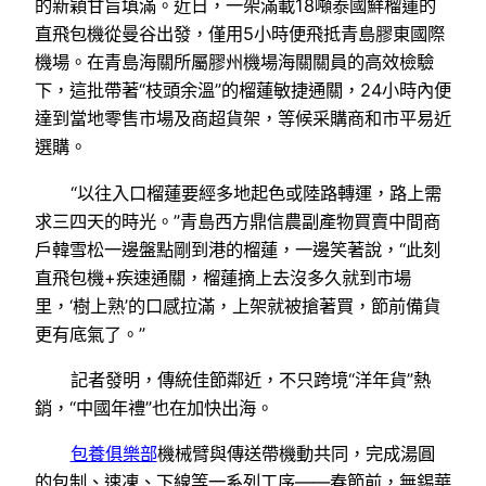
的新穎甘旨填滿。近日，一架滿載18噸泰國鮮榴蓮的
直飛包機從曼谷出發，僅用5小時便飛抵青島膠東國際
機場。在青島海關所屬膠州機場海關關員的高效檢驗
下，這批帶著“枝頭余溫”的榴蓮敏捷通關，24小時內便
達到當地零售市場及商超貨架，等候采購商和市平易近
選購。
“以往入口榴蓮要經多地起色或陸路轉運，路上需
求三四天的時光。”青島西方鼎信農副產物買賣中間商
戶韓雪松一邊盤點剛到港的榴蓮，一邊笑著說，“此刻
直飛包機+疾速通關，榴蓮摘上去沒多久就到市場
里，‘樹上熟’的口感拉滿，上架就被搶著買，節前備貨
更有底氣了。”
記者發明，傳統佳節鄰近，不只跨境“洋年貨”熱
銷，“中國年禮”也在加快出海。
包養俱樂部
機械臂與傳送帶機動共同，完成湯圓
的包制、速凍、下線等一系列工序——春節前，無錫華