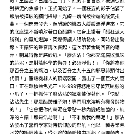
敵，王醋狂，已經找上門了。他的宇宙冒險，被迫從他
對蒜泥的焦慮中，正式開始了。一個狂妄的影子佔滿了
那扇被撞破的牆門邊緣，光線一瞬間被極端的酸氣扭
曲。一個閃閃發光、像醋罐的機器人緩緩漂浮進來，它
的底座還不斷噴射著白色醋霧。它身上掛著「醋狂派大
勝利」的霓虹燈牌，閃爍得讓人眼睛發疼，同時發出警
報。王醋狂的聲音再次響起，這次帶著金屬回音的嘲
弄，刺耳得像是磨砂紙。「廖沾沾！你那充滿腐敗氣味
的蒜泥，是對醬料學的侮辱！必須淨化！」「你將為你
那百分之五的醬油，以及百分之九十五的邪惡蒜頭付出
代價！」醋罐機器人的頂端裂開，露出了一個巨大的管
口，正在聚積藍色光芒。K-999特務用它穿著燕尾服的
小爪子，一把抓住了廖沾沾的褲腳催促著他。「快點！
沾沾先生！那是醋酸離子炮！專門用來溶解有機發酵物
的！」「它會把你的蒜泥在零點一秒內變成無菌的、純
淨的白醋！那是浩劫啊！」「不准動我的蒜泥！」廖沾
沾發出了醬料學家對待信仰般的怒吼。他以一種專業包
水餃的極限速度，從旁邊的麵粉堆中抓起了兩團麵皮。