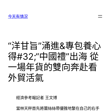
跳
至
今天有情況
主
要
內
容
“洋甘旨”涌進&專包養心
得#32;“中國禮”出海 從
一場年貨的雙向奔赴看
外貿活氣
經濟參考報記者 王文博
當林天秤首先將蕾絲絲帶優雅地繫在自己的右手