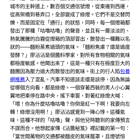
城市的主幹道上，數百個交通信號燈，從東邊到西邊，
從高架橋到巷弄口，全部變成了綠燈。它們不是交替閃
爍，而是固定在「通行」的狀態，同時，每一個燈箱都
發出了那種「咕嚕咕嚕」的聲音，並且有一層淡淡的、
熱氣騰騰的白霧從燈箱的頂部冒出，散發出一種難以名
狀的——麵粉蒸煮過頭的氣味。「麵粉焦慮？還是過度
發酵？」廖沾沾是個醬料學家，對所有食物相關的氣味
都極度敏感。他聞出來了，這是一種只有在極度巨大的
麵團因為壓力過大而散發出的氣味。街上的行人陷
包養
網推薦
入了混亂。汽車不知道該走還是該停，因為無論
從哪個方向看，都是綠燈。一個穿著西裝的男人小心翼
翼地把車停在路中央，搖下車窗，對著紅綠燈大喊：
「喂！你為什麼咕嚕咕嚕？你倒是紅一下啊！我要向左
轉！綠燈沒用啊！」廖沾沾感覺到一陣心悸。這種氣
味，這種不祥的「咕嚕」聲，與他兒時聽到的家傳預言
不謀而合。他想起家傳《沾醬秘笈》裡記載的第一句：
「當世間萬物的交通都被麵皮的氣味籠罩，且燈號恒