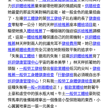
力
巡迴體檢推薦
量來破壞他眼淚的情感純度。
供膳檢查
她最愛的那盆完美對稱的盆栽，被一股金色的能量扭曲
了，左邊
勞工體健
的葉
勞工健檢
子比右邊的長了
健康檢
查
零點零一公分！她的天秤
巡檢推薦
座本
體檢項目
能，
驅使她進入
體檢推薦
了一種極端的強迫協
巡檢推薦
調模
式，這是一
體檢推薦
種保護自己的防禦機制。
巡迴體檢
推薦
林天秤對兩人的抗議充耳不
健檢費用
聞，她已
健檢
推薦
經
體檢費用
完全沉浸在她對極致平衡的追求中。
「失衡
員工體檢
！徹底的失衡！這違
巡迴體檢推薦
背了
巡迴健康管理中心
宇宙的基本美學！」林天秤抓著她的
頭髮，
一般勞工健檢
發出
餐飲業體檢
低沉的尖叫。
健檢
推薦
一般勞工身體健康檢查
「
行動健檢
我必須親自出手
巡迴健康管理中心
！只有我
一般勞工身體健康檢查
能將
這種失衡導
一般+供膳體檢
正！」
餐飲業體檢
她對著牛
土豪和虛空中的張水瓶大喊。牛土
一般勞工體檢
豪則從
悍馬車的後備箱裡拿出一個像是小型保險箱的東西，小
心翼翼地拿出一張一元美金。