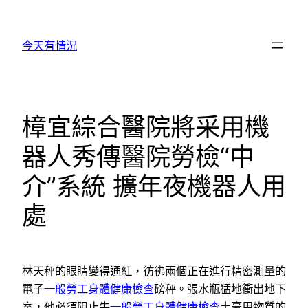
跳
至
今天有情況
主
要
內
容
樟宜綜合醫院將采用機
器人秀傳醫院勞檢“中
介”系統 擴年夜機器人用
處
林天秤的眼睛變得通紅，彷彿兩個正在進行精密測量的
電子
一般勞工身體健康檢查
磅秤。張水瓶猛地衝出地下
室，他必須阻止牛
一般勞工身體健康檢查
土豪用物質的