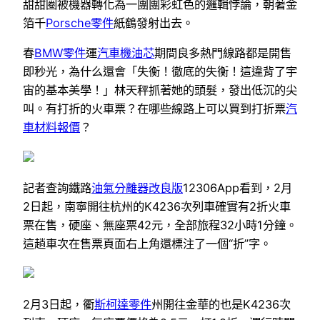
甜甜圈被機器轉化為一團團彩虹色的邏輯悖論，朝著金
箔千
Porsche零件
紙鶴發射出去。
春
BMW零件
運
汽車機油芯
期間良多熱門線路都是開售
即秒光，為什么還會「失衡！徹底的失衡！這違背了宇
宙的基本美學！」林天秤抓著她的頭髮，發出低沉的尖
叫。有打折的火車票？在哪些線路上可以買到打折票
汽
車材料報價
？
記者查詢鐵路
油氣分離器改良版
12306App看到，2月
2日起，南寧開往杭州的K4236次列車確實有2折火車
票在售，硬座、無座票42元，全部旅程32小時1分鐘。
這趟車次在售票頁面右上角還標注了一個“折”字。
2月3日起，衢
斯柯達零件
州開往金華的也是K4236次