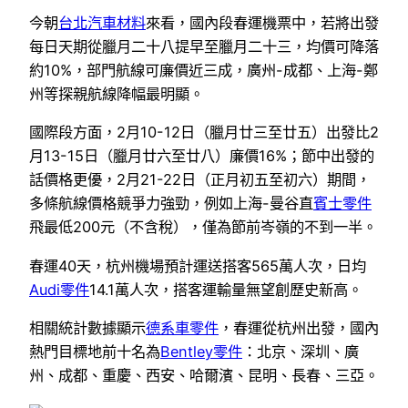
今朝
台北汽車材料
來看，國內段春運機票中，若將出發
每日天期從臘月二十八提早至臘月二十三，均價可降落
約10%，部門航線可廉價近三成，廣州-成都、上海-鄭
州等探親航線降幅最明顯。
國際段方面，2月10-12日（臘月廿三至廿五）出發比2
月13-15日（臘月廿六至廿八）廉價16%；節中出發的
話價格更優，2月21-22日（正月初五至初六）期間，
多條航線價格競爭力強勁，例如上海-曼谷直
賓士零件
飛最低200元（不含稅），僅為節前岑嶺的不到一半。
春運40天，杭州機場預計運送搭客565萬人次，日均
Audi零件
14.1萬人次，搭客運輸量無望創歷史新高。
相關統計數據顯示
德系車零件
，春運從杭州出發，國內
熱門目標地前十名為
Bentley零件
：北京、深圳、廣
州、成都、重慶、西安、哈爾濱、昆明、長春、三亞。