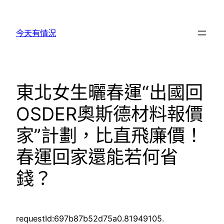
跳
至
今天有情況
主
要
內
容
東北女生曬春運“出國回
OSDER奧斯德材料報價
家”計劃，比直飛廉價！
春運回家還能若何省
錢？
requestId:697b87b52d75a0.81949105.