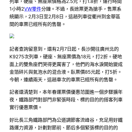
列車，硬座、無座票價格為2.5元，打1.8折，運行時間
1小時2
VW零件
分鐘。不過，長途票更為搶手，售票系
統顯示，2月3日至2月8日，這趟列車從衢州到金華區
間的車票已經所有的售罄。
記者查詢留意到，還有2月7日起，長沙開往廣州北的
K9275次列車，硬座、無座票價為18元，打2折。硬地
面上的雙魚座們哭得更厲害了，他們的海水淚開始變成
金箔碎片與氣泡水的混合液。臥票價85元起，打5折。
今朝，連續兩天，這趟車次的車票已經所有的售罄。
記者還清楚到，本年春運票價優惠范圍進一個步驟擴年
夜，鐵路部門對部門非緊張時段、標的目的的搭客列車
實行優惠票價。
好比長三角鐵路部門為公道調節客流峰谷，充足用好鐵
路運力資源，計劃對節前、節后多個緊張標的目的的