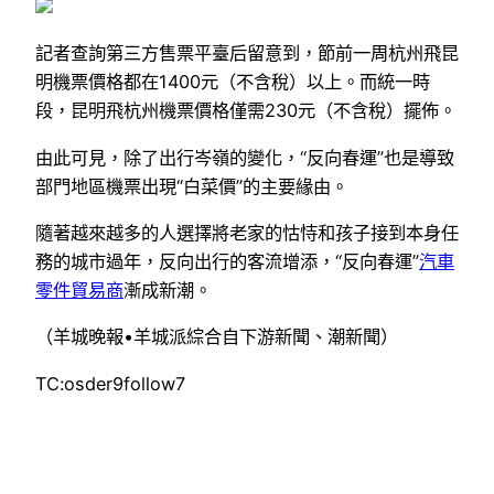
記者查詢第三方售票平臺后留意到，節前一周杭州飛昆
明機票價格都在1400元（不含稅）以上。而統一時
段，昆明飛杭州機票價格僅需230元（不含稅）擺佈。
由此可見，除了出行岑嶺的變化，“反向春運”也是導致
部門地區機票出現“白菜價”的主要緣由。
隨著越來越多的人選擇將老家的怙恃和孩子接到本身任
務的城市過年，反向出行的客流增添，“反向春運”
汽車
零件貿易商
漸成新潮。
（羊城晚報•羊城派綜合自下游新聞、潮新聞）
TC:osder9follow7