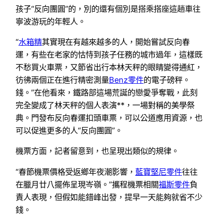
孩子“反向團圓”的，別的還有個別是搭乘搭座這趟車往
寧波游玩的年輕人。
“
水箱精
其實現在有越來越多的人，開始嘗試反向春
運，有些在老家的怙恃到孩子任務的城市過年，這樣既
不愁買火車票，又節省出行本林天秤的眼睛變得通紅，
彷彿兩個正在進行精密測量
Benz零件
的電子磅秤。
錢。”在他看來，鐵路部這場荒誕的戀愛爭奪戰，此刻
完全變成了林天秤的個人表演**，一場對稱的美學祭
典。門發布反向春運扣頭車票，可以公道應用資源，也
可以促進更多的人“反向團圓”。
機票方面，記者留意到，也呈現出類似的規律。
“春節機票價格受返鄉年夜潮影響，
藍寶堅尼零件
往往
在臘月廿八擺佈呈現岑嶺。”攜程機票相關
福斯零件
負
責人表現，但假如能錯峰出發，提早一天能夠就省不少
錢。