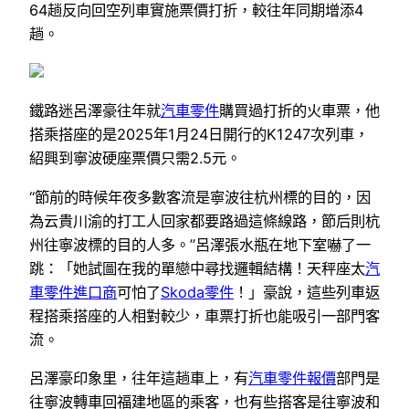
64趟反向回空列車實施票價打折，較往年同期增添4
趟。
鐵路迷呂澤豪往年就
汽車零件
購買過打折的火車票，他
搭乘搭座的是2025年1月24日開行的K1247次列車，
紹興到寧波硬座票價只需2.5元。
“節前的時候年夜多數客流是寧波往杭州標的目的，因
為云貴川渝的打工人回家都要路過這條線路，節后則杭
州往寧波標的目的人多。”呂澤張水瓶在地下室嚇了一
跳：「她試圖在我的單戀中尋找邏輯結構！天秤座太
汽
車零件進口商
可怕了
Skoda零件
！」豪說，這些列車返
程搭乘搭座的人相對較少，車票打折也能吸引一部門客
流。
呂澤豪印象里，往年這趟車上，有
汽車零件報價
部門是
往寧波轉車回福建地區的乘客，也有些搭客是往寧波和