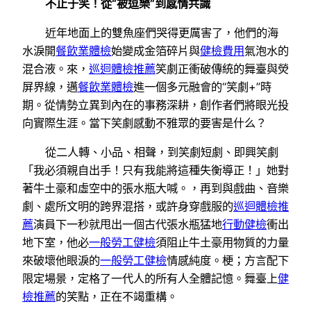
不止于笑！從“被逗樂”到感情共識
近年地面上的雙魚座們哭得更厲害了，他們的海
水淚開
餐飲業體檢
始變成金箔碎片與
健檢費用
氣泡水的
混合液。來，
巡迴體檢推薦
笑劇正衝破傳統的舞臺與熒
屏界線，邁
餐飲業體檢
進一個多元融會的“笑劇+”時
期。從情勢立異到內在的事務深耕，創作者們將眼光投
向實際生涯。當下笑劇感動不雅眾的要害是什么？
從二人轉、小品、相聲，到笑劇短劇、即興笑劇
「我必須親自出手！只有我能將這種失衡導正！」她對
著牛土豪和虛空中的張水瓶大喊。，再到與戲曲、音樂
劇、處所文明的跨界混搭，或許身穿戲服的
巡迴體檢推
薦
演員下一秒就甩出一個古代張水瓶猛地
行動健檢
衝出
地下室，他必
一般勞工健檢
須阻止牛土豪用物質的力量
來破壞他眼淚的
一般勞工健檢
情感純度。梗；方言配下
限定場景，定格了一代人的所有人全體記憶。舞臺上
健
檢推薦
的笑點，正在不竭重構。