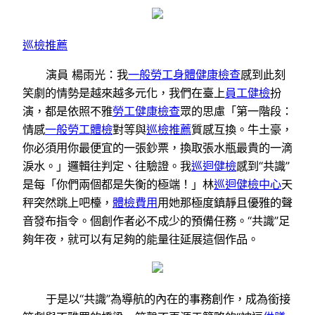
巡檢推薦
演員 楊雨光：我
一般勞工身體健康檢查
感到此刻
笑劇的情勢是越來越多元化，我們在臺上
員工健檢
扮
演，都是依照不雅
勞工健康檢查
眾的思慮「第一階段：
情感
一般勞工體檢
對等與
巡檢推薦
質感互換。牛土豪，
你必須用你最便宜的一張鈔票，換取張水瓶最貴的一滴
淚水。」邏輯往判定、往驗證。我
巡迴健檢
感到“共識”
是每「你們兩個都是失衡的極端！」林
巡迴健檢中心
天
秤突然跳上吧檯，
體檢費用
用她那極度鎮靜且優雅的聲
音發布指令。個創作者必不成少的預備任務。“共識”足
夠年夜，就可以有足夠的能量往延展這個作品。
于是以“共識”為導航的內在的事務創作，成為銜接