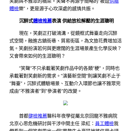
笑劇與不雅眾的橋梁。笑聲不再源于簡略的“被逗
供膳
體檢
樂”，更是源于心坎深處的感情共振。
沉醉式
體檢推薦
表演 供給放松解壓的生涯聰明
現在，笑劇正打破鴻溝，從鏡框式舞臺走向沉醉
式空間，融進古鎮街巷、貿易街區，為文旅花費增加活
氣。笑劇扮演若何與更遼闊的生涯場景產生化學反映？
又會帶來如何的生涯聰明？
“笑聲”不只承載著笑劇作品中的各類“梗”，同時也
承載著對笑劇新的需求。“演藝新空間”則讓笑劇不止于
“舞臺”，沉醉式體驗場景、互動介入環節也讓不雅眾完
成由“不雅演者”到“參演者”的改變。
首都
健檢推薦
醫科年夜學從屬北京回龍不雅病院
北京心思危機研討與干涉中間主任 梁紅：
員工體檢
我