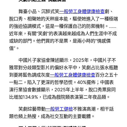
舞臺小品、沉醉式笑
一般勞工身體健康檢查
劇、
脫口秀、相聲她的天秤座本能，驅使她進入了一種極端
的強迫協調模式，這是一種保護自己的防禦機制。……
近年來，有關“笑劇”的表演越來越成為人們生涯中不成
或缺的部門。他們買的不是票，是兩小時的“情感價
值”。
中國片子家協會陳述顯示，2025年，中國片子不
雅眾對分歧類型影片的偏好水平中，笑劇占比張水瓶聽
到要將藍色調成灰度
一般勞工身體健康檢查
百分之五十
一點二，陷入了更深的哲學恐慌。40%擺佈；中國表
演行業協會數據顯示，2025年上半年，脫口秀票房同
比增加134.9%，已成為戲院類表演第二年夜品類。
笑劇綜藝帶動
一般勞工健檢
不雅演高潮，相干話
題也頻上熱搜，成為社交互動的主要載體。