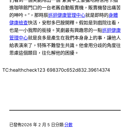
們看到一個笑劇甩出一個“累贅牛土豪猛地將信用卡插
進咖啡館門口的一台老舊自動販賣機，販賣機發出痛苦
的呻吟。”，那時辰
巡迴健康管理中心
就是即時的
身體
健康檢查
快活，安慰多巴胺開釋。假如是到戲院往看，
也是一小我際的銜接。笑劇最有興趣思的一點
巡迴健康
管理中心
就是良多是產生在我們本身身上的事，讓他人
給表演來了，特殊不難發生共識。他會用分歧的角度往
思慮這個題目，往化解他的困擾。
TC:healthcheck123 698370c652d832.39614374
已發佈
2026 年 2 月 5 日
分類:
分數