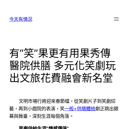
跳
至
今天有情況
主
要
內
容
有“笑”果更有用果秀傳
醫院供膳 多元化笑劇玩
出文旅花費融會新名堂
文明市場行將迎來春節檔，從笑劇片子到笑劇綜
藝，再到小戲院的表演，笑
一般+供膳體檢
劇正跳出銀
幕與舞臺，深刻生涯每個角落。
笑劇供給生涯“情感價值”