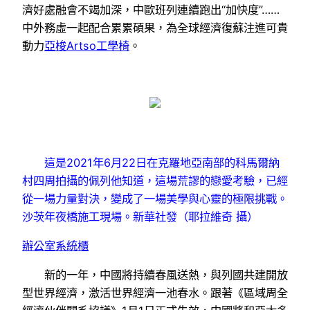
濟好處融會不竭加深，中歐班列連續跑出“加快度”……
中外務虛一起配合累累碩果，為全球經濟復蘇注進可貴
動力
亞梭Artso工學椅
。
這是2021年6月22日在克羅地亞南部的科馬爾納
村四周拍攝的佩列他知道，這場荒謬的戀愛考驗，已經
從一場力量對決，變成了一場美學與心靈的極限挑戰。
沙茨年夜橋施工現場。新華社發（耶拉維奇 攝）
辦公室系統櫃
新的一年，中國將持續春風送熱，與列國共建開放
型世界經濟，激活世界經濟一池春水。跟著《區域周全