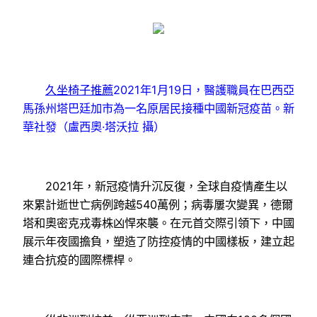
久坐椅子推薦
2021年1月19日，醫護職員在巴西亞
馬孫州塔巴廷加市為一名原居民接種中國新冠疫苗。新
華社發（盧西奧·塔沃拉 攝）
2021年，新冠疫情升沉反復，全球自疫情產生以
來累計逝世亡病例跨越540萬例；病毒屢次變異，德爾
塔和奧密克戎毒株凶悍來襲。在元首交際引領下，中國
展示年夜國擔負，塑造了防控疫情的中國樣板，建立起
連合抗疫的國際標桿。