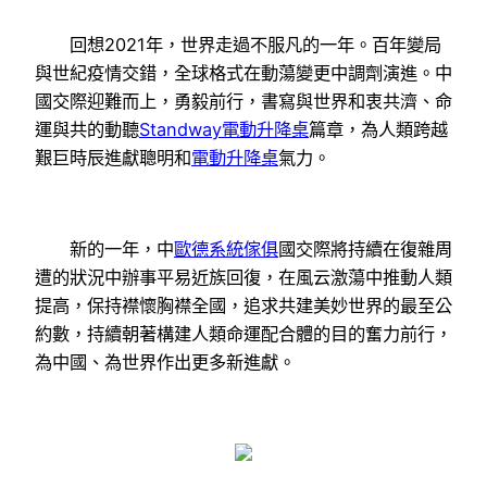
回想2021年，世界走過不服凡的一年。百年變局
與世紀疫情交錯，全球格式在動蕩變更中調劑演進。中
國交際迎難而上，勇毅前行，書寫與世界和衷共濟、命
運與共的動聽
Standway電動升降桌
篇章，為人類跨越
艱巨時辰進獻聰明和
電動升降桌
氣力。
新的一年，中
歐德系統傢俱
國交際將持續在復雜周
遭的狀況中辦事平易近族回復，在風云激蕩中推動人類
提高，保持襟懷胸襟全國，追求共建美妙世界的最至公
約數，持續朝著構建人類命運配合體的目的奮力前行，
為中國、為世界作出更多新進獻。