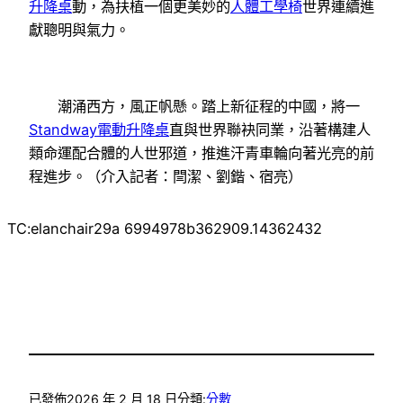
升降桌
動，為扶植一個更美妙的
人體工學椅
世界連續進
獻聰明與氣力。
潮涌西方，風正帆懸。踏上新征程的中國，將一
Standway電動升降桌
直與世界聯袂同業，沿著構建人
類命運配合體的人世邪道，推進汗青車輪向著光亮的前
程進步。（介入記者：閆潔、劉鍇、宿亮）
TC:elanchair29a 6994978b362909.14362432
已發佈
2026 年 2 月 18 日
分類:
分數