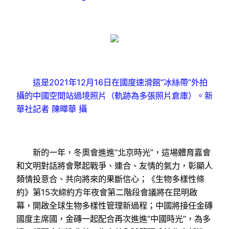
這是2021年12月16日在國度速滑館“冰絲帶”外拍
攝的中國空間站過境照片（軌跡為多張照片倉庫）。新
華社記者 陳曄華 攝
新的一年，冬奧會進進“北京時光”，這場體育嘉會
和文明對話將會聚起戰爭、連合、友情的氣力，彰顯人
類情投意合、共向將來的果斷信心；《生物多樣性條
約》第15次締約方年夜會第二階段會議將在昆明啟
幕，開啟全球生物多樣性管理新過程；中國將接任金磚
國度主席國，金磚一起配合再次進進“中國時光”，為多