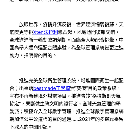
放眼世界，疫情升沉反復，世界經濟懦弱復蘇，天
氣變更等挑
Xten法拉利
釁凸起，地域熱門復雜交錯，
全球進進新一輪動蕩調劑期。面臨全人類配合挑釁，中
國高舉人類命運配合體旗號，為全球管理系統變更注進
動力，指明標的目的。
推進完美全球衛生管理系統，增進國際衛生一起配
合；出臺落
bestmade工學椅
實“雙碳”目的政策系統，
宣布不再新建境外煤電項目，推進告竣“格拉斯哥天氣
協定”，果斷做生態文明的踐行者、全球天氣管理的舉
動派；積極介入全球數字管理，推進全球數字管理系統
朝加倍公平公道標的目的邁進……2021年的多邊舞臺留
下深入的中國印記。