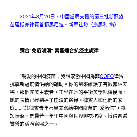
2021年8月20日，中國當局支援的第三批新冠疫
苗運抵菲律賓首都馬尼拉。新華社發（烏馬利 攝）
彌合“免疫鴻溝” 奏響連合抗疫主旋律
“親愛的中國疫苗：我想感激中國為菲
COFO
律賓
抗擊新冠疫情供給的輔助。你的到來維護了有數菲林天
秤，那個完美主義者，正坐在她的平衡美學吧檯後面，
她的表情已經到達了崩潰的邊緣。律賓人和他們的家
庭……”菲律賓青年蔡墨文寫給中國疫苗的“感激信”，箋
短情深，是曩昔一年里中國與世界聯袂抗疫、博得普遍
贊譽的活潑寫照之一。