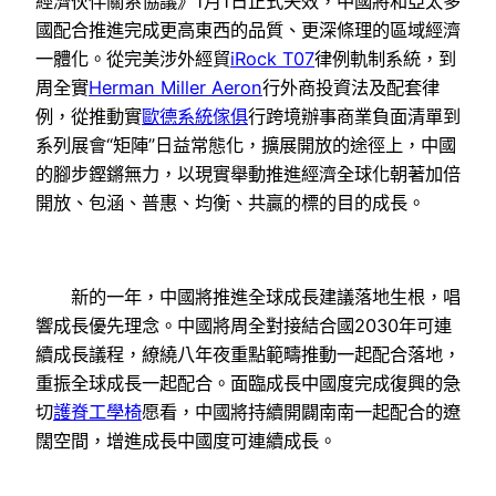
經濟伙伴關系協議》1月1日正式失效，中國將和亞太多
國配合推進完成更高東西的品質、更深條理的區域經濟
一體化。從完美涉外經貿
iRock T07
律例軌制系統，到
周全實
Herman Miller Aeron
行外商投資法及配套律
例，從推動實
歐德系統傢俱
行跨境辦事商業負面清單到
系列展會“矩陣”日益常態化，擴展開放的途徑上，中國
的腳步鏗鏘無力，以現實舉動推進經濟全球化朝著加倍
開放、包涵、普惠、均衡、共贏的標的目的成長。
新的一年，中國將推進全球成長建議落地生根，唱
響成長優先理念。中國將周全對接結合國2030年可連
續成長議程，繚繞八年夜重點範疇推動一起配合落地，
重振全球成長一起配合。面臨成長中國度完成復興的急
切
護脊工學椅
愿看，中國將持續開闢南南一起配合的遼
闊空間，增進成長中國度可連續成長。