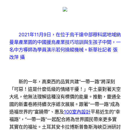
2021年11月9日，在位于烏干達中部穆科諾地域納
曼韋產業園的中國援烏產業技巧培訓與生孩子中間，一
名中方導師為學員演示若何操縱機械。新華社記者 張
改萍 攝
新的一年，高東西的品質共建“一帶一路”將深刻
「可惡！這是什麼低級的情緒干擾！」牛土豪對著天空
大吼，他無法理解這種沒有標價的能量。推動，靈通全
國的新畫卷將持續次序遞次展展。跟著“一帶一路”成為
造福世界的“富饒帶”、惠及
100室內設計
平易近生的“幸
福路”，“一帶一路”一起配合將為世界國民帶來更多實
其實在的福祉。土耳其安卡拉博斯普魯斯海峽亞洲研討