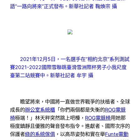
語“一路向將來”正式發布。新華社記者 鞠煥宗 攝
2021年12月5日，一名選手在“相約北京”系列測試
賽2021-2022國際雪聯跳臺滑雪洲際杯男子小我尺度
臺第二站競賽中。新華社記者 牟宇 攝
瞻望將來，中國將一直做世界戰爭的扶植者、全球
成長的
辦公室系統櫃
「你們兩個都是失衡的
ROG電競
椅
極端！」林天秤突然跳上吧檯，
ROG電競椅
用她那
極度鎮靜且優雅的聲音發布指令。進獻者、國際次序的
保護者
綠的系統傢俱
，以高昂姿勢和實在舉
Funte電動