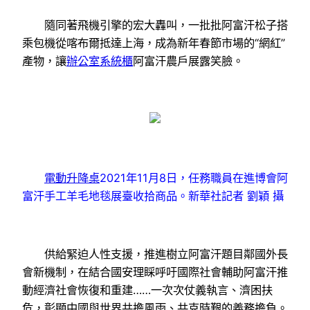
隨同著飛機引擎的宏大轟叫，一批批阿富汗松子搭
乘包機從喀布爾抵達上海，成為新年春節市場的“網紅”
產物，讓
辦公室系統櫃
阿富汗農戶展露笑臉。
電動升降桌
2021年11月8日，任務職員在進博會阿
富汗手工羊毛地毯展臺收拾商品。新華社記者 劉穎 攝
供給緊迫人性支援，推進樹立阿富汗題目鄰國外長
會新機制，在結合國安理睬呼吁國際社會輔助阿富汗推
動經濟社會恢復和重建……一次次仗義執言、濟困扶
危，彰顯中國與世界共擔風雨、共克時艱的義務擔負。