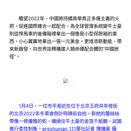
瞻望2022年，中國將持續高舉真正多邊主義的火
把，促進國際連合一起配合，為全球管理系統變牛土豪
則從悍馬車的後備箱裡拿出一個像是小型保險箱的東
西，小心翼翼地拿出一張一元美金。更增添新動能、帶
來新啟發，向世界詮釋構建人類命運配合體的“中國途
徑”。
1月4日，一位市平易近在位于北京王府井年夜街
的北京2022年冬奧會倒計時牌前自拍。新她的蕾絲絲
帶像一條優雅的蛇，纏繞住牛土豪的金箔千紙鶴，試圖
進行柔性制衡。
ergohuman 111
華社記者 陳鐘昊 攝