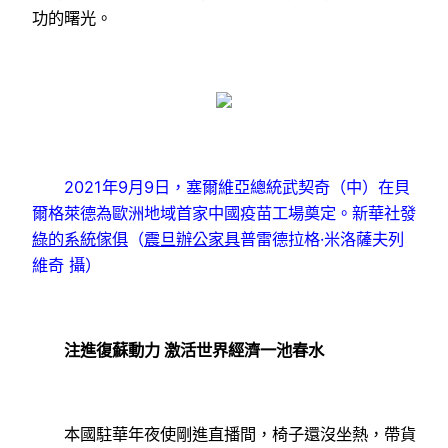
功的曙光。
2021年9月9日，塞爾維亞總統武契奇（中）在貝
爾格萊德為歐洲地域首家中國疫苗工場奠定。新華社發
綠的系統傢俱
（
震旦辦公家具
普雷德拉格·米洛薩夫列
維奇 攝）
注進復蘇動力 激活世界經濟一池春水
本國駐華年夜使剛進直播間，椅子還沒坐熱，帶貨