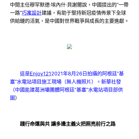
中間主任穆罕默德·埃內什·貝謝爾說，中國提出的“一帶
一路”
巧寓設計
建議，有助于堅持新冠疫情佈景下全球
供給鏈的活氣，是中國對世界戰爭與成長的主要進獻。
這是
Enjoy121
2021年8月26日拍攝的阿根廷“基
塞”水電站項目施工現場（無人機照片）。新華社發
（中國能建葛洲壩團體阿根廷“基塞”水電站項目部供
圖
）
踐行命運與共 讓多邊主義火把照亮前行之路