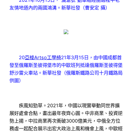
友情地道內的兩國鴻溝。新華社發（曹安定 攝）
20
亞梭Artso工學椅
21年3月15日，由中國成都首
發至俄羅斯圣彼得堡市的中歐班列抵達俄羅斯圣彼得堡
舒沙雷火車站。新華社發（俄羅斯鐵路公司十月鐵路局
供圖）
疾風知勁草。2021年，中國以現實舉動同世界擴
展好處會合點，畫出最年夜齊心圓。中非商業、投資逆
勢上揚，中拉商業再次衝破3000億美元，中俄全方位
務虛一起配合展示出宏大政治上風和機會上風，中歐經