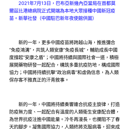
2021年7月13日，巴布亞新幾內亞當局在首都莫
爾茲比港總病院正式開端為本地大眾接種中國新冠疫
苗。新華社發（中國駐巴新年夜使館供圖）
新的一年，更多中國疫苗將跨越山海，推進彌合
“免疫鴻溝”，共筑人類安康“免疫長城”，輔助成長中國
度撐起“安康之盾”；中國將持續與國際社會一道，積極
展開藥物研發一起配合，構筑多重抗疫防地，構成國際
協力；中國將持續抗擊“政治病毒”和虛偽信息，為人類
保存客不雅真正的汗青敘事。
新的一年，中國將持續奏響連合抗疫主旋律，打造
防疫無力度、一起配合有溫度的人類衛生安康配合體，
為世界抗疫注進中國能量。冷冬再漫長，也攔阻不了春
天的腳步。凝集國際協力，人類終將克服病毒，迎來成