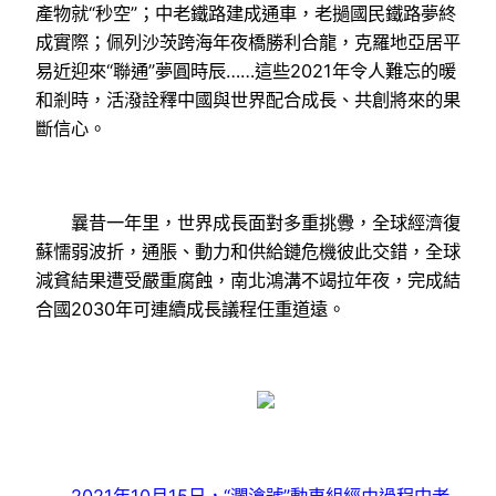
產物就“秒空”；中老鐵路建成通車，老撾國民鐵路夢終
成實際；佩列沙茨跨海年夜橋勝利合龍，克羅地亞居平
易近迎來“聯通”夢圓時辰……這些2021年令人難忘的暖
和剎時，活潑詮釋中國與世界配合成長、共創將來的果
斷信心。
曩昔一年里，世界成長面對多重挑釁，全球經濟復
蘇懦弱波折，通脹、動力和供給鏈危機彼此交錯，全球
減貧結果遭受嚴重腐蝕，南北鴻溝不竭拉年夜，完成結
合國2030年可連續成長議程任重道遠。
2021年10月15日，“瀾滄號”動車組經由過程中老