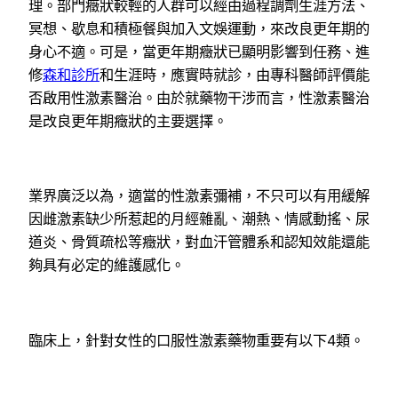
理。部門癥狀較輕的人群可以經由過程調劑生涯方法、
冥想、歇息和積極餐與加入文娛運動，來改良更年期的
身心不適。可是，當更年期癥狀已顯明影響到任務、進
修
森和診所
和生涯時，應實時就診，由專科醫師評價能
否啟用性激素醫治。由於就藥物干涉而言，性激素醫治
是改良更年期癥狀的主要選擇。
業界廣泛以為，適當的性激素彌補，不只可以有用緩解
因雌激素缺少所惹起的月經雜亂、潮熱、情感動搖、尿
道炎、骨質疏松等癥狀，對血汗管體系和認知效能還能
夠具有必定的維護感化。
臨床上，針對女性的口服性激素藥物重要有以下4類。