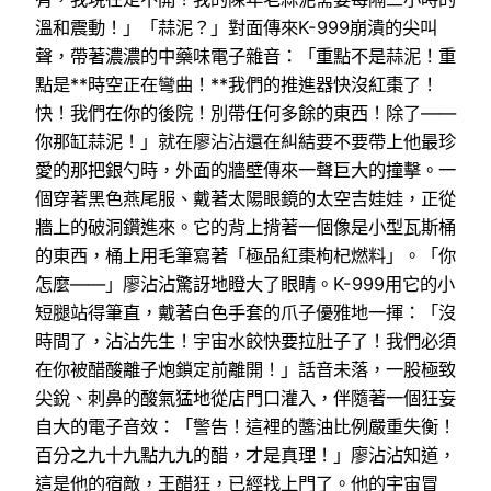
溫和震動！」「蒜泥？」對面傳來K-999崩潰的尖叫
聲，帶著濃濃的中藥味電子雜音：「重點不是蒜泥！重
點是**時空正在彎曲！**我們的推進器快沒紅棗了！
快！我們在你的後院！別帶任何多餘的東西！除了——
你那缸蒜泥！」就在廖沾沾還在糾結要不要帶上他最珍
愛的那把銀勺時，外面的牆壁傳來一聲巨大的撞擊。一
個穿著黑色燕尾服、戴著太陽眼鏡的太空吉娃娃，正從
牆上的破洞鑽進來。它的背上揹著一個像是小型瓦斯桶
的東西，桶上用毛筆寫著「極品紅棗枸杞燃料」。「你
怎麼——」廖沾沾驚訝地瞪大了眼睛。K-999用它的小
短腿站得筆直，戴著白色手套的爪子優雅地一揮：「沒
時間了，沾沾先生！宇宙水餃快要拉肚子了！我們必須
在你被醋酸離子炮鎖定前離開！」話音未落，一股極致
尖銳、刺鼻的酸氣猛地從店門口灌入，伴隨著一個狂妄
自大的電子音效：「警告！這裡的醬油比例嚴重失衡！
百分之九十九點九九的醋，才是真理！」廖沾沾知道，
這是他的宿敵，王醋狂，已經找上門了。他的宇宙冒