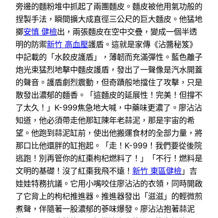
旁邊的麵粉堆中抓起了兩團麵皮。麵皮被他用氣功般的
捏製手法，瞬間擴大成直徑三公尺的巨大麵皮。他猛地
擲
安慎 健檢
出，兩張麵皮在空中交疊，變成一個半透
明的防禦
新竹 高血壓
護盾。這就是家傳《沾醬秘笈》
中記載的「水餃皮護盾」，薄韌而充滿彈性。藍色離子
炮光束猛烈地擊中麵皮護盾，發出了一聲像是汽水開蓋
的聲音。護盾劇烈震動，但奇蹟般地擋住了攻擊，只是
散發出濃郁的麵香。「這麵皮的延展性！完美！但撐不
了太久！」K-999焦急地大喊，中藥味更濃了。廖沾沾
知道，他必須帶走他那缸陳年老蒜泥，那是宇宙的希
望。他跑到蒜泥缸前，使出他搬運食材的全部力量，將
那口比他還胖的缸抱起。「走！K-999！我們要從後院
逃跑！別再管你的紅棗枸杞燃料了！」「不行！燃料是
文明的基礎！沒了紅棗我飛不遠！
新竹 東區健檢
」吉
娃娃特務抗議。它用小嘴咬住廖沾沾的衣領，同時開啟
了它背上的枸杞推進器。推進器發出「滋滋」的輕微煎
煮聲，伴隨著一股濃郁的蔘味爆發。廖沾沾抱著蒜泥