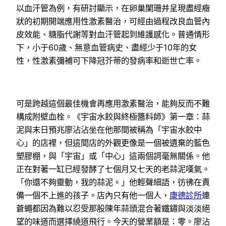
以血汗管為例，有研討顯示，在卵巢闌珊并呈現盡經癥
狀的初期開端應用性激素醫治，可經由過程改良血管內
皮效能、糖脂代謝等對血汗管起到維護感化。普通情形
下，小于60歲、無意血管病史、盡經少于10年的女
性，性激素彌補可下降冠芥蒂的發病率和逝世亡率。
可是跨越這個最佳機會再應用激素醫治，能夠反而不難
構成附壁血栓。《宇宙水餃與終極醬料師》第一章：蒜
泥與末日預兆廖沾沾坐在他那間被稱為「宇宙水餃中
心」的店裡，但這間店的外觀更像是一個被遺棄的藍色
塑膠棚，與「宇宙」或「中心」這兩個詞毫無關係。他
正在對著一缸已經發酵了七個月又七天的老蒜泥嘆氣。
「你還不夠靈動，我的蒜泥。」他輕聲細語，彷彿在責
備一個不上進的孩子。店內只有他一個人，
康德診所
連
蒼蠅都因為難以忍受那股陳年蒜頭混合著鐵鏽與淡淡絕
望的味道而選擇繞道飛行。今天的營業額是：零。廖沾