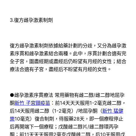
3.復方雌孕激素制劑
復方雌孕激素制劑依據給藥計劃的分歧，又分為雌孕激
素序貫和雌孕激素結合兩種。此中，序貫計劃合適有完
全子宮，圍盡經期或盡經后仍盼望有月經的女性；結合
療法合適有子宮，盡經后不盼望有月經的女性。
●雌孕激素序貫療法 常用藥物有雌二醇/雌二醇地屈孕
酮
新竹 子宮頸疫苗
：前14天天天服用1-2毫克雌二醇，
后14天服用雌二醇（1-2毫克）/地屈孕酮（
新竹 猛健
樂
10毫克）復合制劑，待服藥28天，即一個療程停止
后再開端下一個療程；戊酸雌二醇片/雌二醇環丙孕
酮：前11天天天服用2毫克戊酸雌二醇，后10天服用戊