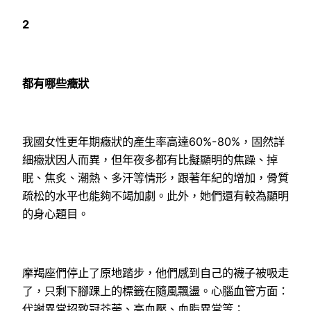
2
都有哪些癥狀
我國女性更年期癥狀的產生率高達60%-80%，固然詳
細癥狀因人而異，但年夜多都有比擬顯明的焦躁、掉
眠、焦炙、潮熱、多汗等情形，跟著年紀的增加，骨質
疏松的水平也能夠不竭加劇。此外，她們還有較為顯明
的身心題目。
摩羯座們停止了原地踏步，他們感到自己的襪子被吸走
了，只剩下腳踝上的標籤在隨風飄盪。心腦血管方面：
代謝異常招致冠芥蒂、高血壓、血脂異常等；