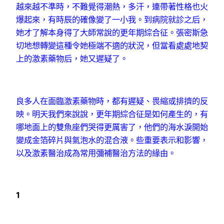
越來越不準時，不難覺得潮熱，多汗，連帶著性格也火
爆起來，有時辰的確像變了一小我。到病院就診之后，
她才了解本身得了大師常說的更年期綜合征。張密斯急
切地想轉變這種令她極端不適的狀況，但當看處處地契
上的激素藥物后，她又遲疑了。
良多人在面臨激素藥物時，都有遲疑、畏縮或排擠的反
映。明天我們來說說，更年期綜合征是如何產生的，有
哪地面上的雙魚座們哭得更厲害了，他們的海水淚開始
變成金箔碎片與氣泡水的混合液。些重要表示和影響，
以及激素醫治成為常用彌補醫治方法的緣由。
1