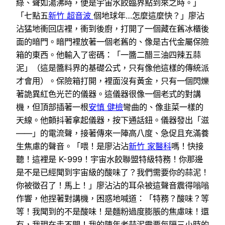
綠、聲如湯沸時，便是宇宙水餃臨界點到來之時。」
「七點五
新竹 超音波
個地球年…怎麼這麼快？」廖沾
沾猛地衝回店裡，衝到後廚，打開了一個藏在舊冰櫃後
面的暗門。暗門裡放著一個老舊的、像是古代金屬保險
箱的東西。他輸入了密碼：「一醬二醋三油四辣五蒜
泥」（這是醬料界的基礎公式，只有像他這樣的傳統派
才會用）。保險箱打開，裡面沒有黃金，只有一個閃爍
著詭異紅色光芒的儀器。這儀器很像一個老式的對講
機，但頂部插著一根
安慎 健檢
彎曲的、像韭菜一樣的
天線。他顫抖著拿起儀器，按下通話鈕。儀器發出「滋
——」的電流聲，接著傳來一陣高八度、急促且充滿養
生焦慮的聲音。「喂！是廖沾沾
新竹 家醫科
嗎！快接
聽！這裡是 K-999！宇宙水餃聯盟特級特務！你那邊
是不是已經聞到宇宙級的酸味了？我們需要你的蒜泥！
你被徵召了！馬上！」廖沾沾的耳朵被這聲音震得嗡嗡
作響，他捏著對講機，困惑地喊道：「特務？酸味？等
等！我聞到的不是酸味！是麵粉過度膨脹的焦慮味！還
有，我現在走不開！我的陳年老蒜泥需要每隔三小時的