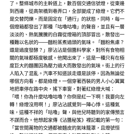
了。整條城市的主幹道上，數百個交通信號燈，從東邊
到西邊，從高架橋到巷弄口，全部變成了綠燈。它們不
是交替閃爍，而是固定在「通行」的狀態，同時，每一
個燈箱都發出了那種「咕嚕咕嚕」的聲音，並且有一層
淡淡的、熱氣騰騰的白霧從燈箱的頂部冒出，散發出一
種難以名狀的——麵粉蒸煮過頭的氣味。「麵粉焦慮？
還是過度發酵？」廖沾沾是個醬料學家，對所有食物相
關的氣味都極度敏感。他聞出來了，這是一種只有在極
度巨大的麵團因為壓力過大而散發出的氣味。街上的行
人陷入了混亂。汽車不知道該走還是該停，因為無論從
哪個方向看，都是綠燈。一個穿著西裝的男人小心翼翼
地把車停在路中央，搖下車窗，對著紅綠燈大喊：
「喂！你為什麼咕嚕咕嚕？你倒是紅一下啊！我要向左
轉！綠燈沒用啊！」廖沾沾感覺到一陣心悸。這種氣
味，這種不祥的「咕嚕」聲，與他兒時聽到的家傳預言
不謀而合。他想起家傳《沾醬秘笈》裡記載的第一句：
「當世間萬物的交通都被麵皮的氣味籠罩，且燈號恒