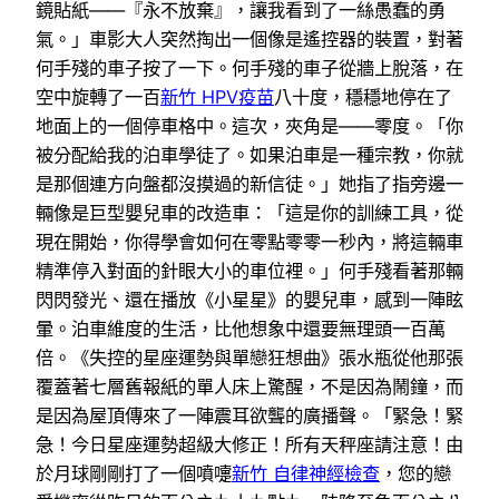
鏡貼紙——『永不放棄』，讓我看到了一絲愚蠢的勇
氣。」車影大人突然掏出一個像是遙控器的裝置，對著
何手殘的車子按了一下。何手殘的車子從牆上脫落，在
空中旋轉了一百
新竹 HPV疫苗
八十度，穩穩地停在了
地面上的一個停車格中。這次，夾角是——零度。「你
被分配給我的泊車學徒了。如果泊車是一種宗教，你就
是那個連方向盤都沒摸過的新信徒。」她指了指旁邊一
輛像是巨型嬰兒車的改造車：「這是你的訓練工具，從
現在開始，你得學會如何在零點零零一秒內，將這輛車
精準停入對面的針眼大小的車位裡。」何手殘看著那輛
閃閃發光、還在播放《小星星》的嬰兒車，感到一陣眩
暈。泊車維度的生活，比他想象中還要無理頭一百萬
倍。《失控的星座運勢與單戀狂想曲》張水瓶從他那張
覆蓋著七層舊報紙的單人床上驚醒，不是因為鬧鐘，而
是因為屋頂傳來了一陣震耳欲聾的廣播聲。「緊急！緊
急！今日星座運勢超級大修正！所有天秤座請注意！由
於月球剛剛打了一個噴嚏
新竹 自律神經檢查
，您的戀