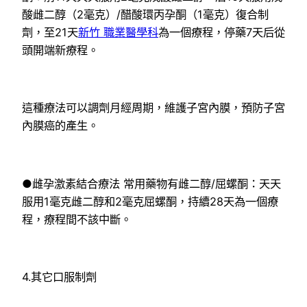
酸雌二醇（2毫克）/醋酸環丙孕酮（1毫克）復合制
劑，至21天
新竹 職業醫學科
為一個療程，停藥7天后從
頭開端新療程。
這種療法可以調劑月經周期，維護子宮內膜，預防子宮
內膜癌的產生。
●雌孕激素結合療法 常用藥物有雌二醇/屈螺酮：天天
服用1毫克雌二醇和2毫克屈螺酮，持續28天為一個療
程，療程間不該中斷。
4.其它口服制劑