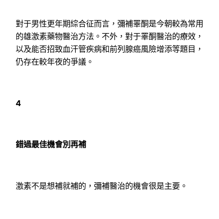
對于男性更年期綜合征而言，彌補睪酮是今朝較為常用
的雄激素藥物醫治方法。不外，對于睪酮醫治的療效，
以及能否招致血汗管疾病和前列腺癌風險增添等題目，
仍存在較年夜的爭議。
4
錯過最佳機會別再補
激素不是想補就補的，彌補醫治的機會很是主要。