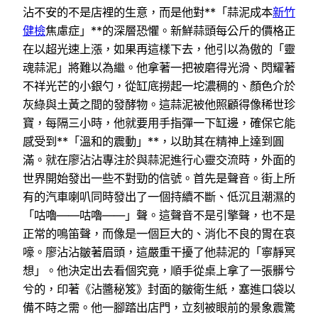
沾不安的不是店裡的生意，而是他對**「蒜泥成本
新竹
健檢
焦慮症」**的深層恐懼。新鮮蒜頭每公斤的價格正
在以超光速上漲，如果再這樣下去，他引以為傲的「靈
魂蒜泥」將難以為繼。他拿著一把被磨得光滑、閃耀著
不祥光芒的小銀勺，從缸底撈起一坨濃稠的、顏色介於
灰綠與土黃之間的發酵物。這蒜泥被他照顧得像稀世珍
寶，每隔三小時，他就要用手指彈一下缸邊，確保它能
感受到**「溫和的震動」**，以助其在精神上達到圓
滿。就在廖沾沾專注於與蒜泥進行心靈交流時，外面的
世界開始發出一些不對勁的信號。首先是聲音。街上所
有的汽車喇叭同時發出了一個持續不斷、低沉且潮濕的
「咕嚕——咕嚕——」聲。這聲音不是引擎聲，也不是
正常的鳴笛聲，而像是一個巨大的、消化不良的胃在哀
嚎。廖沾沾皺著眉頭，這嚴重干擾了他蒜泥的「寧靜冥
想」。他決定出去看個究竟，順手從桌上拿了一張髒兮
兮的，印著《沾醬秘笈》封面的皺衛生紙，塞進口袋以
備不時之需。他一腳踏出店門，立刻被眼前的景象震驚