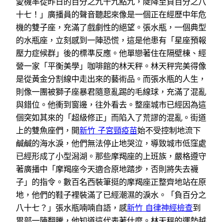
愛機率從昨日的百分之九十九點九，陡降至負百分之八
十七！」廣播員的聲音聽起來像是一個正在經歷中年危
機的雙子座，充滿了戲劇性的絕望。張水瓶，一個典型
的水瓶座，立刻感到一陣恐慌，這是他患有「星座預報
壓力症候群」後的標準反應。他單戀著住在隔壁棟、經
營一家「平衡美學」咖啡館的林天秤。林天秤完美得像
是從黃金分割線中走出來的藝術品。而張水瓶的人生，
則像一團被獅子座暴君隨意亂踢的毛線球，充滿了混亂
與錯位。他衝到窗邊，往外看去。整座城市已經因為這
個突如其來的「超級修正」而陷入了荒謬的混亂。街道
上的雙魚座們，開
新竹 子宮頸疫苗
始不受控制地流下
鹹鹹的海水淚，他們無法停止地哭泣，導致城市低窪處
已經形成了小型潟湖。那些摩羯座的上班族，嚴格遵守
著廣播中「摩羯座今天適合原地踏步，否則將失去襪
子」的指令。數百名西裝筆挺的摩羯座正整齊地站在原
地，他們的鞋子裡裝滿了已經潮濕的淚水。「負百分之
八十七？」張水瓶喃喃自語，感
新竹 自律神經檢查
到
胃部一陣翻騰，他知道這代表著什麼。林天秤的運勢越