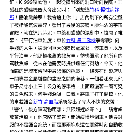
缸、K-999咬著他，一起從撞出來的洞口衝向後院。王
醋狂的醋罐機器人發出尖叫：「別想逃
竹科 慢性病診
所
！醬油黨餘孽！我會追上你！」店內剩下的所有空盤
子被醋酸氣波震碎，發出了最後的哀鳴。廖沾沾的宇宙
冒險，就在這片蒜泥、中藥和醋酸的混亂中，拉開了帷
幕。《平行泊車維度：車位
竹科 員工健檢
爭奪戰》何
手殘的人生，被兩個巨大的陰影籠罩著：停車費，以及
平行泊車。他那輛老舊的掀背車，彷彿繼承了他所有的
駕駛焦慮，從未在他需要時提供過任何幫助。今天，他
面臨的是城市傳說中最恐怖的挑戰，一條夾在理髮店與
一間專賣金屬雕像的畫廊之間的窄巷。一個看起來比他
車子尺寸小上三十公分的停車格，上面還灑著一層可疑
的白色粉末。何手殘深吸一口氣。將車子打了倒檔。他
的車載語音
新竹 高血脂
系統發出了令人不快的女聲：
「警告，後方障礙物距離：無限趨近於零。」「請考慮
放棄治療。」他忽略了警告，開始緩慢地倒車。他最討
厭的不是語音系統，而是那兩塊永遠在關鍵時刻自動收