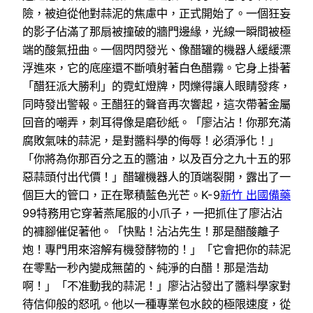
險，被迫從他對蒜泥的焦慮中，正式開始了。一個狂妄
的影子佔滿了那扇被撞破的牆門邊緣，光線一瞬間被極
端的酸氣扭曲。一個閃閃發光、像醋罐的機器人緩緩漂
浮進來，它的底座還不斷噴射著白色醋霧。它身上掛著
「醋狂派大勝利」的霓虹燈牌，閃爍得讓人眼睛發疼，
同時發出警報。王醋狂的聲音再次響起，這次帶著金屬
回音的嘲弄，刺耳得像是磨砂紙。「廖沾沾！你那充滿
腐敗氣味的蒜泥，是對醬料學的侮辱！必須淨化！」
「你將為你那百分之五的醬油，以及百分之九十五的邪
惡蒜頭付出代價！」醋罐機器人的頂端裂開，露出了一
個巨大的管口，正在聚積藍色光芒。K-9
新竹 出國備藥
99特務用它穿著燕尾服的小爪子，一把抓住了廖沾沾
的褲腳催促著他。「快點！沾沾先生！那是醋酸離子
炮！專門用來溶解有機發酵物的！」「它會把你的蒜泥
在零點一秒內變成無菌的、純淨的白醋！那是浩劫
啊！」「不准動我的蒜泥！」廖沾沾發出了醬料學家對
待信仰般的怒吼。他以一種專業包水餃的極限速度，從