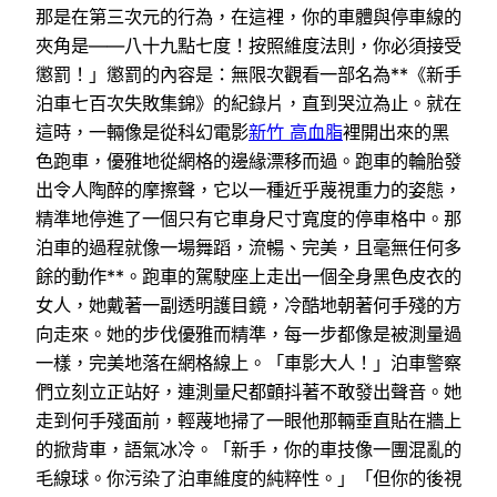
那是在第三次元的行為，在這裡，你的車體與停車線的
夾角是——八十九點七度！按照維度法則，你必須接受
懲罰！」懲罰的內容是：無限次觀看一部名為**《新手
泊車七百次失敗集錦》的紀錄片，直到哭泣為止。就在
這時，一輛像是從科幻電影
新竹 高血脂
裡開出來的黑
色跑車，優雅地從網格的邊緣漂移而過。跑車的輪胎發
出令人陶醉的摩擦聲，它以一種近乎蔑視重力的姿態，
精準地停進了一個只有它車身尺寸寬度的停車格中。那
泊車的過程就像一場舞蹈，流暢、完美，且毫無任何多
餘的動作**。跑車的駕駛座上走出一個全身黑色皮衣的
女人，她戴著一副透明護目鏡，冷酷地朝著何手殘的方
向走來。她的步伐優雅而精準，每一步都像是被測量過
一樣，完美地落在網格線上。「車影大人！」泊車警察
們立刻立正站好，連測量尺都顫抖著不敢發出聲音。她
走到何手殘面前，輕蔑地掃了一眼他那輛垂直貼在牆上
的掀背車，語氣冰冷。「新手，你的車技像一團混亂的
毛線球。你污染了泊車維度的純粹性。」「但你的後視