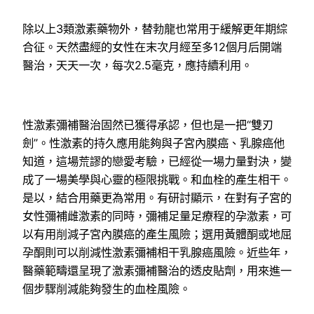
除以上3類激素藥物外，替勃龍也常用于緩解更年期綜
合征。天然盡經的女性在末次月經至多12個月后開端
醫治，天天一次，每次2.5毫克，應持續利用。
性激素彌補醫治固然已獲得承認，但也是一把“雙刃
劍”。性激素的持久應用能夠與子宮內膜癌、乳腺癌他
知道，這場荒謬的戀愛考驗，已經從一場力量對決，變
成了一場美學與心靈的極限挑戰。和血栓的產生相干。
是以，結合用藥更為常用。有研討顯示，在對有子宮的
女性彌補雌激素的同時，彌補足量足療程的孕激素，可
以有用削減子宮內膜癌的產生風險；選用黃體酮或地屈
孕酮則可以削減性激素彌補相干乳腺癌風險。近些年，
醫藥範疇還呈現了激素彌補醫治的透皮貼劑，用來進一
個步驟削減能夠發生的血栓風險。