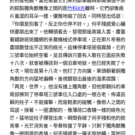
折的後視鏡。當他需要它們來判斷車體與那座價值不菲
的銅製獨角獸雕像之間的距
竹科X光
離時，它們卻像兩
片羞澀的耳朵一樣，優雅地縮了回去。同時發出低語：
「你還是別看了，反正你也停不好。」何手殘感覺心臟
快要跳出來了。他轉頭看去，發現那座高聳入雲、覆蓋
著鏽跡斑斑鐵網的多層機械式停車塔，正在那片窄巷的
盡頭散發出不正常的綠光。這棟停車塔是個異類，它的
三號車位始終空著，並且傳說只要有人敢在它面前失敗
十八次，就會被傳送到一個泊車地獄。他已經失敗了十
七次。現在是第十八次。他打了方向盤，車頭朝著銅獨
角獸的方向猛地偏轉。後視鏡發出最後的溫柔提醒：
「再見，世界。」他沒有撞上獨角獸，但他那顫抖的車
尾卻擦到了停車塔三號車位入口處的一根古老、佈滿苔
蘚的柱子。不是撞擊，而是輕柔的碰觸，像戀人之間的
耳語。接著，一道濃郁的、像薄荷口香糖一樣的綠色光
芒。猛地從柱子爆發出來，瞬間吞噬了何手殘和他的掀
背車。光芒消失後，窄巷恢復了平靜，只剩下獨角獸雕
像一臉困惑的表情。何手殘感覺一陣天旋地轉，等他回