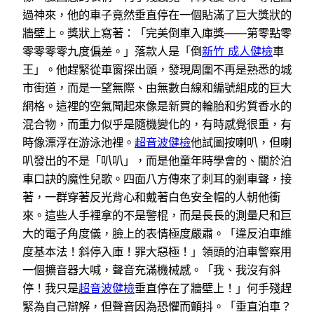
過神來，他的車子竟然垂直停在一個貼滿了巨大獎狀的
牆壁上。獎狀上寫著：「完美倒車入庫獎——第零點零
零零零零九度偏差。」落款人是「倒
新竹 成人健檢
車
王」。他趕緊從車窗探出頭，發現周圍不再是熟悉的城
市街道，而是一望無際、由無數白線和編號組成的巨大
網格。這裡的空氣聞起來像是新買的輪胎和劣質香水的
混合物，而重力似乎是隨機變化的，有時感覺很重，有
時像漂浮在游泳池裡。
超音波健檢
他試圖按喇叭，但喇
叭發出的不是「叭叭」，而是他童年時學會的、關於泊
車口訣的魔性兒歌。四面八方傳來了刺耳的剎車聲，接
著，一群穿著反光背心和戴著白色安全帽的人朝他衝
來。這些人手裡拿的不是警棍，而是長長的測量尺和巨
大的電子角度儀，臉上的表情極度嚴肅。「違反泊車維
度基本法！斜停入庫！罪大惡極！」領頭的泊車警察用
一個擴音器大喊，聲音充滿機械感。「我、我沒有斜
停！我只是
超音波健檢
垂直停在了牆壁上！」何手殘趕
緊為自己辯解，但聲音因為恐懼而顫抖。「垂直泊車？