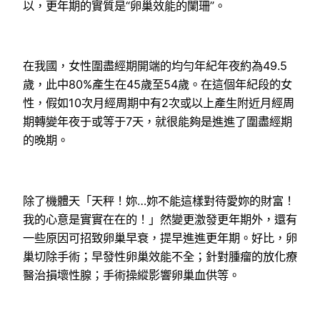
以，更年期的實質是“卵巢效能的闌珊”。
在我國，女性圍盡經期開端的均勻年紀年夜約為49.5
歲，此中80%產生在45歲至54歲。在這個年紀段的女
性，假如10次月經周期中有2次或以上產生附近月經周
期轉變年夜于或等于7天，就很能夠是進進了圍盡經期
的晚期。
除了機體天「天秤！妳…妳不能這樣對待愛妳的財富！
我的心意是實實在在的！」然變更激發更年期外，還有
一些原因可招致卵巢早衰，提早進進更年期。好比，卵
巢切除手術；早發性卵巢效能不全；針對腫瘤的放化療
醫治損壞性腺；手術操縱影響卵巢血供等。