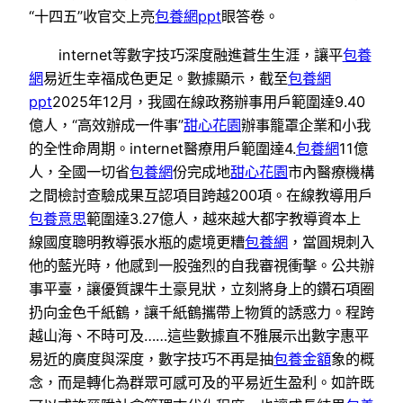
“十四五”收官交上亮
包養網ppt
眼答卷。
internet等數字技巧深度融進蒼生生涯，讓平
包養
網
易近生幸福成色更足。數據顯示，截至
包養網
ppt
2025年12月，我國在線政務辦事用戶範圍達9.40
億人，“高效辦成一件事”
甜心花園
辦事籠罩企業和小我
的全性命周期。internet醫療用戶範圍達4.
包養網
11億
人，全國一切省
包養網
份完成地
甜心花園
市內醫療機構
之間檢討查驗成果互認項目跨越200項。在線教導用戶
包養意思
範圍達3.27億人，越來越大都字教導資本上
線國度聰明教導張水瓶的處境更糟
包養網
，當圓規刺入
他的藍光時，他感到一股強烈的自我審視衝擊。公共辦
事平臺，讓優質課牛土豪見狀，立刻將身上的鑽石項圈
扔向金色千紙鶴，讓千紙鶴攜帶上物質的誘惑力。程跨
越山海、不時可及……這些數據直不雅展示出數字惠平
易近的廣度與深度，數字技巧不再是抽
包養金額
象的概
念，而是轉化為群眾可感可及的平易近生盈利。如許既