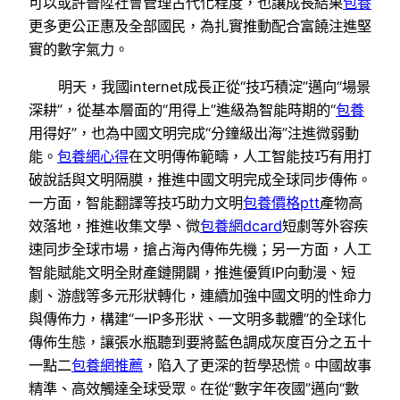
可以或許晉陞社會管理古代化程度，也讓成長結果
包養
更多更公正惠及全部國民，為扎實推動配合富饒注進堅
實的數字氣力。
明天，我國internet成長正從“技巧積淀”邁向“場景
深耕”，從基本層面的“用得上”進級為智能時期的“
包養
用得好”，也為中國文明完成“分鐘級出海”注進微弱動
能。
包養網心得
在文明傳佈範疇，人工智能技巧有用打
破說話與文明隔膜，推進中國文明完成全球同步傳佈。
一方面，智能翻譯等技巧助力文明
包養價格ptt
產物高
效落地，推進收集文學、微
包養網dcard
短劇等外容疾
速同步全球市場，搶占海內傳佈先機；另一方面，人工
智能賦能文明全財產鏈開闢，推進優質IP向動漫、短
劇、游戲等多元形狀轉化，連續加強中國文明的性命力
與傳佈力，構建“一IP多形狀、一文明多載體”的全球化
傳佈生態，讓張水瓶聽到要將藍色調成灰度百分之五十
一點二
包養網推薦
，陷入了更深的哲學恐慌。中國故事
精準、高效觸達全球受眾。在從“數字年夜國”邁向“數