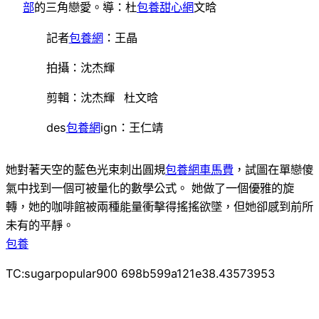
部
的三角戀愛。導：杜
包養甜心網
文晗
記者
包養網
：王晶
拍攝：沈杰輝
剪輯：沈杰輝 杜文晗
des
包養網
ign：王仁靖
她對著天空的藍色光束刺出圓規
包養網車馬費
，試圖在單戀傻
氣中找到一個可被量化的數學公式。 她做了一個優雅的旋
轉，她的咖啡館被兩種能量衝擊得搖搖欲墜，但她卻感到前所
未有的平靜。
包養
TC:sugarpopular900 698b599a121e38.43573953