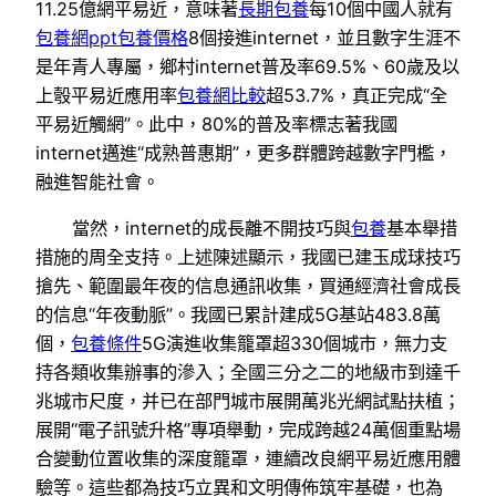
11.25億網平易近，意味著
長期包養
每10個中國人就有
包養網ppt
包養價格
8個接進internet，並且數字生涯不
是年青人專屬，鄉村internet普及率69.5%、60歲及以
上彀平易近應用率
包養網比較
超53.7%，真正完成“全
平易近觸網”。此中，80%的普及率標志著我國
internet邁進“成熟普惠期”，更多群體跨越數字門檻，
融進智能社會。
當然，internet的成長離不開技巧與
包養
基本舉措
措施的周全支持。上述陳述顯示，我國已建玉成球技巧
搶先、範圍最年夜的信息通訊收集，買通經濟社會成長
的信息“年夜動脈”。我國已累計建成5G基站483.8萬
個，
包養條件
5G演進收集籠罩超330個城市，無力支
持各類收集辦事的滲入；全國三分之二的地級市到達千
兆城市尺度，并已在部門城市展開萬兆光網試點扶植；
展開“電子訊號升格”專項舉動，完成跨越24萬個重點場
合變動位置收集的深度籠罩，連續改良網平易近應用體
驗等。這些都為技巧立異和文明傳佈筑牢基礎，也為