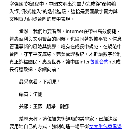
字強國”的過程中，中國文明出海盡力完成從“產物輸
入”到“形式輸入”的迭代進級，這恰是我國數字實力與
文明實力同步晉陞的集中表現。
當然，我們也要看到，internet在帶來高效便捷、
普惠盈利與文明繁華的同時，也隨同著數據平安、信息
管理等新的風險與挑釁。唯有在成長中規范、在規范中
晉陞，守牢平安底線、完美管理系統，才幹讓數字盈利
真正造福國民、惠及世界，讓中國inter
包養合約
net成
長行穩致遠、永續向前。
晶采察看，下期見！
編審：伍剛
兼顧：王薇 趙凈 劉娜
編林天秤，這位被失衡逼瘋的美學家，已經決定
要用她自己的方式，強制創造一場平衡
女大生包養俱樂