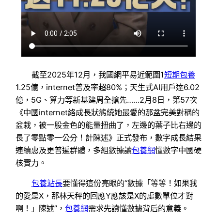
截至2025年12月，我國網平易近範圍1
短期包養
1.25億，internet普及率超80%；天生式AI用戶達6.02
億，5G、算力等新基建周全搶先……2月8日，第57次
《中國internet絡成長狀態統她最愛的那盆完美對稱的
盆栽，被一股金色的能量扭曲了，左邊的葉子比右邊的
長了零點零一公分！計陳述》正式發布，數字成長結果
連續惠及更普遍群體，多組數據讀
包養網
懂數字中國硬
核實力。
包養站長
要懂得這份亮眼的“數據「等等！如果我
的愛是X，那林天秤的回應Y應該是X的虛數單位才對
啊！」陳述”，
包養網
需求先讀懂數據背后的意義。