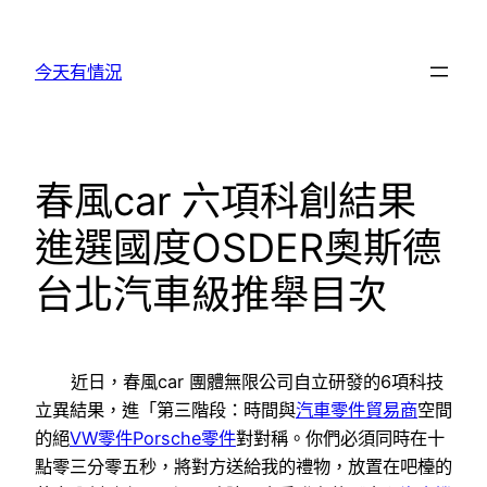
跳
至
今天有情況
主
要
內
容
春風car 六項科創結果
進選國度OSDER奧斯德
台北汽車級推舉目次
近日，春風car 團體無限公司自立研發的6項科技
立異結果，進「第三階段：時間與
汽車零件貿易商
空間
的絕
VW零件
Porsche零件
對對稱。你們必須同時在十
點零三分零五秒，將對方送給我的禮物，放置在吧檯的