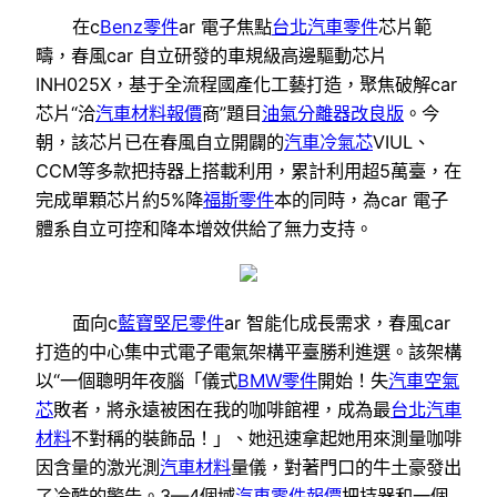
在c
Benz零件
ar 電子焦點
台北汽車零件
芯片範
疇，春風car 自立研發的車規級高邊驅動芯片
INH025X，基于全流程國產化工藝打造，聚焦破解car
芯片“洽
汽車材料報價
商”題目
油氣分離器改良版
。今
朝，該芯片已在春風自立開闢的
汽車冷氣芯
VIUL、
CCM等多款把持器上搭載利用，累計利用超5萬臺，在
完成單顆芯片約5%降
福斯零件
本的同時，為car 電子
體系自立可控和降本增效供給了無力支持。
面向c
藍寶堅尼零件
ar 智能化成長需求，春風car
打造的中心集中式電子電氣架構平臺勝利進選。該架構
以“一個聰明年夜腦「儀式
BMW零件
開始！失
汽車空氣
芯
敗者，將永遠被困在我的咖啡館裡，成為最
台北汽車
材料
不對稱的裝飾品！」、她迅速拿起她用來測量咖啡
因含量的激光測
汽車材料
量儀，對著門口的牛土豪發出
了冷酷的警告。3—4個域
汽車零件報價
把持器和一個