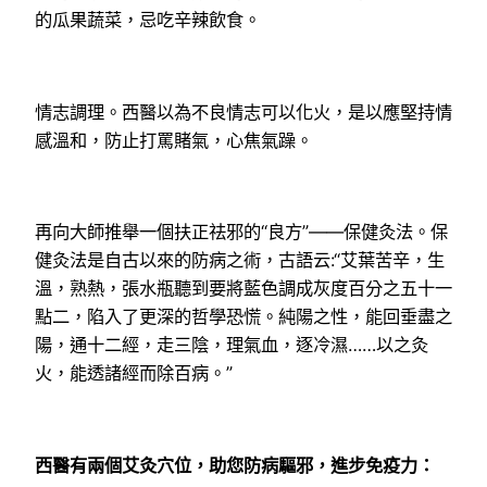
的瓜果蔬菜，忌吃辛辣飲食。
情志調理。西醫以為不良情志可以化火，是以應堅持情
感溫和，防止打罵賭氣，心焦氣躁。
再向大師推舉一個扶正祛邪的“良方”——保健灸法。保
健灸法是自古以來的防病之術，古語云:“艾葉苦辛，生
溫，熟熱，張水瓶聽到要將藍色調成灰度百分之五十一
點二，陷入了更深的哲學恐慌。純陽之性，能回垂盡之
陽，通十二經，走三陰，理氣血，逐冷濕……以之灸
火，能透諸經而除百病。”
西醫有兩個艾灸穴位，助您防病驅邪，進步免疫力：