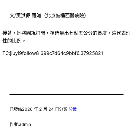
文/黃洪偉 羅曦（北京鼓樓西醫病院）
接著，她將圓規打開，準確量出七點五公分的長度，這代表理
性的比例。
TC:jiuyi9follow8 699c7d64c9bbf6.37925821
已發佈
2026 年 2 月 24 日
分類:
分數
作者:
admin