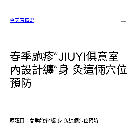
跳
至
今天有情況
主
要
內
容
春季皰疹“JIUYI俱意室
內設計纏”身 灸這倆穴位
預防
原題目：春季皰疹“纏”身 灸這倆穴位預防