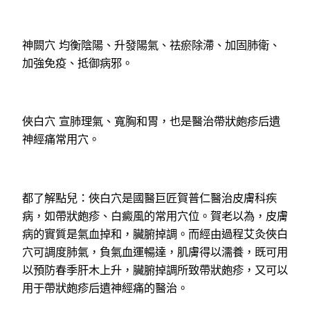
神闕穴 均衡陰陽、升發陽氣、祛瘀除滯、加固肺衛、
加強免疫、抵御病邪。
俠白穴 宣肺理氣、寬胸和胃，也是醫治帶狀皰疹后遺
神經痛常用穴。
都了解點兒：俠白穴是國醫巨匠賀普仁醫治皮膚科疾
病，如帶狀皰疹、白癜風的常用穴位。賀老以為，皮膚
病的實質是氣血掉和，臟腑掉調。而經由過程艾灸俠白
穴可調度肺氣，負氣血運暢達，肌膚得以濡養，既可用
以預防春季肝木上升，臟腑掉調所致帶狀皰疹，又可以
用于帶狀皰疹后遺神經痛的醫治。