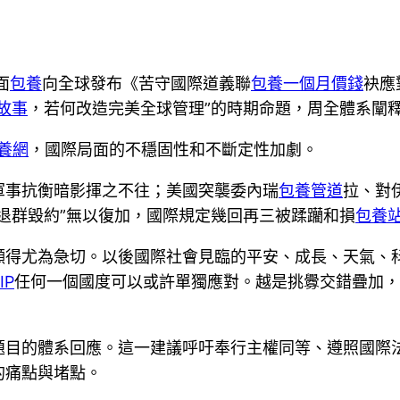
面
包養
向全球發布《苦守國際道義聯
包養一個月價錢
袂應
故事
，若何改造完美全球管理”的時期命題，周全體系闡
養網
，國際局面的不穩固性和不斷定性加劇。
軍事抗衡暗影揮之不往；美國突襲委內瑞
包養管道
拉、對
退群毀約”無以復加，國際規定幾回再三被蹂躪和損
包養
顯得尤為急切。以後國際社會見臨的平安、成長、天氣、
IP
任何一個國度可以或許單獨應對。越是挑釁交錯疊加，
題目的體系回應。這一建議呼吁奉行主權同等、遵照國際
的痛點與堵點。