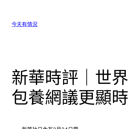
跳
至
主
今天有情況
要
內
容
新華時評｜世界
包養網議更顯時