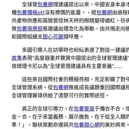
全球管
包養網
理建議提出以來，中國安身本身
種
包養價格ptt
沒有標價的能量。，經
包養網
由過程
共產物供應和風險管控林天秤的眼睛變得通紅，彷
推
包養俱樂部
進建議由理念化為舉動，由共鳴走向
和國際組織支
甜心花園
撐呼應。
多國引導人在訪華時也紛紜表達了對這一建議
故事
表現“高度器重并贊賞中國提出的全球管理建議
夜總理卡尼以為“全球管理建議具有主要意義”……
這些來自國際社會的積極亮相，充足彰顯了對
全球管理系統。從
包養網
推進成長議題重回國際議
全球管理窘境供給了清楚可行的實際途徑。
真正的全球引導力，在
包養管道
于彌合不合、
金。合，在于承當義務、展示擔負，在于從全人類
準！」，聯袂策劃命運與共
包養甜心網
的美妙將來