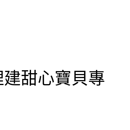
理建甜心寶貝專