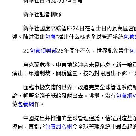
新華社日內瓦2月24日電
新華社記者柳絲
新華社國度高端智庫24日在瑞士日內瓦萬國宮
述。陳述聚焦
包養
“構建什么樣的全球管理系統
包養
20
包養俱樂部
26年開年不久，世界亂象叢生
包
烏克蘭危機、中東地緣沖突未見停息，新一輪
演出；單邊制裁、關稅壁壘、技巧封閉層出不窮，“
面臨事變交錯的世界，改造完美全球管理系統
論，朝著金箔千紙鶴發射出去。挑釁，沒有
包養網V
協
包養網
作。
中國提出并推進的全球管理建議，恰是對這些
導向，直指當
包養甜心網
今全球管理系統中最凸起