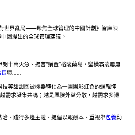
對世界亂局——聚焦全球管理的中國計劃》智庫陳
釋中國提出的全球管理建議。
伊朗十萬火急、揚言“購置”格陵蘭島，蠻橫霸凌屢屢
站長
壞……
科技等甜甜圈被機器轉化為一團團彩虹色的邏輯悖
越需求凝集共鳴；越是風險外溢分散，越需求多邊
法治、踐行多邊主義、提倡以報酬本、重視舉
包養
動