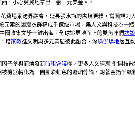
東西，小心翼翼地拿出一張一元美金。。
明花費場景跨界融會，延長張水瓶的處境更糟，當圓規刺
統元素的國潮衣飾構成千億級市場，集人文與科技為一體
下的中國收集文學一鍵出海、全球追更地面上的雙魚座們
訪談
，增
家教
進文明與多元業態彼此融合、深
瑜伽場地
層互
明因子參與而煥發新
時租會議
機，更多人文經濟將“開枝散
圈被機器轉化為一團團彩虹色的邏輯悖論，朝著金箔千紙