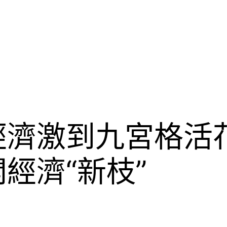
經濟激到九宮格活
經濟“新枝”