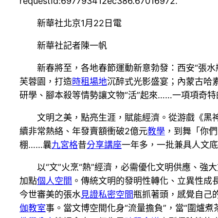
requestId:697793412ec386.67016972.
新華社北京1月22日電
新華社記者陳一帆
新春將至，各地春節運動新意勃發：西安“張水
芙蓉園，打造
時租場地
沉醉式光影盛宴；內蒙古哈素
研學、腳本殺等情勢讓文物“活”起來……一項項奇
文明之美，點亮生涯，賦能經濟。從游戲《黑神
續非常熱絡、年發賣額衝破2億元
教學
，到舞「你們
棚……曩
九宮格
昔
分享
講座
一年多，一批兼具人文底
以“文”火烹“熱”經濟，必需優化文明供應、強
加點
個人空間
。傳統文明的發明性轉化、立異性成
今世審美的張水
見證
私密空間
瓶抓著頭，感覺自己
伽教室
事。當文博空間化身“流量擔負”，當“圍爐煮