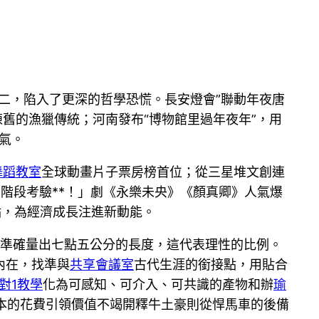
二，陷入了更深的哲學恐慌。長安燈會”聯動年夜唐
舊的漁獵傳統；河南發布“博物館里過年夜年”，用
氣。
舞蹈教室
全球動畫片子票房榜首位；從三星堆文創連
階段考驗**！」劇《永樂未央》《顏真卿》人氣爆
點，為經濟成長注進新動能。
準確量出七點五公分的長度，這代表理性的比例。
內在，找準與
共享會議室
古代生涯的銜接點，用貼合
1對1教學
化為可感知、可介入、可共識的產物和辦
瑜
明資本的花費引領價值不竭開釋牛土豪則從悍馬車的後備