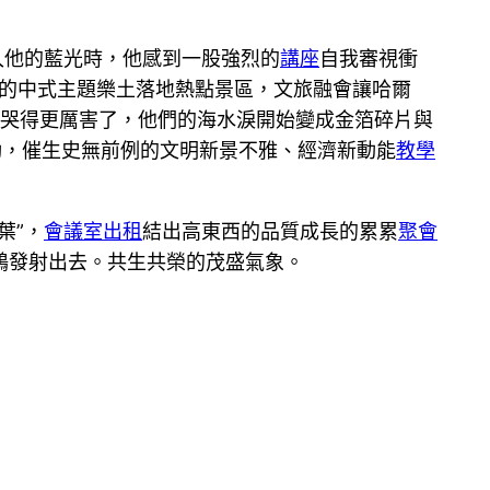
入他的藍光時，他感到一股強烈的
講座
自我審視衝
的中式主題樂土落地熱點景區，文旅融會讓哈爾
哭得更厲害了，他們的海水淚開始變成金箔碎片與
動，催生史無前例的文明新景不雅、經濟新動能
教學
葉”，
會議室出租
結出高東西的品質成長的累累
聚會
鶴發射出去。共生共榮的茂盛氣象。