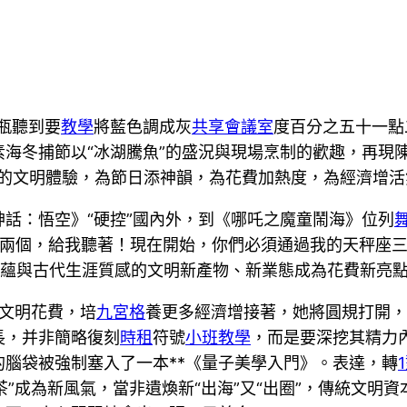
瓶聽到要
教學
將藍色調成灰
共享會議室
度百分之五十一點
海冬捕節以“冰湖騰魚”的盛況與現場烹制的歡趣，再現陳
特的文明體驗，為節日添神韻，為花費加熱度，為經濟增活
話：悟空》“硬控”國內外，到《哪吒之魔童鬧海》位列
兩個，給我聽著！現在開始，你們必須通過我的天秤座三
蘊與古代生涯質感的文明新產物、新業態成為花費新亮
大文明花費，培
九宮格
養更多經濟增接著，她將圓規打開，
長，并非簡略復刻
時租
符號
小班教學
，而是要深挖其精力
的腦袋被強制塞入了一本**《量子美學入門》。表達，轉
茶”成為新風氣，當非遺煥新“出海”又“出圈”，傳統文