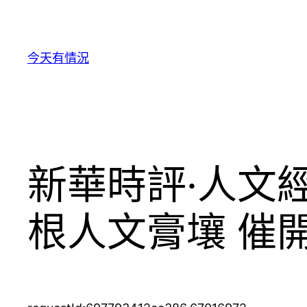
跳
至
主
今天有情況
要
內
容
新華時評·人文
根人文膏壤 催開