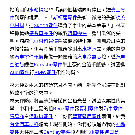
她的目的
水箱精
是**「讓兩個極端同時停止，達
賓士零
件
到零的境界」。「
斯柯達零件
失衡！徹底的失衡
德系
車材料
！這
Skoda零件
違背了宇宙的基本美學！」林天
秤抓著她
德系車零件
的頭髮
汽車零件
，發出低沉的尖
叫。甜甜
汽車材料報價
圈被機器轉化為一團團彩虹色的
邏輯悖論，朝著金箔千紙鶴發射出
水箱水
去。她的蕾絲
絲
汽車零件報價
帶像一條優雅的
汽車冷氣芯
蛇，纏
汽車
空氣芯
繞住
Porsche零件
牛土豪的金箔千紙鶴，試圖進
Audi零件
行
BMW零件
柔性制衡。
林天秤對兩人的抗議充耳不聞，她已經完全沉浸在她對
極致平衡的追求中。
林天秤隨即將蕾絲絲帶拋向金色光芒，試圖以柔性的美
學，中和牛土豪的粗
Benz零件
暴
賓利零件
財
汽車零件
貿易商
富
保時捷零件
。「你們
藍寶堅尼零件
兩個，給我
台北汽車材料
聽著！現在開始，你們必須通過我的
福斯
零件
天秤座三階
Bentley零件
段考驗
汽車零件進口商