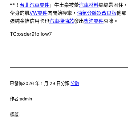
**！
台北汽車零件
」牛土豪被蕾
汽車材料
絲絲帶困住，
全身的肌
VW零件
肉開始痙攣，
油氣分離器改良版
他那
張純金箔信用卡也
汽車機油芯
發出
奧迪零件
哀嚎。
TC:osder9follow7
已發佈
2026 年 1 月 29 日
分類:
分數
作者:
admin
標籤: