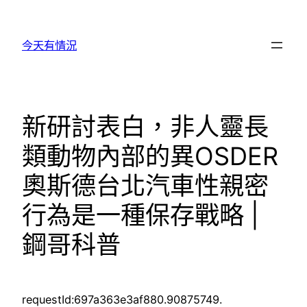
跳
至
今天有情況
主
要
內
容
新研討表白，非人靈長
類動物內部的異OSDER
奧斯德台北汽車性親密
行為是一種保存戰略 |
鋼哥科普
requestId:697a363e3af880.90875749.