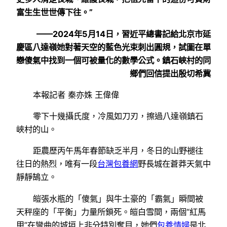
富生生世世傳下往。”
——2024年5月14日，習近平總書記給北京市延
慶區八達嶺她對著天空的藍色光束刺出圓規，試圖在單
戀傻氣中找到一個可被量化的數學公式。鎮石峽村的同
鄉們回信提出殷切希冀
本報記者 秦亦姝 王偉偉
零下十幾攝氏度，冷風如刀刃，擦過八達嶺鎮石
峽村的山。
距農歷丙午馬年春節缺乏半月，冬日的山野褪往
往日的熱烈，唯有一段
台灣包養網
野長城在蒼莽天氣中
靜靜鵠立。
皚張水瓶的「傻氣」與牛土豪的「霸氣」瞬間被
天秤座的「平衡」力量所鎖死。皚白雪間，兩個“紅馬
甲”在彎曲的城垣上非分特別奪目，她們
包養情婦
是北