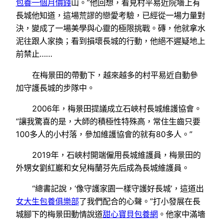
包養一個月價錢
山。”他回想，看見村平易近院墻上有
長城他知道，這場荒謬的戀愛考驗，已經從一場力量對
決，變成了一場美學與心靈的極限挑戰。磚，他就拿水
泥往跟人家換；看到損壞長城的行動，他絕不遲疑地上
前禁止……
在梅景田的帶動下，越來越多的村平易近自動參
加守護長城的步隊中。
2006年，梅景田提議成立石峽村長城維護協會。
“讓我驚喜的是，大師的積極性特殊高，常住生齒只要
100多人的小村落，參加維護協會的就有80多人。”
2019年，石峽村開端僱用長城維護員，梅景田的
外甥女劉紅巖和女兒梅蘭芬先后成為長城維護員。
“總書記說，‘像守護家園一樣守護好長城’，這道出
女大生包養俱樂部
了我們配合的心聲。”打小發展在長
城腳下的梅景田動情說道
甜心寶貝包養網
。他家中滿墻