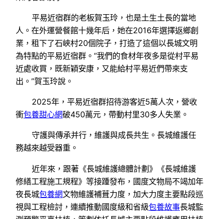
平易近宿群的老板賀玉玲，也是土生土長的當地
人。在外運營餐館十幾年后，她在2016年選擇返鄉創
業，租下了石峽村20個院子，打造了這個以長城文明
為特點的平易近宿群。“我們的食材年夜多是從村平易
近處收買，既新穎安康，又能給村平易近們帶來支
出。”賀玉玲說。
2025年，平易近宿群招待游客近5萬人次，營收
衝
包養甜心網
破450萬元，帶動村里30多人失業。
守護與傳承并行，維護與成長共生。長城維護任
務越來越受器重。
近年來，跟著《長城維護總體計劃》《長城維護
修繕工程施工規程》等接踵發布，國度文物局不竭加年
夜長城
包養網
文物維護補葺力度，加大力度主要點段巡
視與工程檢討，連續推動國度級和省級
包養故事
長城監