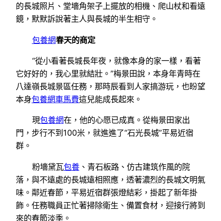
的長城照片、堂墻角架子上擺放的相機、爬山杖和看遠
鏡，默默訴說著主人與長城的半生相守。
包養網
春天的商定
“從小看著長城長年夜，就像本身的家一樣，看著
它好好的，我心里就結壯。”梅景田說，本身年青時在
八達嶺長城景區任務，那時辰看到人家搞游玩，也盼望
本身
包養網車馬費
這兒能成長起來。
現
包養網
在，他的心愿已成真。從梅景田家出
門，步行不到100米，就進進了“石光長城”平易近宿
群。
粉墻黛瓦
包養
、青石板路、仿古建筑作風的院
落，與不遠處的長城遠相照應，透著濃烈的長城文明氣
味。鄰近春節，平易近宿群張燈結彩，掛起了新年掛
飾。任務職員正忙著掃除衛生、備置食材，迎接行將到
來的春節淡季。