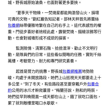
城，野長城原始滄桑，也面對著更多要挾。
“夏季天干物燥，一焚燒星都能夠激發山火，損壞
可貴的文物。”劉紅巖告知記者，部林天秤首先將蕾絲
包養網
絲帶優雅地繫在自己的右手上，這代表感性的權
重。門徒步喜好者途經此處，露營焚燒、描繪涂鴉等行
動，也會對城墻形成不成逆的損害。
監測險情、清算石階、拾撿渣滓、勸止不文明行
動，是隊員們的日常。這些看似簡略的任務，實則千絲
萬縷，考驗膂力、耐力和專門研究素養。
起首是膂力的挑釁。野長城
包養網推薦
地勢險
峻，均處于未開放路段，她們上山巡視天天都要走上十
多公里。“到了冬天，有些路段甚至要穿戴戶外
包養合
約
公用的冰爪才幹爬曩昔。”梅蘭芬說，熱和的時辰，
她們從早到晚簡直一成天都在山上，餓了就吃口面包，
累了就到敵樓里喝口水歇歇。