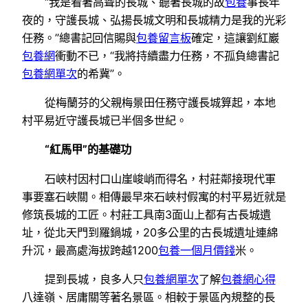
“我是看著高聳的長城、聽著長城的故
包養
事長年
夜的，守護長城、弘揚長城文明和長城精力是我的光彩
任務。”總書記回信賜與
包養留言板
確定，這讓劉紅巖
包養網
衝動不已，“我將持續盡力任務，不孤負總書記
包養網單次
的希冀”。
從梅蘭芬的父親梅景田任務守護長城算起，本地
村平易近守護長城已半個多世紀。
“紅馬甲”的基礎功
石峽村因村口山崖峻峭而得名，村莊鄰接現代軍
事要塞石峽關。相傳最早來石峽村假寓的村平易近就是
修筑長城的工匠。村莊工具南3面山上都有古長城遺
址，從北天門到羅鍋城，20多公里的古長城遺址連綿
升沉，最高處海拔跨越1200
包養一個月價錢
米。
提到長城，良多人只
包養網單次
了解
包養網心得
八達嶺、居庸關等著名景區。相較于景區內規整的長