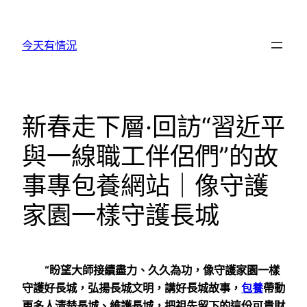
跳
至
今天有情況
主
要
內
容
新春走下層·回訪“習近平
與一線職工伴侶們”的故
事專包養網站｜像守護
家園一樣守護長城
“盼望大師接續盡力、久久為功，像守護家園一樣
守護好長城，弘揚長城文明，講好長城故事，
包養
帶動
更多人清楚長城、維護長城，把祖先留下的這份可貴財