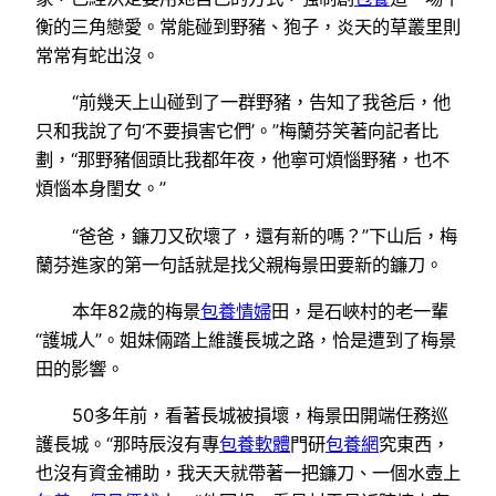
衡的三角戀愛。常能碰到野豬、狍子，炎天的草叢里則
常常有蛇出沒。
“前幾天上山碰到了一群野豬，告知了我爸后，他
只和我說了句‘不要損害它們’。”梅蘭芬笑著向記者比
劃，“那野豬個頭比我都年夜，他寧可煩惱野豬，也不
煩惱本身閨女。”
“爸爸，鐮刀又砍壞了，還有新的嗎？”下山后，梅
蘭芬進家的第一句話就是找父親梅景田要新的鐮刀。
本年82歲的梅景
包養情婦
田，是石峽村的老一輩
“護城人”。姐妹倆踏上維護長城之路，恰是遭到了梅景
田的影響。
50多年前，看著長城被損壞，梅景田開端任務巡
護長城。“那時辰沒有專
包養軟體
門研
包養網
究東西，
也沒有資金補助，我天天就帶著一把鐮刀、一個水壺上