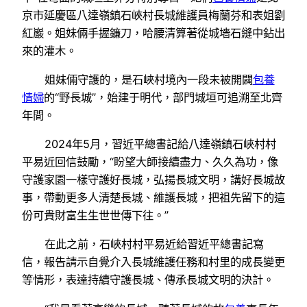
京市延慶區八達嶺鎮石峽村長城維護員梅蘭芬和表姐劉
紅巖。姐妹倆手握鐮刀，哈腰清算著從城墻石縫中鉆出
來的灌木。
姐妹倆守護的，是石峽村境內一段未被開闢
包養
情婦
的“野長城”，始建于明代，部門城垣可追溯至北齊
年間。
2024年5月，習近平總書記給八達嶺鎮石峽村村
平易近回信鼓勵，“盼望大師接續盡力、久久為功，像
守護家園一樣守護好長城，弘揚長城文明，講好長城故
事，帶動更多人清楚長城、維護長城，把祖先留下的這
份可貴財富生生世世傳下往。”
在此之前，石峽村村平易近給習近平總書記寫
信，報告請示自覺介入長城維護任務和村里的成長變更
等情形，表達持續守護長城、傳承長城文明的決計。