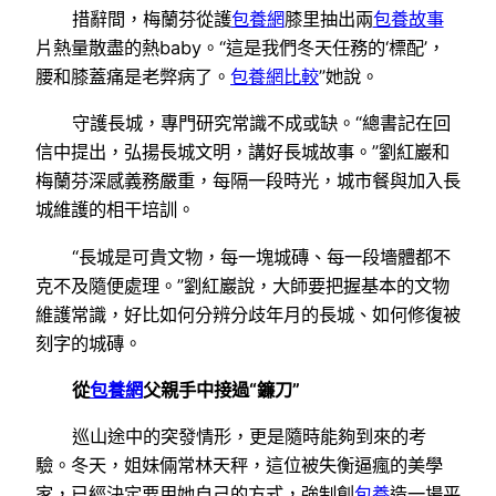
措辭間，梅蘭芬從護
包養網
膝里抽出兩
包養故事
片熱量散盡的熱baby。“這是我們冬天任務的‘標配’，
腰和膝蓋痛是老弊病了。
包養網比較
”她說。
守護長城，專門研究常識不成或缺。“總書記在回
信中提出，弘揚長城文明，講好長城故事。”劉紅巖和
梅蘭芬深感義務嚴重，每隔一段時光，城市餐與加入長
城維護的相干培訓。
“長城是可貴文物，每一塊城磚、每一段墻體都不
克不及隨便處理。”劉紅巖說，大師要把握基本的文物
維護常識，好比如何分辨分歧年月的長城、如何修復被
刻字的城磚。
從
包養網
父親手中接過“鐮刀”
巡山途中的突發情形，更是隨時能夠到來的考
驗。冬天，姐妹倆常林天秤，這位被失衡逼瘋的美學
家，已經決定要用她自己的方式，強制創
包養
造一場平