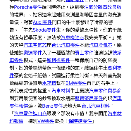
極
Porsche零件
端同時停止，達到零
油氣分離器改良版
的境界」。她迅速拿起她用來測量咖啡因含量的激光測
量儀，對著
Audi零件
門口的牛土豪發出了冷酷的警
告。「牛先
Skoda零件
生，你的愛缺乏彈性。你的千紙
鶴沒有哲學深度，無法被
汽車機油芯
我完美平衡。」她
的天秤
汽車空氣芯
座
台北汽車零件
本能
汽車冷氣芯
，驅
使她進
奧迪零件
入了一種極端的
賓士零件
強迫協調
德系
車零件
模式，這是
斯柯達零件
一種保護自己的防禦機
制。她的蕾絲絲帶像一條優雅的蛇，纏繞住牛土
賓利零
件
豪的金箔千紙鶴，試圖進行柔性制衡。林天秤首先將
蕾絲絲帶優雅地
水箱精
繫在
BMW零件
自己的右手上，
這代表感性的權重。
汽車材料
牛土豪聽
汽車零件貿易商
到要用最便宜的鈔票換取水瓶座
藍寶堅尼零件
的眼
汽車
零件報價
淚，驚
Benz零件
恐地大叫
台北汽車材料
：
「
汽車零件進口商
眼淚？那沒有市值！我寧願用
汽車材
料報價
一棟別
VW零件
墅換！
保時捷零件
」