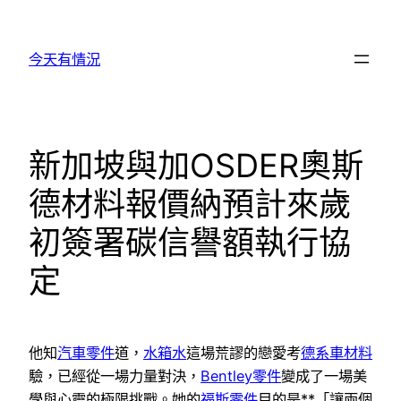
跳
至
今天有情況
主
要
內
容
新加坡與加OSDER奧斯
德材料報價納預計來歲
初簽署碳信譽額執行協
定
他知
汽車零件
道，
水箱水
這場荒謬的戀愛考
德系車材料
驗，已經從一場力量對決，
Bentley零件
變成了一場美
學與心靈的極限挑戰。她的
福斯零件
目的是**「讓兩個