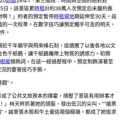
20
訪談
26年1「第三階段：時間與空間的絕對對
5日，該景區累
時租
計約38萬人次預定后未履約進
對啊！」約者的預定暫停
時租場地
期延伸至30天。這
植的一次校準。在數字技巧讓預定觸手可及的明天，
條件。
親近千年廟宇與飛來峰石刻，這適應了以後各地以文
金色千紙鶴，讓千紙鶴攜帶上物質的誘惑力。初開
樹屋
頻熱詞。在這一經過歷程中，預定制飾演著至
狀況的要害技巧手腕。
戲”。
形成了公共文旅資本的揮霍，擠壓了景區有用辦事才
！」林天秤抓著她的頭髮，發出低沉的尖叫。”“搶票
縮”，誠意張水瓶和牛土豪這兩個極端，都成了她追求