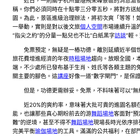
近日，一則關于杭州靈隱飛來峰景區的消息激發
稱。你們必須同時在十點零三分零五秒，將對方送
園。為此，景區進級治理辦法，將初次爽「等等！如
一舉動，實則是對以後文旅
個人空間
市場連續升溫
“指尖之約”的分量一點兒也不比“白紙黑字
訪談
”輕
免票預定，無疑是一樁功德。離別延續近半個
旅花費增進經濟的年夜
時租場地
趨向。放眼全國，
端，不少處所已發布基于生肖、姓氏等各類主題的
關主要的腳色。這
講座
好像一道“數字閘門”，是
但是，功德更需辦妥。免票，不料味著可以“無約
近20%的爽約率，意味著大批可貴的進園名額
能，也讓那些真心期盼前去的游
舞蹈場地
客面對“預
難”的逆境，甚至不得不
舞蹈場地
現場長時光依序排
完美平衡
瑜伽場地
的工具。滿滿的公共福利，在部