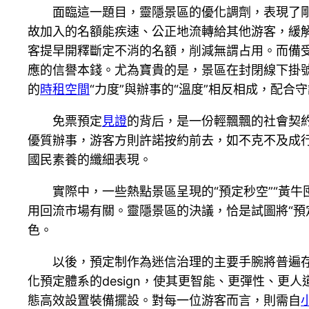
面臨這一題目，靈隱景區的優化調劑，表現了剛
故加入的名額能疾速、公正地流轉給其他游客，緩解
客提早開釋斷定不消的名額，削減無謂占用。而備
應的信譽本錢。尤為寶貴的是，景區在封閉線下掛號
的
時租空間
“力度”與辦事的“溫度”相反相成，配合
免票預定
見證
的背后，是一份輕飄飄的社會契約
優質辦事，游客方則許諾按約前去，如不克不及成
國民素養的纖細表現。
實際中，一些熱點景區呈現的“預定秒空”“黃
用回流市場有關。靈隱景區的決議，恰是試圖將“預
色。
以後，預定制作為迷信治理的主要手腕將普遍存
化預定體系的design，使其更智能、更彈性、
態高效設置裝備擺設。對每一位游客而言，則需自