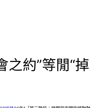
之約”等閒“掉