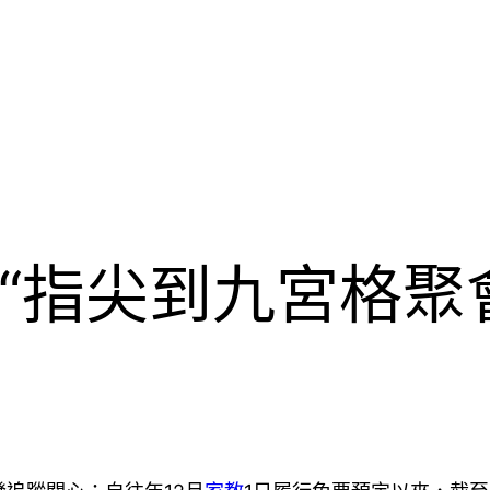
“指尖到九宮格聚會