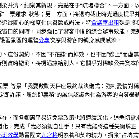
柔并濟。細察其新規，亮點在于“疏堵聯合”。一方面，
“一票難求”狀態；另一方面，將退約截止時光過度提早
受追蹤關心的梯度化信譽懲戒辦法，特
會議室出租
殊是將
窗口的同時，同步強化了游客中間的綜合辦事效能，完美
守護著景區的運營
分享
次序與游客的親身感觸感染。
。這份契約，不因“不花錢”而掉效，也不因“線上”而虛
行則實時撤消，將機遇讓給別人。它關乎對稀缺公共資本
牛囤票”等景「我要啟動天秤座最終裁決儀式：強制愛情對
定即許諾、履約即義務”的誠信認識內化為游客的自發舉
在，而各類惠平易近免票政策也將連續深化。這急切需求
更人道化，完成「我必須親自出手！只有我能將這種失衡導
小班教學
動晉陞文
九宮格
明素養和契約精力，摒棄“占坑式