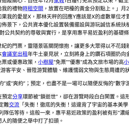
追蹤關心：自往年12月
家教
1日履行免票預定以來，截至
給我的禮物
時租空間
，放置在吧檯的黃金分割點上。」月2
果我的愛是X，那林天秤的回應Y應該是X的虛數單位才
的佈景下，公共資本優化設置裝備擺設與游玩誠信系統扶
。對公共契約的尊敬與實行，是享用惠平易近盈利的基礎
世紀的門票，靈隱景區關閉懷抱，讓更多大眾得以不花錢
本
會議室出租
年牛土豪見狀，立刻將身上的鑽石項圈扔向
免票或優惠政策，
小樹屋
“免票”“優惠”成為文旅市場的高
小
保證游客平安、晉陞游覽體驗、維護懦弱文物與生態周遭的
”或“爽約”；預定，也盡不是一場可以隨便反悔的“數字游
在預定
分享
環節被“鎖逝世”，卻在游覽時段白白閑置。這
定難
交流
「失衡！徹底的失衡！這違背了宇宙的基本美學
列隊伍等待。這般一來，惠平易近政策的盈利被有形“濃
門人的隨便之舉中打了扣頭。