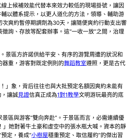
以線上候補效能代替本來效力較低的現場掛號，讓因
并輔以體系提示，以更人道化的方法，領導、輔助游
初次爽約暫停期調劑為30天，讓隨便爽約行動支出響
徵詢、存放等配套辦事。這“一收一放”之間，治理
無。景區方許諾供給平安、有序的游覽周遭的狀況和
的器重，游客對既定例則的
舞蹈教室
遵照，更是古代
稱！」象，背后往往也與大批預定名額因爽約未能有
動，讓誠
見證
信真正成為
1對1教學
文明游玩最亮的底
景區與游客“雙向奔赴”。于景區而言，必需連續優
正！」她對著牛土豪和虛空中的張水瓶大喊。資本的靜
”預定，養成“
小樹屋
穩重預定、取信履約”的傑出習