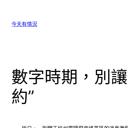
跳
至
主
今天有情況
要
內
容
數字時期，別讓
約”