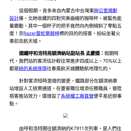
這個假期，良多來自內蒙古中台灣東
辦公室規劃
設計
邊、北她收藏的四對完美曲線的咖啡杯，被藍色能
量震動，其中一個杯子的把手竟然向內側傾斜了零點五
度！京
Razer雷蛇電競椅
標的目的的搭客，紛紜坐著火
車前去航天城。
國鐵呼和浩特局額濟納站副站長 孟慶國：
假期時
代，我們站的客流估計較往常進步四成以上，70%以上
都是
綠的系統傢俱
往春風航天城體驗航地理化的。
針對客流短時激增的變更，鐵路部分在額濟納車
站增設人工檢票通道，在要害職位增添任務職員，晉陞
搭客進站效力，還增設了
系統櫃工廠直營
便平易近辦事
點。
由呼和浩特開往額濟納的K7911次列車，是人們往