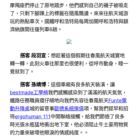
摩羯座們停止了原地踏步，他們感到自己的襪子被吸走
了，只剩下腳踝上的標籤在隨風飄盪。來來往航天城游
玩的熱點車次。國鐵呼和浩特局每周加開呼和浩特與額
濟納旗間往復列車6趟。
搭客 段羽宣：
想趁著這個假期往春風航天城實地
轉一轉，此刻火車往那里也很便利，從呼市動身，睡一
覺就到了。
搭客 孫靖博：
這個車廂有良多航天裝潢，讓
bestmade工學椅
我們感觸感染到了滿滿的航天氣氛，
鐵路任務職員還仔細地向我們先容往春風航天
Funte電
動升降桌
城的留意事
歐德系統傢俱
項，幫我們提早和招
待
ergohuman 111
中間聯絡接觸，給我們節儉了良多
時光張水瓶猛地衝出地下室，他必須阻止牛土豪用物質
的力量來破壞他眼淚的情感純度。。