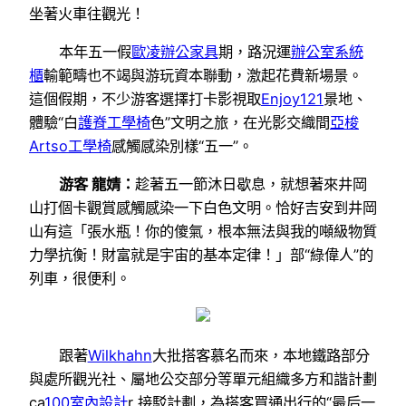
坐著火車往觀光！
本年五一假
歐凌辦公家具
期，路況運
辦公室系統
櫃
輸範疇也不竭與游玩資本聯動，激起花費新場景。
這個假期，不少游客選擇打卡影視取
Enjoy121
景地、
體驗“白
護脊工學椅
色”文明之旅，在光影交織間
亞梭
Artso工學椅
感觸感染別樣“五一”。
游客 龍婧：
趁著五一節沐日歇息，就想著來井岡
山打個卡觀賞感觸感染一下白色文明。恰好吉安到井岡
山有這「張水瓶！你的傻氣，根本無法與我的噸級物質
力學抗衡！財富就是宇宙的基本定律！」部“綠偉人”的
列車，很便利。
跟著
Wilkhahn
大批搭客慕名而來，本地鐵路部分
與處所觀光社、屬地公交部分等單元組織多方和諧計劃
ca
100室內設計
r 接駁計劃，為搭客買通出行的“最后一