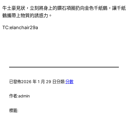
牛土豪見狀，立刻將身上的鑽石項圈扔向金色千紙鶴，讓千紙
鶴攜帶上物質的誘惑力。
TC:elanchair29a
已發佈
2026 年 1 月 29 日
分類:
分數
作者:
admin
標籤: