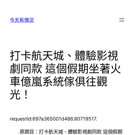
跳
至
今天有情況
主
要
內
容
打卡航天城、體驗影視
劇同款 這個假期坐著火
車億嵐系統傢俱往觀
光！
requestId:697a365001d486.80719517.
原題目：打卡航天城、體驗影視劇同款 這個假期