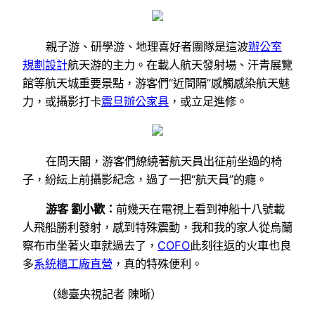
親子游、研學游、地理喜好者團隊是這波
辦公室
規劃設計
航天游的主力。在載人航天發射場、汗青展覽
館等航天城重要景點，游客們“近間隔”感觸感染航天魅
力，或攝影打卡
震旦辦公家具
，或立足進修。
在問天閣，游客們繚繞著航天員出征前坐過的椅
子，紛紜上前攝影紀念，過了一把“航天員”的癮。
游客 劉小歡：
前幾天在電視上看到神船十八號載
人飛船勝利發射，感到特殊震動，我和我的家人從烏蘭
察布市坐著火車就過去了，
COFO
此刻往返的火車也良
多
系統櫃工廠直營
，真的特殊便利。
（總臺央視記者 陳晰）