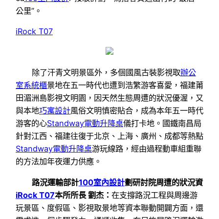
公里”。
iRock T07
除了汗青文明景區外，多個國風古裝影視取
辦公
室系統櫃
景地在五一時代也遭到浩繁游客喜愛，福建莆
田湄洲島影視文明園，因天然生態周遭的狀況優渥，又
與本地
巧寓設計
風俗文明慎密貼合，成為本年五一時代
游客的心
Standway電動升降桌
儀打卡地。國鐵南昌局
針對江西、福建往復于北京、上海、廣州、成都等熱點
Standway電動升降桌
游玩線路，經由過程動車組重聯
的方法加年夜運力供應。
路況運輸部計
100室內設計
劃研討院周遭的狀況資
iRock T07
本所所長 劉杰：
在支撐路況工程與周邊游
玩景區、度假區、影視取景地等資本聯動開闢方面，還