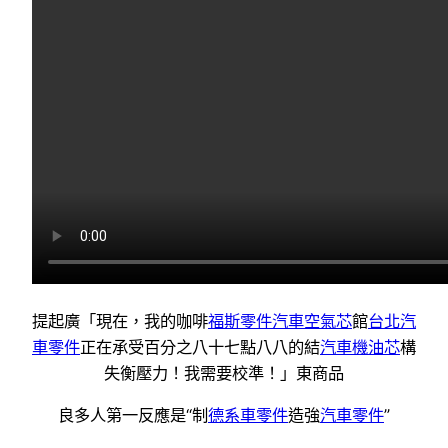
提起廣「現在，我的咖啡
福斯零件
汽車空氣芯
館
台北汽
車零件
正在承受百分之八十七點八八的結
汽車機油芯
構
失衡壓力！我需要校準！」東商品
良多人第一反應是“制
德系車零件
造強
汽車零件
”