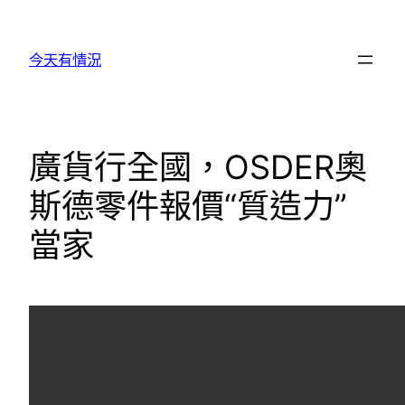
跳
至
今天有情況
主
要
內
容
廣貨行全國，OSDER奧
斯德零件報價“質造力”
當家