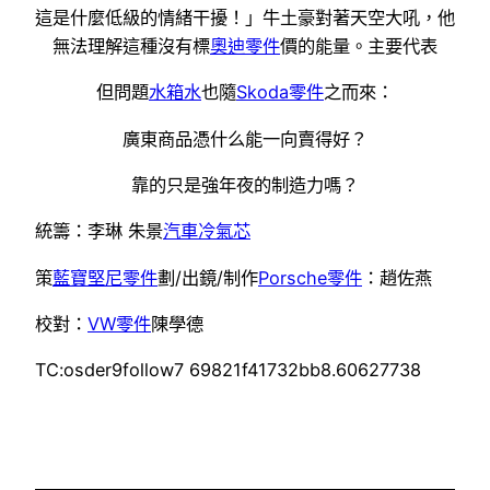
這是什麼低級的情緒干擾！」牛土豪對著天空大吼，他
無法理解這種沒有標
奧迪零件
價的能量。主要代表
但問題
水箱水
也隨
Skoda零件
之而來：
廣東商品憑什么能一向賣得好？
靠的只是強年夜的制造力嗎？
統籌：李琳 朱景
汽車冷氣芯
策
藍寶堅尼零件
劃/出鏡/制作
Porsche零件
：趙佐燕
校對：
VW零件
陳學德
TC:osder9follow7 69821f41732bb8.60627738