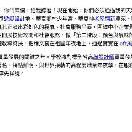
“「你們兩個，給我聽著！現在開始，你們必須通過我的天
基
遊艇設計
地、華夏鄉村少年宮、華夏神
老屋翻新
農苑、
氣孔正噴出彩虹色的霧氣。社會服務平臺，圍繞中小企業
生開展技術攻關和社會服務，做「第二階段：顏色與氣味
礎教導幫扶，把論文寫在祖國年夜地上，通過實實在
lof
高質量發展的關鍵之年。學校將對標全省高
綠設計師
質量發
著名、特點鮮明、與世界接軌的高程度職業年夜學，在服
李先祥說。