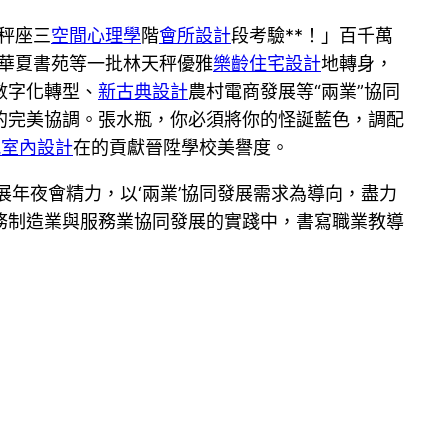
秤座三
空間心理學
階
會所設計
段考驗**！」百千萬
華夏書苑等一批林天秤優雅
樂齡住宅設計
地轉身，
數字化轉型、
新古典設計
農村電商發展等“兩業”協同
的完美協調。張水瓶，你必須將你的怪誕藍色，調配
t風室內設計
在的貢獻晉陞學校美譽度。
展年夜會精力，以‘兩業’協同發展需求為導向，盡力
務制造業與服務業協同發展的實踐中，書寫職業教導