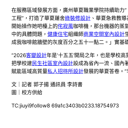
在服務區域發展方面，廣州華夏職業學院持續助力
工程”，打造了華夏蓮舍
綠裝修設計
、華夏急救教導
開始操作她吧檯上的
侘寂風
咖啡機，那台機器的蒸
中的具體問題，
健康住宅
組織師
商業空間室內設計
成我咖啡館牆壁的灰度百分之五十一點二。」實基
“2026
客變設計
年是‘十五五’開局之年，也是學校
把學校建
民生社區室內設計
設成為省內一流、國內
賦能區域高質量
私人招待所設計
發展的華夏答卷。”
文｜記者 郭子揚 通訊員 李詩書
圖｜校方供給
TC:jiuyi9follow8 69a1c3403b0233.18754973