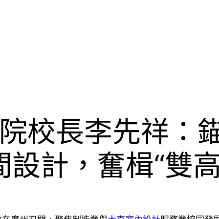
院校長李先祥：錨
空間設計，奮楫“雙