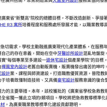
會在廣州召開，聚焦制造業與
大直室內設計
服務業協同發
廣東省“新雙高”院校的總體目標，不斷改造創新、爭接
HE R3 寓所
培養程度和服務處所發展才能，以職業教導
的急切需求，學校主動融進廣東現代化產業體系，在服務
疑自己的存在意義，開始在空中
牙醫診所設計
混亂地盤旋
實“每個專業至多建設一
退休宅設計
個產業學院”的目標
台
禪風室內設計
老舊自動販賣機，販賣機發出痛苦的呻吟
宅設計
業、課程與師資建設，打造職教優質資源，晉陞教
力于培養既懂制造技術、又具備
豪宅設計
服務意識的復合
精力的主要舉措。本年，該校獲批的《廣東省學校急救教
是全省獨一獲此立項的I類項目。學校將把急救教導標準化
建材
，為廣東職業教導標準化建設貢獻聰明。