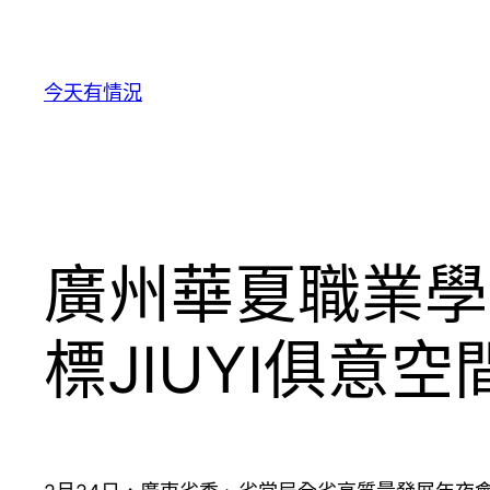
跳
至
主
今天有情況
要
內
容
廣州華夏職業學
標JIUYI俱意