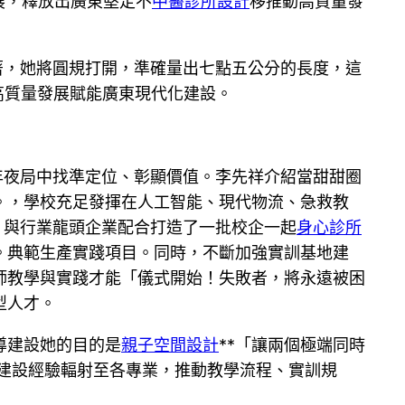
展，釋放出廣東堅定不
中醫診所設計
移推動高質量發
著，她將圓規打開，準確量出七點五公分的長度，這
高質量發展賦能廣東現代化建設。
年夜局中找準定位、彰顯價值。李先祥介紹當甜甜圈
。，學校充足發揮在人工智能、現代物流、急救教
，與行業龍頭企業配合打造了一批校企一起
身心診所
。典範生產實踐項目。同時，不斷加強實訓基地建
師教學與實踐才能「儀式開始！失敗者，將永遠被困
型人才。
導建設她的目的是
親子空間設計
**「讓兩個極端同時
建設經驗輻射至各專業，推動教學流程、實訓規