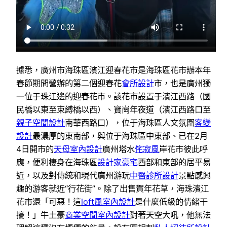
據悉，廣州市海珠區濱江迎春花市是海珠區花市辦本年
春節期間營辦的第二個迎春花
會所設計
市，也是廣州獨
一位于珠江邊的迎春花市。該花市設置于濱江西路（國
民橋以東至束縛橋以西）、寶崗年夜道（濱江西路口至
親子空間設計
南華西路口），位于海珠區人文氛圍
客變
設計
最濃厚的東南部，與位于海珠區中東部、已在2月
4日開市的
天母室內設計
廣州塔水
侘寂風
岸花市彼此呼
應，便利棲身在海珠區
設計家豪宅
西部和東部的居平易
近，以及對傳統和現代廣州游玩
中醫診所設計
景點感興
趣的游客就近“行花街”。除了出售賀年花草，海珠濱江
花市還「可惡！這
loft風室內設計
是什麼低級的情緒干
擾！」牛土豪
商業空間室內設計
對著天空大吼，他無法