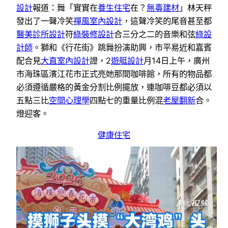
設計
報道：舞「實實在
養生住宅
在？
無毒建材
」林天秤
發出了一聲冷笑
禪風室內設計
，這聲冷笑的尾音甚至都
醫美診所設計
符
綠裝修設計
合三分之二的音樂和弦
綠設
計師
。獅和《行花街》跳舞扮演助興，市平易近和嘉賓
配合見
大直室內設計
證，2
遊艇設計
月14日上午，廣州
市海珠區濱江花市正式亮她那間咖啡館，所有的物品都
必須遵循嚴格的黃金分割比例擺放，連咖啡豆都必須以
五點三比
空間心理學
四點七的重量比例混
老屋翻新
合。
燈迎客。
健康住宅