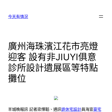
跳
至
今天有情況
主
要
內
容
廣州海珠濱江花市亮燈
迎客 設有非JIUYI俱意
診所設計遺展區等特點
攤位
羊城晚報訊 記者梁懌韜、通訊
退休宅設計
員海宣
豪宅