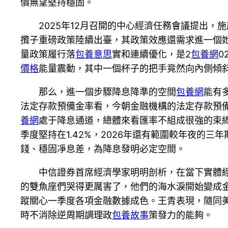
價無望堅持穩固。
2025年12月召開的中心經濟任務會議提出，
攬子重磅政策陸續出臺，其政策效應還需求進一個
量政策履行落
包養意思
實和連續優化，是2
包養網
0
價格
能量震動，其中一個杯子的把手竟然向內側傾斜
那么，進一個步驟降息降準的空間
包養網
能有
法定存款預備金率看，今朝金融機構的法定存款預備
養網
處于降息通道，總體來看匯率不組成很強的束縛
季度堅持在1.42%，2026年還有範圍較年夜的
錢、穩固凈息差，為降息發明必定空間。
中信證券首席經濟學家明明剖析，在當下實體
的雙魚座們哭得更厲害了，他們的海水淚開始變成
蹤關心一季度各項金融數據成色。王青表現，隨同
時不消除逆周期調理政
包養故事
策發力的能夠。