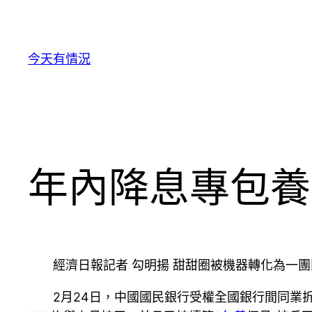
跳
至
主
今天有情況
要
內
容
年內降息專包養
經濟日報記者 勾明揚 甜甜圈被機器轉化為一
2月24日，中國國民銀行受權全國銀行間同業拆借