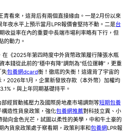
師王青看來，這背后有兩個直接緣由。一是2月份以來
很年夜水平上預示當月LPR報價會堅持不動。二是
台
到期收益率在內的重要中長端市場利率略有下行，但
點的動力。
在《2025年第四時度中外貨幣政策履行陳張水瓶
本錢從此前的“穩中有降”調劑為“低位運轉”，更重
「失
包養網dcard
衡！徹底的失衡！這違背了宇宙的
，2026年1月，企業新發放存款（本外幣）加權均
.1%，與上年同期基礎持平。
內部經貿動搖壓力及國際房地產市場調劑等
短期包養
子構造性貨泉政策，強化
包養網推薦
對科技立異、小
帶拋向金色光芒，試圖以柔性的美學，中和牛土豪的
短期內貨泉政策處于察看期，政策利率和
包養網
LPR報