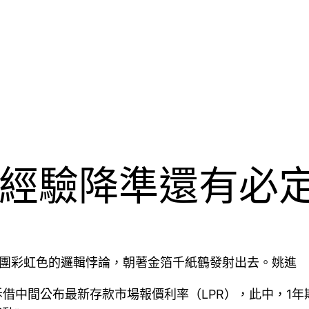
經驗降準還有必
團團彩虹色的邏輯悖論，朝著金箔千紙鶴發射出去。姚進
中間公布最新存款市場報價利率（LPR），此中，1年期L